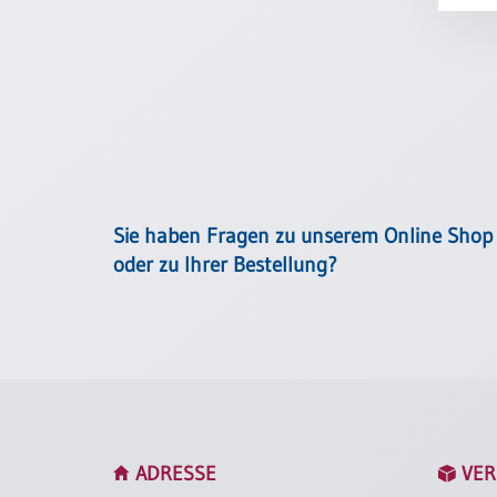
Einzelposter
A3
Sortimente
Hefte
Jahreslosung
Sie haben Fragen zu unserem Online Shop
oder zu Ihrer Bestellung?
Restbestände
Restbestände
Bücher
Broschüren
ADRESSE
VER
Urkundenscheine