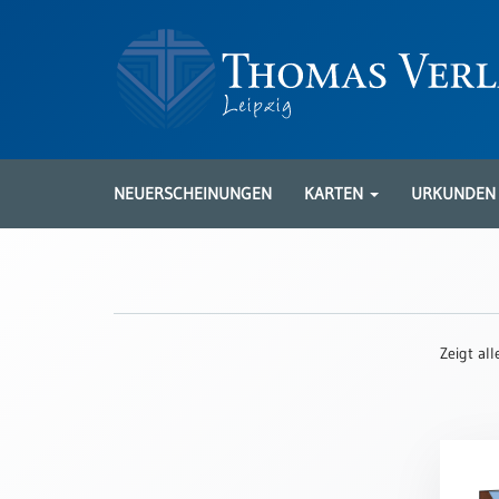
Neuerscheinungen
Karten
NEUERSCHEINUNGEN
KARTEN
URKUNDE
Kartenarten
Neuerscheinungen
Leipziger
Karten
Zeigt al
Trauerkarten
/
Ewigkeitssonntag
Bibelkarten
Spruchkarten