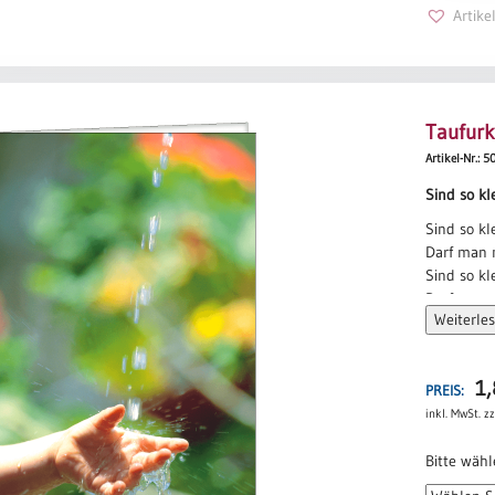
Bettina W
Artik
Taufurk
Artikel-Nr.: 
Sind so k
Sind so kl
Darf man n
Sind so kl
Darf man n
Weiterle
Sind so kl
darf man n
Sind so sc
1
PREIS:
Darf man n
inkl. MwSt.
zz
Sind so kl
Darf man n
Bitte wähl
Sind so kl