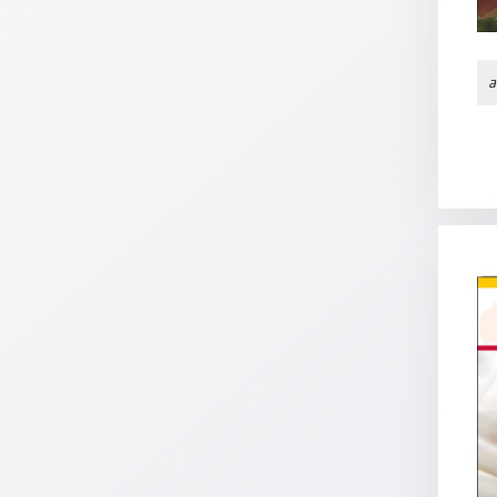
Schulanfang
/
Kindergeburtstag
a
Konfirmation
/
Firmung
/
Erstkommunion
Liebe
/
(Jubel)Hochzeit
Einzug
Frühjahr
/
Ostern
Weihnachten
/
Jahreswechsel