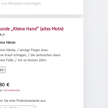
egner
el zum Merkzettel hinzufügen
unde „Kleine Hand“ (altes Motiv)
504_A
leine Hände
eine Hände, / winzge Finger dran.
ie drauf schlagen, / die zerbrechen dann.
eine Füße, / mit so kleinen Zehn.
ie drauf treten, / könn’ sie sonst nicht gehn.
sen
eine Ohren, / scharf, und ihr erlaubt,
ie zerbrüllen, / werden davon taub.
höne Münder, / sprechen alles aus.
,80
€
ie verbieten, / kommt sonst nichts mehr raus.
gl.
Versandkosten
are Augen, / die noch alles sehn.
ie verbinden, / könn’ sie nichts verstehn.
en Sie eine Produktvariante aus.
eine Seelen, / offen und ganz frei.