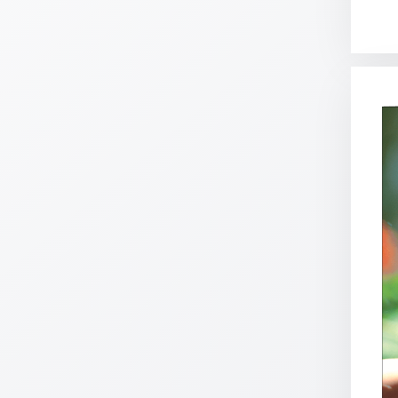
Meditation
/
Stille
Zeit
Lyrik
/
Gedichte
Psalmen
/
Bibel
/
Gebete
Ermutigung
/
Trost
Trauer
Geburt
/
Taufe