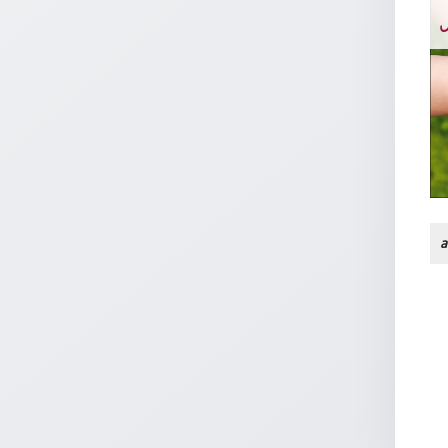
/
N
Eheschliessung
/
Hochzeitsjubiläum
neutrale
Urkunden
Abendmahlszulassung
/
Kirchen(wieder)eintritt
a
PC-
Urkunden
Poster
Neuerscheinungen
Einzelposter
A4