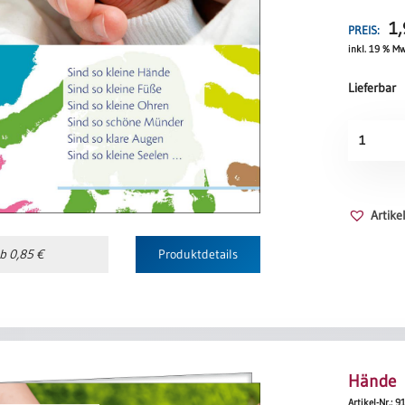
Rückseite
1
PREIS:
Sind so kl
inkl. 19 % Mw
Darf man n
Sind so kl
Lieferbar
Darf man n
Kleine
Sind so kl
Hand
darf man n
Menge
Sind so sc
Darf man n
Artik
Sind so kl
Darf man n
b 0,85 €
Produktdetails
Sind so kl
Darf man 
Ist so‘n k
Darf man n
Grade, kla
Leute ohne
Hände
Bettina W
Artikel-Nr.: 9