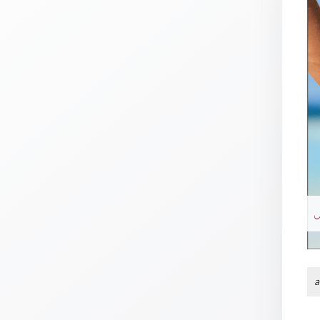
Thomaskarten
Grußkarten
Sortimente
Themen
&
Anlässe
Geburtstag
/
Wünsche
Segenswünsche
Lebensart
Dank
Freundschaft
a
/
Begleitung