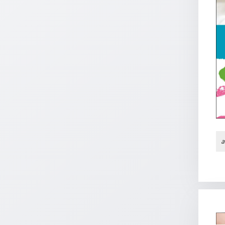
Neutral
Urkunden
Sortimente
Neuerscheinungen
Themen
&
Anlässe
a
Taufe
/
Patenamt
Konfirmation
/
Konfirmationsjubiläum
Trauung