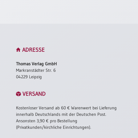
Neutral
Urkunden
Sortimente
Neuerscheinungen
ADRESSE
Themen
Thomas Verlag GmbH
&
Markranstädter Str. 6
Anlässe
04229 Leipzig
Taufe
VERSAND
/
Patenamt
Kostenloser Versand ab 60 € Warenwert bei Lieferung
Konfirmation
innerhalb Deutschlands mit der Deutschen Post.
/
Ansonsten 3,90 € pro Bestellung
Konfirmationsjubiläum
(Privatkunden/kirchliche Einrichtungen).
Trauung