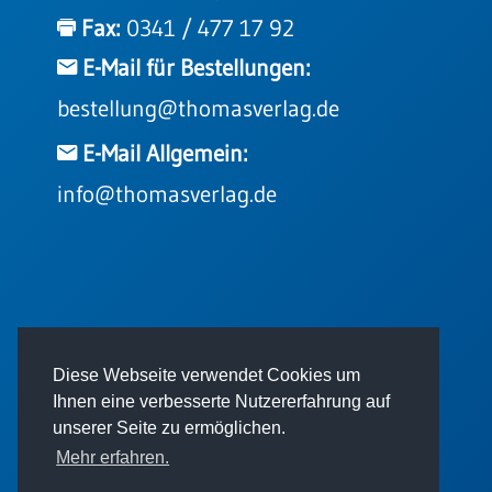
Einzelposter
Fax:
0341 / 477 17 92
A3
E-Mail für Bestellungen:
Sortimente
bestellung@thomasverlag.de
Hefte
E-Mail Allgemein:
info@thomasverlag.de
Jahreslosung
Restbestände
© 2026 - Thomas Verlag GmbH
Diese Webseite verwendet Cookies um
Restbestände
Ihnen eine verbesserte Nutzererfahrung auf
Bücher
unserer Seite zu ermöglichen.
Broschüren
Mehr erfahren.
Urkundenscheine
Impressum
AGB
Datenschutz