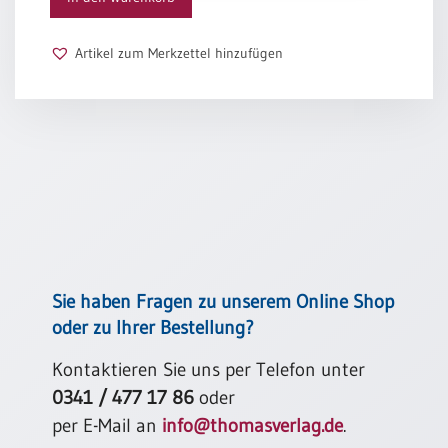
brennt,
Schulanfang
Segen, den der Himmel regnet, all das wünsch ich dir!
/
Artikel zum Merkzettel hinzufügen
Freunde, die dich oft verzaubern, Lächeln, das von innen
Kindergeburtstag
kommt,
Konfirmation
Zärtlichkeit, die sich verschwendet, all das wünsch ich dir!
/
Gegenwind bei Langeweile, Kraft, die aus der Tiefe
Firmung
schöpft,
/
einen Engel in der Not, all das wünsch ich dir!
Erstkommunion
Robert Haas
Liebe
/
(Jubel)Hochzeit
Einzug
Sie haben Fragen zu unserem Online Shop
Frühjahr
oder zu Ihrer Bestellung?
/
Ostern
Kontaktieren Sie uns per Telefon unter
0341 / 477 17 86
oder
Weihnachten
/
per E-Mail an
info@thomasverlag.de
.
Jahreswechsel