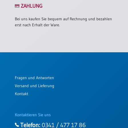
/
ZAHLUNG
Eheschliessung
/
Hochzeitsjubiläum
Bei uns kaufen Sie bequem auf Rechnung und bezahlen
erst nach Erhalt der Ware.
neutrale
Urkunden
Abendmahlszulassung
/
Kirchen(wieder)eintritt
PC-
Fragen und Antworten
Urkunden
Versand und Lieferung
Kontakt
Poster
Neuerscheinungen
Kontaktieren Sie uns
Einzelposter
A4
Telefon:
0341 / 477 17 86