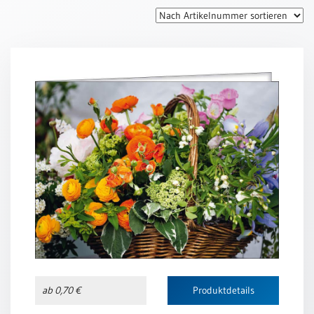
Thomaskarten
Grußkarten
Sortimente
Themen
&
Anlässe
Geburtstag
/
Wünsche
Segenswünsche
Lebensart
Dank
Freundschaft
ab 0,70 €
Produktdetails
/
Begleitung