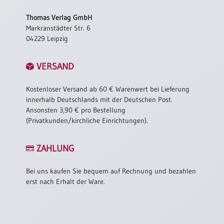
/
Eheschliessung
Thomas Verlag GmbH
/
Markranstädter Str. 6
Hochzeitsjubiläum
04229 Leipzig
neutrale
Urkunden
VERSAND
Abendmahlszulassung
/
Kostenloser Versand ab 60 € Warenwert bei Lieferung
Kirchen(wieder)eintritt
innerhalb Deutschlands mit der Deutschen Post.
Ansonsten 3,90 € pro Bestellung
(Privatkunden/kirchliche Einrichtungen).
PC-
Urkunden
ZAHLUNG
Bei uns kaufen Sie bequem auf Rechnung und bezahlen
Poster
erst nach Erhalt der Ware.
Neuerscheinungen
Einzelposter
A4