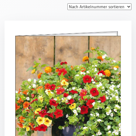
Thomaskarten
Grußkarten
Sortimente
Themen
&
Anlässe
Geburtstag
/
Wünsche
Segenswünsche
Lebensart
Dank
Freundschaft
/
Begleitung