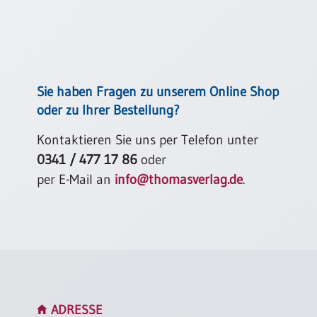
Neutral
Urkunden
Sortimente
Sie haben Fragen zu unserem Online Shop
Neuerscheinungen
oder zu Ihrer Bestellung?
Kontaktieren Sie uns per Telefon unter
Themen
&
0341 / 477 17 86
oder
Anlässe
per E-Mail an
info@thomasverlag.de
.
Taufe
/
Patenamt
Konfirmation
/
Konfirmationsjubiläum
Trauung
ADRESSE