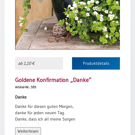
Meditation
/
Stille
Zeit
Lyrik
/
Gedichte
Psalmen
/
ab 1,10 €
Produktdetails
Bibel
/
Goldene Konfirmation „Danke“
Gebete
Artikel-Nr.: 595
Ermutigung
/
Danke
Trost
Danke für diesen guten Morgen,
Trauer
danke für jeden neuen Tag.
Danke, dass ich all meine Sorgen
Geburt
auf dich werfen mag.
/
Weiterlesen
Taufe
Danke für alle guten Freunde,