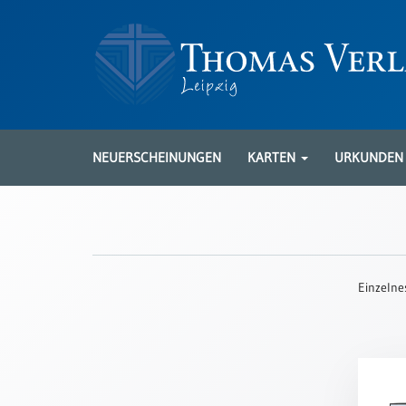
Neuerscheinungen
Karten
NEUERSCHEINUNGEN
KARTEN
URKUNDE
Kartenarten
Neuerscheinungen
Leipziger
Karten
Einzelne
Trauerkarten
/
Ewigkeitssonntag
Bibelkarten
Spruchkarten