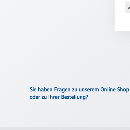
Meditation
a
/
Stille
Zeit
Lyrik
/
Gedichte
Psalmen
/
Bibel
/
Gebete
Ermutigung
Sie haben Fragen zu unserem Online Shop
/
oder zu Ihrer Bestellung?
Trost
Trauer
Geburt
/
Taufe