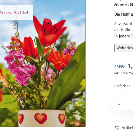
Artikel-Nr.: 9
euer Artikel
Die Hoffn
Zuversichtl
die Hoffnu
In jedem 
ergründet 
Weiterle
was wünsc
Unbeirrba
dass Träum
1
PREIS:
Pläne geli
inkl. 19 % Mw
und es gu
das neue J
Lieferbar
Tina Willm
Topfblum
Menge
Artik