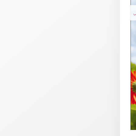
Thomaskarten
N
Grußkarten
Sortimente
Themen
&
Anlässe
Geburtstag
/
Wünsche
Segenswünsche
Lebensart
Dank
Freundschaft
/
Begleitung