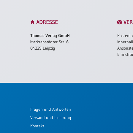
Schulanfang
/
Kindergeburtstag
ADRESSE
VER
Konfirmation
Thomas Verlag GmbH
Kostenlo
/
Markranstädter Str. 6
innerhal
Firmung
04229 Leipzig
Ansonste
/
Einricht
Erstkommunion
Liebe
/
(Jubel)Hochzeit
Einzug
Frühjahr
/
Ostern
Fragen und Antworten
Weihnachten
Versand und Lieferung
/
Kontakt
Jahreswechsel