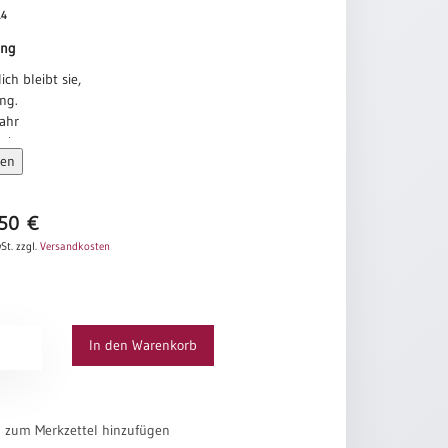
14
ung
ich bleibt sie,
ng.
Jahr
sie neu,
sen
henswert ist.
r im Glauben,
e sich erfüllen,
,50
€
ngen,
St.
zzgl.
Versandkosten
t werden wird,
ahr.
s
e
In den Warenkorb
el zum Merkzettel hinzufügen