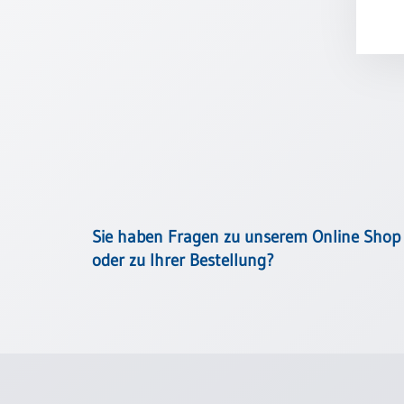
Meditation
/
Stille
Zeit
Lyrik
/
Gedichte
Psalmen
/
Bibel
/
Sie haben Fragen zu unserem Online Shop
Gebete
oder zu Ihrer Bestellung?
Ermutigung
/
Trost
Trauer
Geburt
/
Taufe