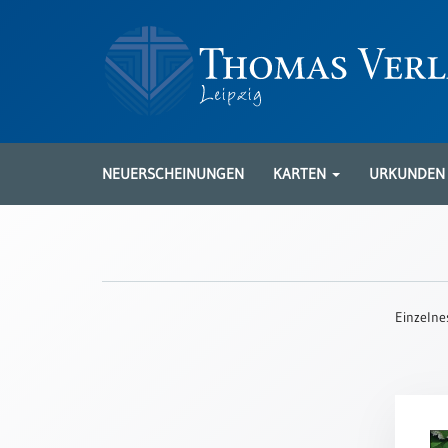
Neuerscheinungen
Karten
NEUERSCHEINUNGEN
KARTEN
URKUNDE
Kartenarten
Neuerscheinungen
Leipziger
Karten
Einzelne
Trauerkarten
/
Ewigkeitssonntag
Bibelkarten
Spruchkarten