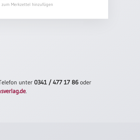
el zum Merkzettel hinzufügen
 Telefon unter
0341 / 477 17 86
oder
sverlag.de
.