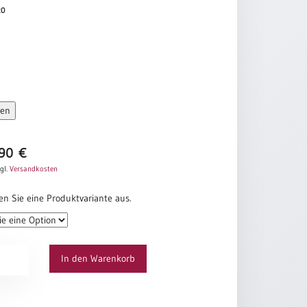
20
sen
,90
€
gl.
Versandkosten
en Sie eine Produktvariante aus.
rte
In den Warenkorb