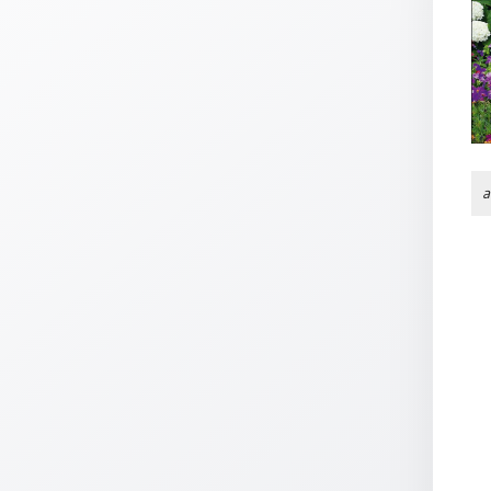
Thomaskarten
Grußkarten
Sortimente
Themen
&
a
Anlässe
Geburtstag
/
Wünsche
Segenswünsche
Lebensart
Dank
Freundschaft
/
Begleitung