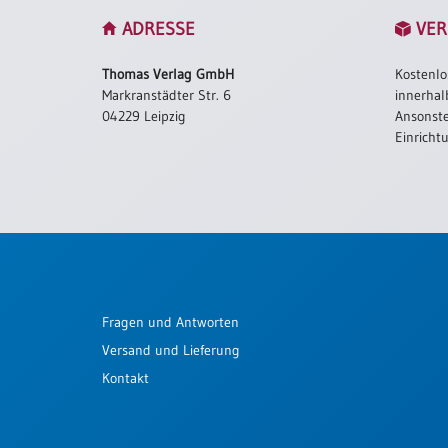
ADRESSE
VER
Schulanfang
/
Kindergeburtstag
Thomas Verlag GmbH
Kostenlo
Markranstädter Str. 6
innerhal
Konfirmation
04229 Leipzig
Ansonste
/
Einricht
Firmung
/
Erstkommunion
Liebe
/
(Jubel)Hochzeit
Einzug
Frühjahr
Fragen und Antworten
/
Versand und Lieferung
Ostern
Kontakt
Weihnachten
/
Jahreswechsel