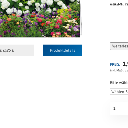
Artikel-Nr.: 7
Weiterle
b 0,85 €
Produktdetails
1
PREIS:
inkl. MwSt.
zz
Bitte wähl
Thomaska
720
Menge