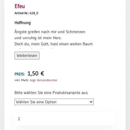
Efeu
Meditation
/
Artikel-Nr.: 418_0
Stille
Hoffnung
Zeit
Ängste greifen nach mir und Schmerzen
Lyrik
und unruhig ist mein Herz.
/
Doch du, mein Gott, hast einen weiten Raum
Gedichte
aufgetan in meinem Herzen
Psalmen
Weiterlesen
und ich weiß, dass es eine Hoffnung gibt.
/
Ich weiß, dass du bald blühen lässt neues Leben.
Bibel
Psalmwort aus Qumran
/
1,50
€
PREIS:
Gebete
inkl. MwSt.
zzgl.
Versandkosten
Ermutigung
Bitte wählen Sie eine Produktvariante aus.
/
Trost
Trauer
Efeu
Geburt
Menge
/
Taufe