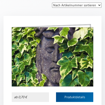
Thomaskarten
Grußkarten
Sortimente
Themen
&
Anlässe
Geburtstag
/
Wünsche
Segenswünsche
Lebensart
Dank
Freundschaft
ab 0,70 €
Produktdetails
/
Begleitung