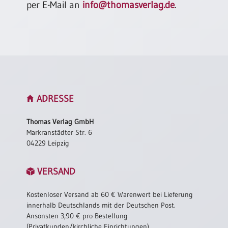
per E-Mail an
info@thomasverlag.de
.
Neutral
Urkunden
Sortimente
Neuerscheinungen
ADRESSE
Themen
&
Thomas Verlag GmbH
Anlässe
Markranstädter Str. 6
04229 Leipzig
Taufe
/
Patenamt
VERSAND
Konfirmation
/
Kostenloser Versand ab 60 € Warenwert bei Lieferung
Konfirmationsjubiläum
innerhalb Deutschlands mit der Deutschen Post.
Ansonsten 3,90 € pro Bestellung
Trauung
(Privatkunden/kirchliche Einrichtungen).