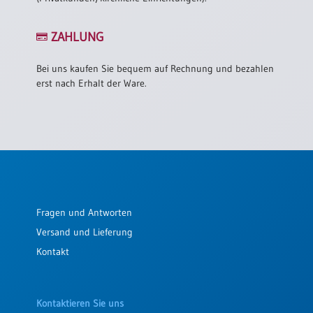
/
Eheschliessung
/
ZAHLUNG
Hochzeitsjubiläum
neutrale
Bei uns kaufen Sie bequem auf Rechnung und bezahlen
Urkunden
erst nach Erhalt der Ware.
Abendmahlszulassung
/
Kirchen(wieder)eintritt
PC-
Urkunden
Fragen und Antworten
Versand und Lieferung
Poster
Kontakt
Neuerscheinungen
Einzelposter
A4
Kontaktieren Sie uns