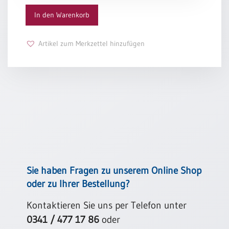
In den Warenkorb
Schulanfang
/
Kindergeburtstag
Artikel zum Merkzettel hinzufügen
Konfirmation
/
Firmung
/
Erstkommunion
Liebe
/
(Jubel)Hochzeit
Einzug
Frühjahr
Sie haben Fragen zu unserem Online Shop
/
oder zu Ihrer Bestellung?
Ostern
Weihnachten
Kontaktieren Sie uns per Telefon unter
/
0341 / 477 17 86
oder
Jahreswechsel