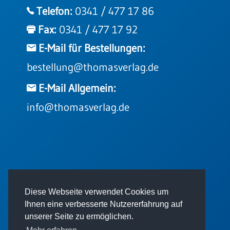
Einzelposter
Telefon:
0341 / 477 17 86
A3
Fax:
0341 / 477 17 92
Sortimente
E-Mail für Bestellungen:
bestellung@thomasverlag.de
Hefte
E-Mail Allgemein:
Jahreslosung
info@thomasverlag.de
Restbestände
Restbestände
© 2026 - Thomas Verlag GmbH
Diese Webseite verwendet Cookies um
Bücher
Ihnen eine verbesserte Nutzererfahrung auf
Broschüren
unserer Seite zu ermöglichen.
Urkundenscheine