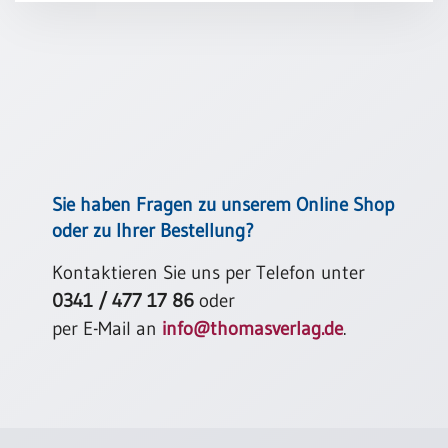
Schulanfang
/
Kindergeburtstag
Konfirmation
/
Firmung
/
Erstkommunion
Sie haben Fragen zu unserem Online Shop
Liebe
oder zu Ihrer Bestellung?
/
(Jubel)Hochzeit
Kontaktieren Sie uns per Telefon unter
Einzug
0341 / 477 17 86
oder
Frühjahr
per E-Mail an
info@thomasverlag.de
.
/
Ostern
Weihnachten
/
Jahreswechsel