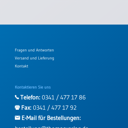
/
Eheschliessung
/
Hochzeitsjubiläum
neutrale
Urkunden
Abendmahlszulassung
/
Fragen und Antworten
Kirchen(wieder)eintritt
Versand und Lieferung
Kontakt
PC-
Urkunden
Kontaktieren Sie uns
Telefon:
0341 / 477 17 86
Poster
Fax:
0341 / 477 17 92
Neuerscheinungen
E-Mail für Bestellungen:
Einzelposter
A4