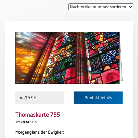
Thomaskarten
Grußkarten
Sortimente
Themen
&
Anlässe
Geburtstag
/
Wünsche
Segenswünsche
ab 0,85 €
Produktdetails
Lebensart
Dank
Thomaskarte 755
Freundschaft
Artikel-Nr.: 755
/
Morgenglanz der Ewigkeit
Begleitung