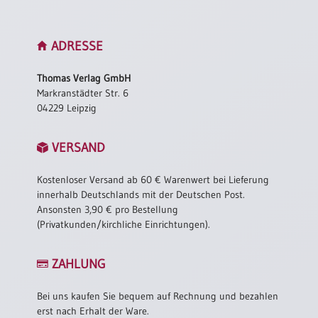
Neutral
ADRESSE
Urkunden
Thomas Verlag GmbH
Sortimente
Markranstädter Str. 6
Neuerscheinungen
04229 Leipzig
Themen
VERSAND
&
Anlässe
Kostenloser Versand ab 60 € Warenwert bei Lieferung
innerhalb Deutschlands mit der Deutschen Post.
Taufe
Ansonsten 3,90 € pro Bestellung
/
(Privatkunden/kirchliche Einrichtungen).
Patenamt
Konfirmation
ZAHLUNG
/
Konfirmationsjubiläum
Bei uns kaufen Sie bequem auf Rechnung und bezahlen
Trauung
erst nach Erhalt der Ware.