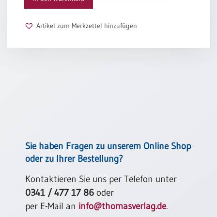
Schulanfang
/
Artikel zum Merkzettel hinzufügen
Kindergeburtstag
Konfirmation
/
Firmung
/
Erstkommunion
Liebe
/
(Jubel)Hochzeit
Einzug
Sie haben Fragen zu unserem Online Shop
Frühjahr
oder zu Ihrer Bestellung?
/
Ostern
Kontaktieren Sie uns per Telefon unter
0341 / 477 17 86
oder
Weihnachten
/
per E-Mail an
info@thomasverlag.de
.
Jahreswechsel