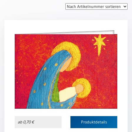
Thomaskarten
Grußkarten
Sortimente
Themen
&
Anlässe
Geburtstag
/
Wünsche
Segenswünsche
Lebensart
Dank
Freundschaft
ab 0,70 €
Produktdetails
/
Begleitung