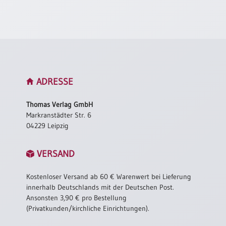
Neutral
Urkunden
Sortimente
Neuerscheinungen
ADRESSE
Themen
Thomas Verlag GmbH
&
Markranstädter Str. 6
Anlässe
04229 Leipzig
Taufe
VERSAND
/
Patenamt
Kostenloser Versand ab 60 € Warenwert bei Lieferung
Konfirmation
innerhalb Deutschlands mit der Deutschen Post.
/
Ansonsten 3,90 € pro Bestellung
Konfirmationsjubiläum
(Privatkunden/kirchliche Einrichtungen).
Trauung