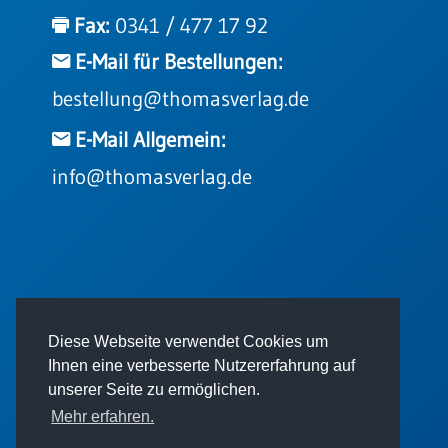
Einzelposter
Fax:
0341 / 477 17 92
A3
E-Mail für Bestellungen:
Sortimente
bestellung@thomasverlag.de
Hefte
E-Mail Allgemein:
info@thomasverlag.de
Jahreslosung
Restbestände
© 2026 - Thomas Verlag GmbH
Diese Webseite verwendet Cookies um
Restbestände
Ihnen eine verbesserte Nutzererfahrung auf
Bücher
unserer Seite zu ermöglichen.
Broschüren
Mehr erfahren.
Urkundenscheine
Impressum
AGB
Datenschutz