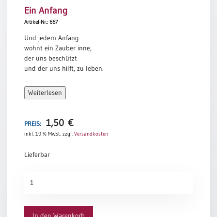
Ein Anfang
Meditation
/
Artikel-Nr.: 667
Stille
Und jedem Anfang
Zeit
wohnt ein Zauber inne,
Lyrik
der uns beschützt
/
und der uns hilft, zu leben.
Gedichte
Hermann Hesse
Psalmen
Weiterlesen
/
Bibel
/
1,50
€
PREIS:
Gebete
inkl. 19 % MwSt.
zzgl.
Versandkosten
Ermutigung
Lieferbar
/
Trost
Ein
Trauer
Anfang
Geburt
Menge
/
In den Warenkorb
Taufe