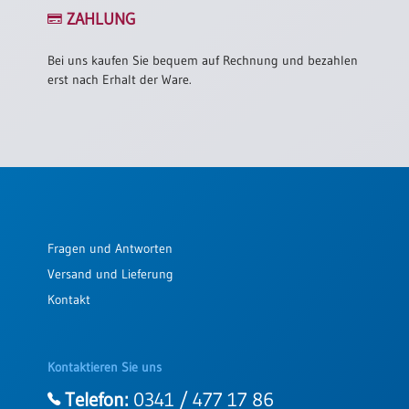
/
ZAHLUNG
Eheschliessung
/
Hochzeitsjubiläum
Bei uns kaufen Sie bequem auf Rechnung und bezahlen
erst nach Erhalt der Ware.
neutrale
Urkunden
Abendmahlszulassung
/
Kirchen(wieder)eintritt
PC-
Fragen und Antworten
Urkunden
Versand und Lieferung
Kontakt
Poster
Neuerscheinungen
Kontaktieren Sie uns
Einzelposter
A4
Telefon:
0341 / 477 17 86