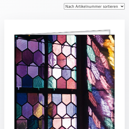
Thomaskarten
Grußkarten
Sortimente
Themen
&
Anlässe
Geburtstag
/
Wünsche
Segenswünsche
Lebensart
Dank
Freundschaft
/
Begleitung