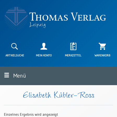
Neuerscheinungen
Karten
ARTIKELSUCHE
MEIN KONTO
MERKZETTEL
WARENKORB
Kartenarten
Neuerscheinungen
Menü
Leipziger
Karten
Trauerkarten
Elisabeth Kübler-Ross
/
Ewigkeitssonntag
Bibelkarten
Einzelnes Ergebnis wird angezeigt
Spruchkarten