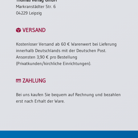
/
Markranstädter Str. 6
Eheschliessung
04229 Leipzig
/
Hochzeitsjubiläum
VERSAND
neutrale
Urkunden
Kostenloser Versand ab 60 € Warenwert bei Lieferung
Abendmahlszulassung
innerhalb Deutschlands mit der Deutschen Post.
/
Ansonsten 3,90 € pro Bestellung
Kirchen(wieder)eintritt
(Privatkunden/kirchliche Einrichtungen).
PC-
ZAHLUNG
Urkunden
Bei uns kaufen Sie bequem auf Rechnung und bezahlen
erst nach Erhalt der Ware.
Poster
Neuerscheinungen
Einzelposter
A4