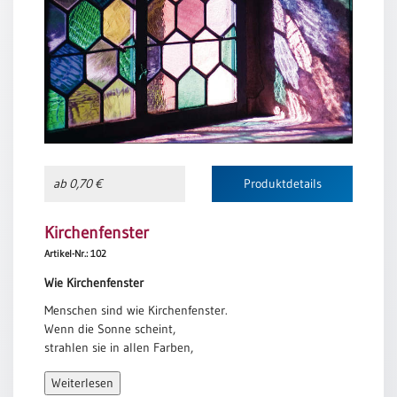
Meditation
/
Stille
Zeit
Lyrik
/
Gedichte
Psalmen
ab 0,70 €
Produktdetails
/
Bibel
/
Kirchenfenster
Gebete
Artikel-Nr.: 102
Ermutigung
Wie Kirchenfenster
/
Trost
Menschen sind wie Kirchenfenster.
Wenn die Sonne scheint,
Trauer
strahlen sie in allen Farben,
Geburt
aber wenn es dunkel wird,
/
Weiterlesen
offenbart sich ihre wahre Schönheit
Taufe