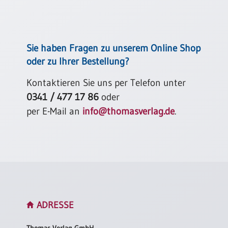
Neutral
Urkunden
Sie haben Fragen zu unserem Online Shop
Sortimente
oder zu Ihrer Bestellung?
Neuerscheinungen
Kontaktieren Sie uns per Telefon unter
0341 / 477 17 86
oder
Themen
per E-Mail an
info@thomasverlag.de
.
&
Anlässe
Taufe
/
Patenamt
Konfirmation
/
Konfirmationsjubiläum
ADRESSE
Trauung
Thomas Verlag GmbH