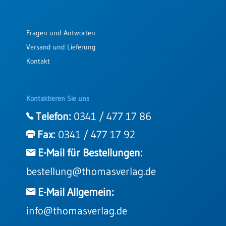
Einzelposter
A3
Fragen und Antworten
Sortimente
Versand und Lieferung
Kontakt
Hefte
Kontaktieren Sie uns
Jahreslosung
Telefon:
0341 / 477 17 86
Fax:
0341 / 477 17 92
Restbestände
E-Mail für Bestellungen:
bestellung@thomasverlag.de
Restbestände
E-Mail Allgemein:
Bücher
Broschüren
info@thomasverlag.de
Urkundenscheine