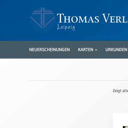
Neuerscheinungen
Karten
NEUERSCHEINUNGEN
KARTEN
URKUNDE
Kartenarten
Neuerscheinungen
Leipziger
Karten
Zeigt al
Trauerkarten
/
Ewigkeitssonntag
Bibelkarten
Spruchkarten