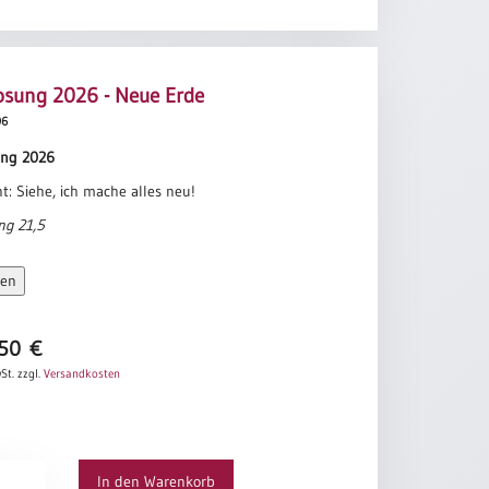
osung 2026 - Neue Erde
96
ung 2026
ht: Siehe, ich mache alles neu!
ng 21,5
sen
,50
€
St.
zzgl.
Versandkosten
ung
In den Warenkorb