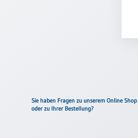
Schulanfang
/
Kindergeburtstag
Konfirmation
/
Firmung
/
Erstkommunion
Liebe
/
(Jubel)Hochzeit
Einzug
Frühjahr
Sie haben Fragen zu unserem Online Shop
/
oder zu Ihrer Bestellung?
Ostern
Weihnachten
/
Jahreswechsel