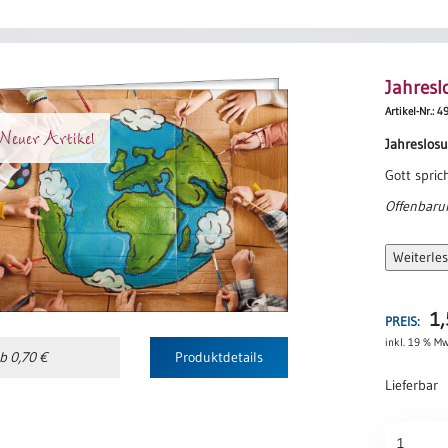
Jahresl
Artikel-Nr.: 4
euer Artikel
Jahreslos
Gott spric
Offenbaru
Weiterle
1
PREIS:
inkl. 19 % Mw
b 0,70 €
Produktdetails
Lieferbar
Jahreslos