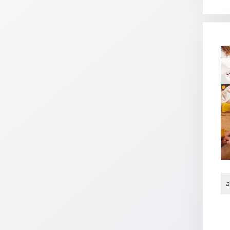
Meditation
/
Stille
Zeit
Lyrik
N
/
Gedichte
Psalmen
/
Bibel
/
Gebete
Ermutigung
/
Trost
a
Trauer
Geburt
/
Taufe