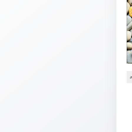
Thomaskarten
Grußkarten
Sortimente
Themen
&
Anlässe
Geburtstag
/
a
Wünsche
Segenswünsche
Lebensart
Dank
Freundschaft
/
Begleitung