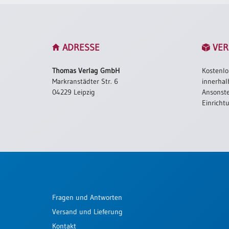
Neutral
Urkunden
ADRESSE
VER
Sortimente
Thomas Verlag GmbH
Kostenlo
Neuerscheinungen
Markranstädter Str. 6
innerhal
04229 Leipzig
Ansonste
Einricht
Themen
&
Anlässe
Taufe
/
Patenamt
Konfirmation
/
Fragen und Antworten
Konfirmationsjubiläum
Versand und Lieferung
Trauung
Kontakt