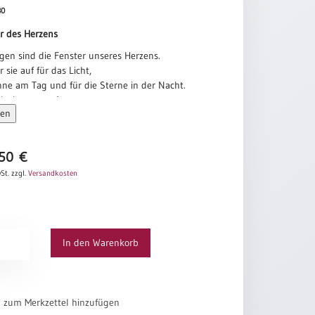
80
er des Herzens
gen sind die Fenster unseres Herzens.
 sie auf für das Licht,
nne am Tag und für die Sterne in der Nacht.
ht in unsere Augen,
sen
t auch Licht in unser Herz,
erden in unserem grauen Alltag
ben entdecken.
,50
€
ans
St.
zzgl.
Versandkosten
In den Warenkorb
el zum Merkzettel hinzufügen