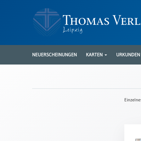
Neuerscheinungen
Karten
NEUERSCHEINUNGEN
KARTEN
URKUNDE
Kartenarten
Neuerscheinungen
Leipziger
Karten
Einzelne
Trauerkarten
/
Ewigkeitssonntag
Bibelkarten
Spruchkarten