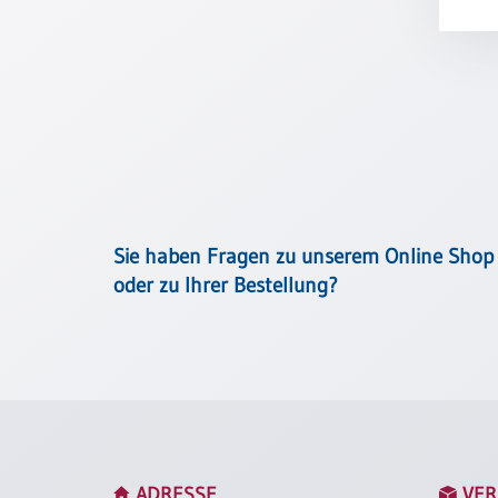
Meditation
/
Stille
Zeit
Lyrik
/
Gedichte
Psalmen
/
Bibel
Sie haben Fragen zu unserem Online Shop
/
oder zu Ihrer Bestellung?
Gebete
Ermutigung
/
Trost
Trauer
Geburt
/
ADRESSE
VER
Taufe