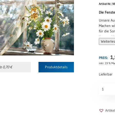
Artikel-Nr.: 9
Die Fenst
Unsere Au
Machen wir
für die So
Kommt Lic
Weiterle
dann komm
und wir w
bunte Far
1
PREIS:
Phil Bosm
inkl. 19 % Mw
b 0,70 €
Produktdetails
Lieferbar
Fenster
des
Herzens
Menge
Artik