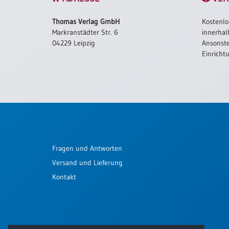
Schulanfang
Thomas Verlag GmbH
Kostenlo
/
Markranstädter Str. 6
innerhal
Kindergeburtstag
04229 Leipzig
Ansonste
Konfirmation
Einricht
/
Firmung
/
Erstkommunion
Liebe
/
(Jubel)Hochzeit
Fragen und Antworten
Einzug
Versand und Lieferung
Frühjahr
/
Kontakt
Ostern
Weihnachten
/
Jahreswechsel