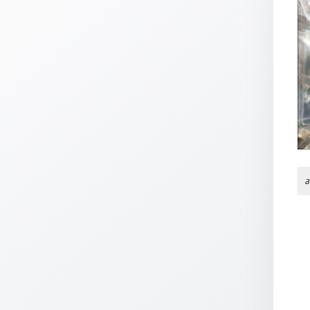
Thomaskarten
Grußkarten
Sortimente
Themen
&
Anlässe
Geburtstag
/
a
Wünsche
Segenswünsche
Lebensart
Dank
Freundschaft
/
Begleitung