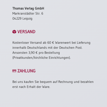
/
Eheschliessung
Thomas Verlag GmbH
/
Markranstädter Str. 6
Hochzeitsjubiläum
04229 Leipzig
neutrale
Urkunden
VERSAND
Abendmahlszulassung
/
Kostenloser Versand ab 60 € Warenwert bei Lieferung
Kirchen(wieder)eintritt
innerhalb Deutschlands mit der Deutschen Post.
Ansonsten 3,90 € pro Bestellung
(Privatkunden/kirchliche Einrichtungen).
PC-
Urkunden
ZAHLUNG
Bei uns kaufen Sie bequem auf Rechnung und bezahlen
Poster
erst nach Erhalt der Ware.
Neuerscheinungen
Einzelposter
A4