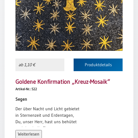
Meditation
/
Stille
Zeit
Lyrik
/
Gedichte
Psalmen
/
ab 1,10 €
Produktdetails
Bibel
/
Goldene Konfirmation „Kreuz-Mosaik“
Gebete
Artikel-Nr.: 522
Ermutigung
/
Segen
Trost
Der über Nacht und Licht gebietet
Trauer
in Sternenzeit und Erdentagen,
Du, unser Herr, hast uns behütet
Geburt
und durch die Fluten uns getragen.
/
Weiterlesen
Du wirst der Zukunft auch gebieten.
Taufe