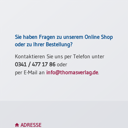
Neutral
Urkunden
Sortimente
Sie haben Fragen zu unserem Online Shop
Neuerscheinungen
oder zu Ihrer Bestellung?
Kontaktieren Sie uns per Telefon unter
Themen
&
0341 / 477 17 86
oder
Anlässe
per E-Mail an
info@thomasverlag.de
.
Taufe
/
Patenamt
Konfirmation
/
Konfirmationsjubiläum
Trauung
ADRESSE