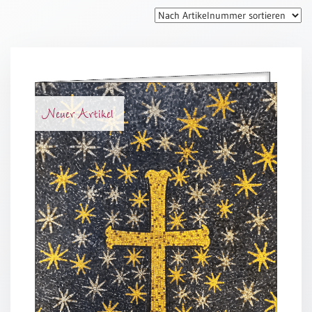
Thomaskarten
Grußkarten
Sortimente
Themen
Neuer Artikel
&
Anlässe
Geburtstag
/
Wünsche
Segenswünsche
Lebensart
Dank
Freundschaft
/
Begleitung