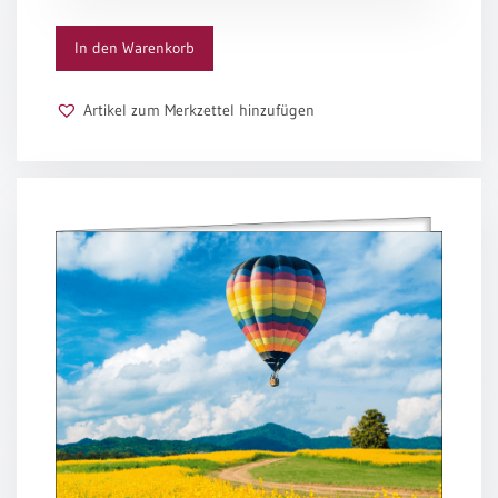
/
Eheschliessung
In den Warenkorb
/
Hochzeitsjubiläum
neutrale
Artikel zum Merkzettel hinzufügen
Urkunden
Abendmahlszulassung
/
Kirchen(wieder)eintritt
PC-
Urkunden
Poster
Neuerscheinungen
Einzelposter
A4