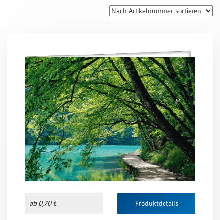
Thomaskarten
Grußkarten
Sortimente
Themen
&
Anlässe
Geburtstag
/
Wünsche
Segenswünsche
Lebensart
Dank
Freundschaft
ab 0,70 €
Produktdetails
/
Begleitung