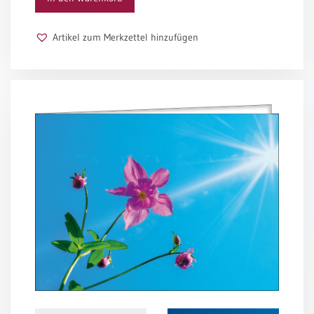
Schulanfang
/
Artikel zum Merkzettel hinzufügen
Kindergeburtstag
Konfirmation
/
Firmung
/
Erstkommunion
Liebe
/
(Jubel)Hochzeit
Einzug
Frühjahr
/
Ostern
Weihnachten
/
Jahreswechsel