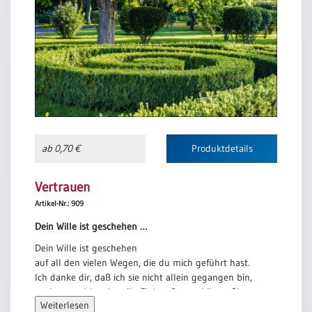
ab 0,70 €
Produktdetails
Vertrauen
Artikel-Nr.: 909
Dein Wille ist geschehen …
Dein Wille ist geschehen
auf all den vielen Wegen, die du mich geführt hast.
Ich danke dir, daß ich sie nicht allein gegangen bin,
auch wenn ich selten ihr Ziel wußte und ihren Sinn
Weiterlesen
begriff.