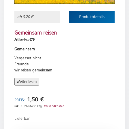
Einzelposter
A3
ab 0,70 €
Produktdetails
Sortimente
Gemeinsam reisen
Hefte
Artikel-Nr.: 679
Gemeinsam
Vergesset nicht
Jahreslosung
Freunde
wir reisen gemeinsam
besteigen Berge
Restbestände
Weiterlesen
pflücken Himbeeren
lassen uns tragen
von den vier Winden
1,50
€
Restbestände
PREIS:
Vergesset nicht
inkl. 19 % MwSt.
zzgl.
Versandkosten
Bücher
es ist unsre
gemeinsame Welt
Lieferbar
Broschüren
die ungeteilte
Urkundenscheine