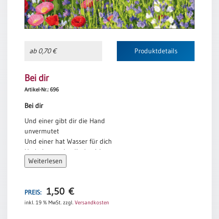
ab 0,70 €
Produktdetails
Bei dir
Artikel-Nr.: 696
Bei dir
Und einer gibt dir die Hand
unvermutet
Und einer hat Wasser für dich
Und einer weist dir den Weg
Weiterlesen
Und einer ist bei dir
Schritt für Schritt
Bettine Reichelt
1,50
€
PREIS:
inkl. 19 % MwSt.
zzgl.
Versandkosten