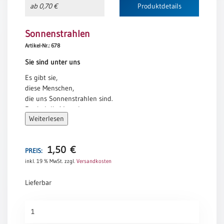
ab 0,70 €
Produktdetails
Neutral
Sonnenstrahlen
Urkunden
Artikel-Nr.: 678
Sortimente
Sie sind unter uns
Neuerscheinungen
Es gibt sie,
diese Menschen,
die uns Sonnenstrahlen sind.
Themen
Es sind die Menschen
&
Weiterlesen
mit den weiten Armen
Anlässe
und der breiten Schulter.
Es sind die Menschen,
Taufe
1,50
€
die mit ihrem Herzen denken
PREIS:
/
und die das Licht in einem
inkl. 19 % MwSt.
zzgl.
Versandkosten
Patenamt
anderen Menschen sehen.
Konfirmation
Lieferbar
Sabine Ulrich
/
Konfirmationsjubiläum
Sonnenstrahlen
Trauung
Menge