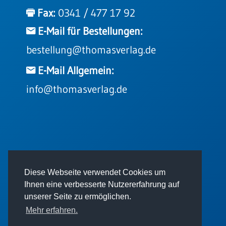
Einzelposter
Fax:
0341 / 477 17 92
A3
E-Mail für Bestellungen:
Sortimente
bestellung@thomasverlag.de
Hefte
E-Mail Allgemein:
info@thomasverlag.de
Jahreslosung
Restbestände
© 2026 - Thomas Verlag GmbH
Diese Webseite verwendet Cookies um
Restbestände
Ihnen eine verbesserte Nutzererfahrung auf
Bücher
unserer Seite zu ermöglichen.
Broschüren
Mehr erfahren.
Urkundenscheine
Impressum
AGB
Datenschutz