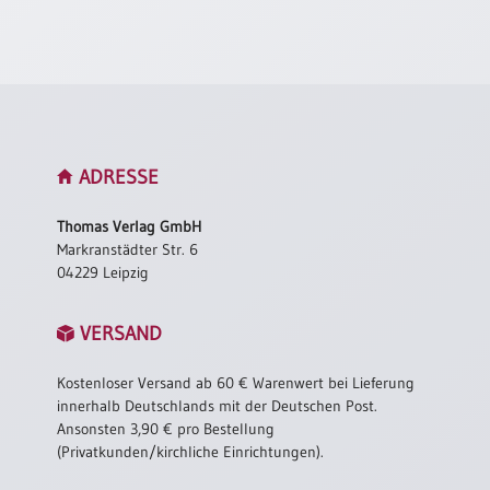
Neutral
Urkunden
Sortimente
Neuerscheinungen
ADRESSE
Themen
Thomas Verlag GmbH
&
Markranstädter Str. 6
Anlässe
04229 Leipzig
Taufe
VERSAND
/
Patenamt
Kostenloser Versand ab 60 € Warenwert bei Lieferung
Konfirmation
innerhalb Deutschlands mit der Deutschen Post.
/
Ansonsten 3,90 € pro Bestellung
Konfirmationsjubiläum
(Privatkunden/kirchliche Einrichtungen).
Trauung