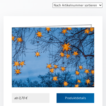
Thomaskarten
Grußkarten
Sortimente
Themen
&
Anlässe
Geburtstag
/
Wünsche
Segenswünsche
Lebensart
Dank
Freundschaft
ab 0,70 €
Produktdetails
/
Begleitung