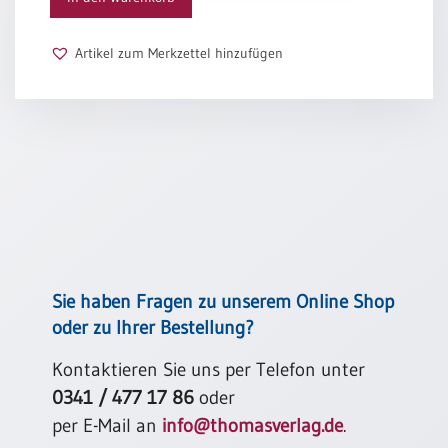
Schulanfang
/
Artikel zum Merkzettel hinzufügen
Kindergeburtstag
Konfirmation
/
Firmung
/
Erstkommunion
Liebe
/
(Jubel)Hochzeit
Einzug
Sie haben Fragen zu unserem Online Shop
Frühjahr
oder zu Ihrer Bestellung?
/
Ostern
Kontaktieren Sie uns per Telefon unter
0341 / 477 17 86
oder
Weihnachten
/
per E-Mail an
info@thomasverlag.de
.
Jahreswechsel