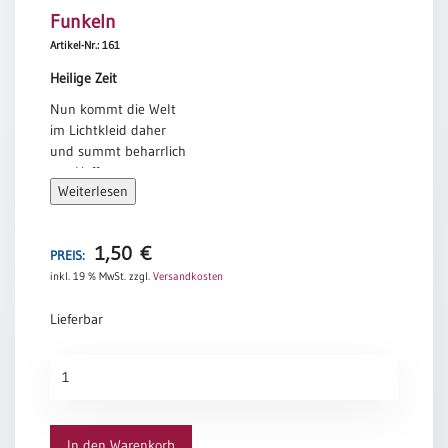
Funkeln
Meditation
/
Artikel-Nr.: 161
Stille
Heilige Zeit
Zeit
Nun kommt die Welt
Lyrik
im Lichtkleid daher
/
und summt beharrlich
Gedichte
von Hoffnung:
Psalmen
Weiterlesen
Nun beginnt eine neue,
/
heilige Zeit.
Bibel
Ein Funkeln
/
1,50
€
PREIS:
über dem Alltag.
Gebete
inkl. 19 % MwSt.
zzgl.
Versandkosten
Tina Willms
Ermutigung
Lieferbar
/
Trost
Funkeln
Trauer
Menge
Geburt
/
In den Warenkorb
Taufe