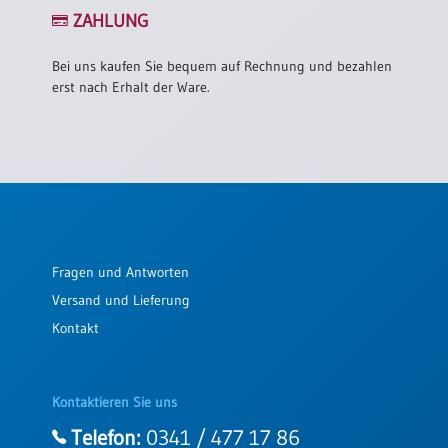
/
ZAHLUNG
Eheschliessung
/
Hochzeitsjubiläum
Bei uns kaufen Sie bequem auf Rechnung und bezahlen
erst nach Erhalt der Ware.
neutrale
Urkunden
Abendmahlszulassung
/
Kirchen(wieder)eintritt
PC-
Fragen und Antworten
Urkunden
Versand und Lieferung
Kontakt
Poster
Neuerscheinungen
Kontaktieren Sie uns
Einzelposter
A4
Telefon:
0341 / 477 17 86