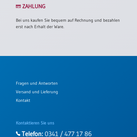
/
ZAHLUNG
Eheschliessung
/
Hochzeitsjubiläum
Bei uns kaufen Sie bequem auf Rechnung und bezahlen
erst nach Erhalt der Ware.
neutrale
Urkunden
Abendmahlszulassung
/
Kirchen(wieder)eintritt
PC-
Fragen und Antworten
Urkunden
Versand und Lieferung
Kontakt
Poster
Neuerscheinungen
Kontaktieren Sie uns
Einzelposter
A4
Telefon:
0341 / 477 17 86