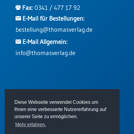
Einzelposter
Fax:
0341 / 477 17 92
A3
E-Mail für Bestellungen:
Sortimente
bestellung@thomasverlag.de
Hefte
E-Mail Allgemein:
info@thomasverlag.de
Jahreslosung
Restbestände
© 2026 - Thomas Verlag GmbH
Diese Webseite verwendet Cookies um
Restbestände
Ihnen eine verbesserte Nutzererfahrung auf
Bücher
unserer Seite zu ermöglichen.
Broschüren
Mehr erfahren.
Urkundenscheine
Impressum
AGB
Datenschutz