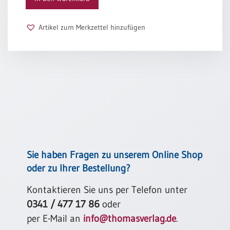
Schulanfang
/
Artikel zum Merkzettel hinzufügen
Kindergeburtstag
Konfirmation
/
Firmung
/
Erstkommunion
Liebe
/
(Jubel)Hochzeit
Einzug
Sie haben Fragen zu unserem Online Shop
Frühjahr
oder zu Ihrer Bestellung?
/
Ostern
Kontaktieren Sie uns per Telefon unter
0341 / 477 17 86
oder
Weihnachten
/
per E-Mail an
info@thomasverlag.de
.
Jahreswechsel