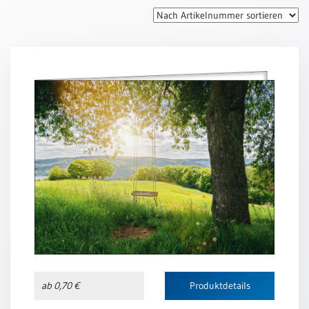
Thomaskarten
Grußkarten
Sortimente
Themen
&
Anlässe
Geburtstag
/
Wünsche
Segenswünsche
Lebensart
Dank
Freundschaft
ab 0,70 €
Produktdetails
/
Begleitung