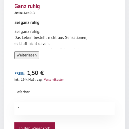
Ganz ruhig
Meditation
/
Artikel-Nr.: 613
Stille
Sei ganz ruhig
Zeit
Sei ganz ruhig.
Lyrik
Das Leben besteht nicht aus Sensationen,
/
es läuft nicht davon,
Gedichte
es bietet keine verpaßten Gelegenheiten,
Psalmen
Weiterlesen
es wird nicht einmal weniger mit den Jahren.
/
Dreh dich nur beiläufig um:
Bibel
Es wird mehr.
/
1,50
€
PREIS:
Angela Krauß
Gebete
inkl. 19 % MwSt.
zzgl.
Versandkosten
Ermutigung
Lieferbar
/
Trost
Ganz
Trauer
ruhig
Geburt
Menge
/
In den Warenkorb
Taufe