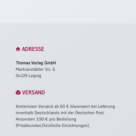
Neutral
Urkunden
Sortimente
Neuerscheinungen
ADRESSE
Themen
Thomas Verlag GmbH
&
Markranstädter Str. 6
Anlässe
04229 Leipzig
Taufe
VERSAND
/
Patenamt
Kostenloser Versand ab 60 € Warenwert bei Lieferung
Konfirmation
innerhalb Deutschlands mit der Deutschen Post.
/
Ansonsten 3,90 € pro Bestellung
Konfirmationsjubiläum
(Privatkunden/kirchliche Einrichtungen).
Trauung