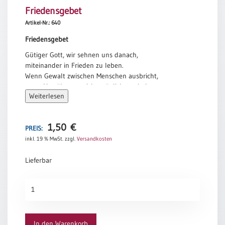
Friedensgebet
Meditation
/
Artikel-Nr.: 640
Stille
Friedensgebet
Zeit
Gütiger Gott, wir sehnen uns danach,
Lyrik
miteinander in Frieden zu leben.
/
Wenn Gewalt zwischen Menschen ausbricht,
Gedichte
wenn Versöhnung nicht möglich erscheint,
Psalmen
Weiterlesen
bist du es, der uns Hoffnung auf Frieden schenkt.
/
Mache uns zum Werkzeug deines Friedens.
Bibel
Lass uns fürsorglich miteinander umgehen
/
1,50
€
und heile die Wunden, die Hass und Gewalt
PREIS:
Gebete
an Leib und Seele hinterlassen.
inkl. 19 % MwSt.
zzgl.
Versandkosten
Ermutigung
Lieferbar
/
Trost
Friedensgebet
Trauer
Menge
Geburt
/
In den Warenkorb
Taufe