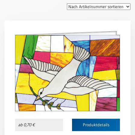
Thomaskarten
Grußkarten
Sortimente
Themen
&
Anlässe
Geburtstag
/
Wünsche
Segenswünsche
Lebensart
Dank
Freundschaft
ab 0,70 €
Produktdetails
/
Begleitung