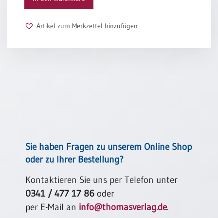
Schulanfang
/
Artikel zum Merkzettel hinzufügen
Kindergeburtstag
Konfirmation
/
Firmung
/
Erstkommunion
Liebe
/
(Jubel)Hochzeit
Einzug
Sie haben Fragen zu unserem Online Shop
Frühjahr
oder zu Ihrer Bestellung?
/
Ostern
Kontaktieren Sie uns per Telefon unter
0341 / 477 17 86
oder
Weihnachten
/
per E-Mail an
info@thomasverlag.de
.
Jahreswechsel