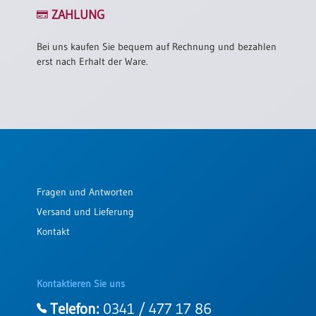
/
ZAHLUNG
Eheschliessung
/
Hochzeitsjubiläum
Bei uns kaufen Sie bequem auf Rechnung und bezahlen
erst nach Erhalt der Ware.
neutrale
Urkunden
Abendmahlszulassung
/
Kirchen(wieder)eintritt
PC-
Fragen und Antworten
Urkunden
Versand und Lieferung
Kontakt
Poster
Neuerscheinungen
Kontaktieren Sie uns
Einzelposter
A4
Telefon:
0341 / 477 17 86