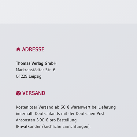
Neutral
Urkunden
Sortimente
Neuerscheinungen
ADRESSE
Themen
Thomas Verlag GmbH
&
Markranstädter Str. 6
Anlässe
04229 Leipzig
Taufe
VERSAND
/
Patenamt
Kostenloser Versand ab 60 € Warenwert bei Lieferung
Konfirmation
innerhalb Deutschlands mit der Deutschen Post.
/
Ansonsten 3,90 € pro Bestellung
Konfirmationsjubiläum
(Privatkunden/kirchliche Einrichtungen).
Trauung