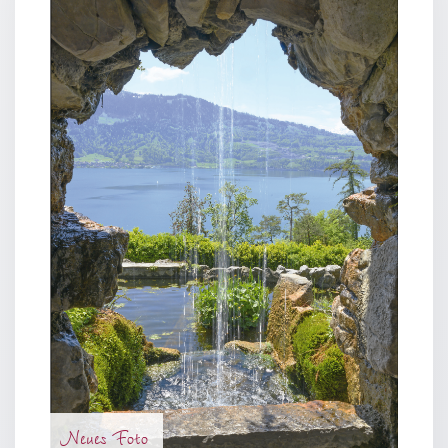
Neutral
Urkunden
Sortimente
Neuerscheinungen
Themen
&
Anlässe
Taufe
/
Patenamt
Konfirmation
/
Konfirmationsjubiläum
Trauung
Neues Foto