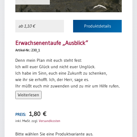
/
Eheschliessung
/
Hochzeitsjubiläum
ab 1,10 €
Produktdetails
neutrale
Urkunden
Erwachsenentaufe „Ausblick“
Abendmahlszulassung
Artikel-Nr.: 230_1
/
Kirchen(wieder)eintritt
Denn mein Plan mit euch steht fest:
Ich will euer Glück und nicht euer Unglück.
Ich habe im Sinn, euch eine Zukunft zu schenken,
PC-
wie ihr sie erhofft. Ich, der Herr, sage es.
Urkunden
Ihr müßt euch mir zuwenden und zu mir um Hilfe rufen,
dann werde ich euch erhören.
Weiterlesen
Ihr müßt mich mit ganzem Herzen suchen,
dann lasse ich mich von euch finden.
Poster
1,80
€
Jeremia 29,11-14
PREIS:
Neuerscheinungen
inkl. MwSt.
zzgl.
Versandkosten
Einzelposter
A4
Bitte wählen Sie eine Produktvariante aus.