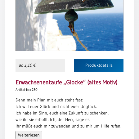
Meditation
/
Stille
Zeit
Lyrik
/
Gedichte
Psalmen
/
ab 1,10 €
Produktdetails
Bibel
/
Erwachsenentaufe „Glocke“ (altes Motiv)
Gebete
Artikel-Nr.: 230
Ermutigung
/
Denn mein Plan mit euch steht fest:
Trost
Ich will euer Glück und nicht euer Unglück.
Ich habe im Sinn, euch eine Zukunft zu schenken,
Trauer
wie ihr sie erhofft. Ich, der Herr, sage es.
Geburt
Ihr müßt euch mir zuwenden und zu mir um Hilfe rufen,
/
dann werde ich euch erhören.
Weiterlesen
Taufe