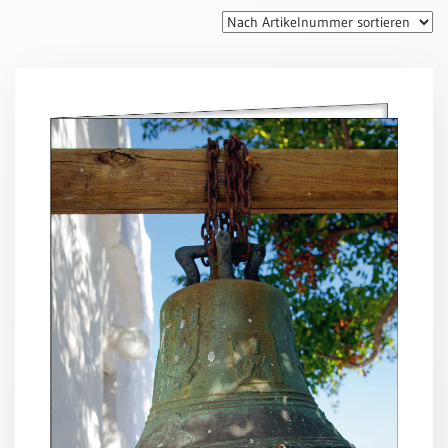
Thomaskarten
Grußkarten
Sortimente
Themen
&
Anlässe
Geburtstag
/
Wünsche
Segenswünsche
Lebensart
Dank
Freundschaft
/
Begleitung