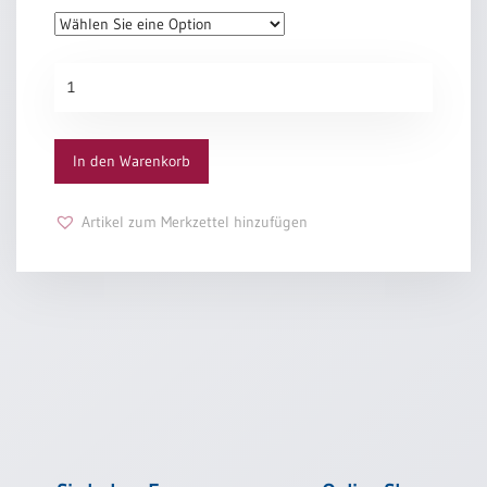
Einzelposter
A3
Erwachsenentaufe
Sortimente
„Ausblick“
Menge
Hefte
In den Warenkorb
Jahreslosung
Artikel zum Merkzettel hinzufügen
Restbestände
Restbestände
Bücher
Broschüren
Urkundenscheine