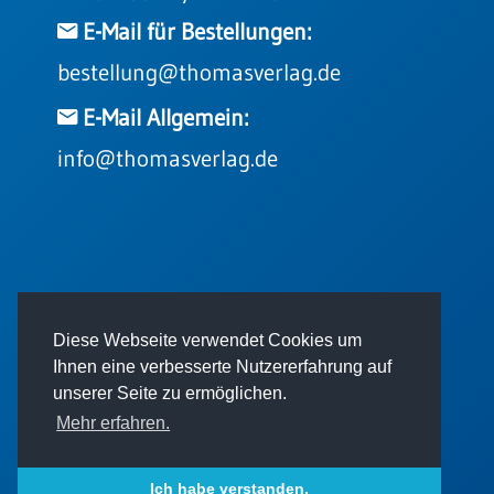
Neutral
E-Mail für Bestellungen:
bestellung@thomasverlag.de
Urkunden
E-Mail Allgemein:
Sortimente
info@thomasverlag.de
Neuerscheinungen
Themen
&
Anlässe
© 2026 - Thomas Verlag GmbH
Taufe
/
Diese Webseite verwendet Cookies um
Patenamt
Ihnen eine verbesserte Nutzererfahrung auf
Konfirmation
unserer Seite zu ermöglichen.
/
Mehr erfahren.
Konfirmationsjubiläum
Impressum
AGB
Datenschutz
Trauung
Ich habe verstanden.