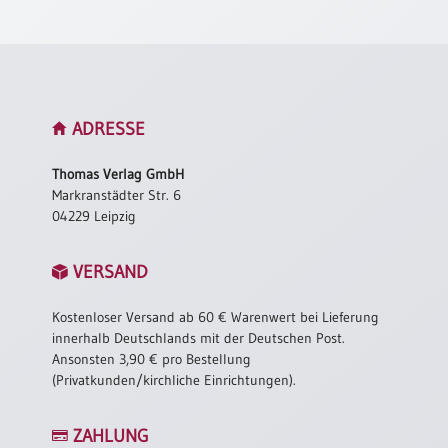
Meditation
/
Stille
Zeit
Lyrik
ADRESSE
/
Gedichte
Thomas Verlag GmbH
Psalmen
Markranstädter Str. 6
/
04229 Leipzig
Bibel
/
Gebete
VERSAND
Ermutigung
Kostenloser Versand ab 60 € Warenwert bei Lieferung
/
innerhalb Deutschlands mit der Deutschen Post.
Trost
Ansonsten 3,90 € pro Bestellung
Trauer
(Privatkunden/kirchliche Einrichtungen).
Geburt
/
ZAHLUNG
Taufe