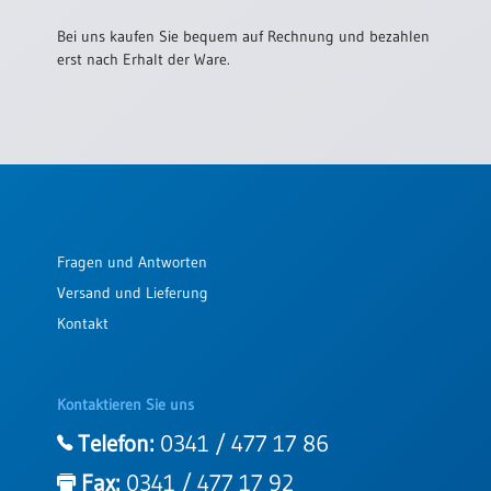
Schulanfang
Bei uns kaufen Sie bequem auf Rechnung und bezahlen
/
erst nach Erhalt der Ware.
Kindergeburtstag
Konfirmation
/
Firmung
/
Erstkommunion
Liebe
/
Fragen und Antworten
(Jubel)Hochzeit
Versand und Lieferung
Einzug
Kontakt
Frühjahr
/
Ostern
Kontaktieren Sie uns
Weihnachten
Telefon:
0341 / 477 17 86
/
Jahreswechsel
Fax:
0341 / 477 17 92