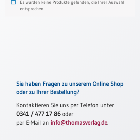
Es wurden keine Produkte gefunden, die Ihrer Auswahl
Thomaskarten
entsprechen.
Grußkarten
Sortimente
Themen
&
Anlässe
Geburtstag
/
Sie haben Fragen zu unserem Online Shop
Wünsche
oder zu Ihrer Bestellung?
Segenswünsche
Lebensart
Kontaktieren Sie uns per Telefon unter
0341 / 477 17 86
oder
Dank
per E-Mail an
info@thomasverlag.de
.
Freundschaft
/
Begleitung