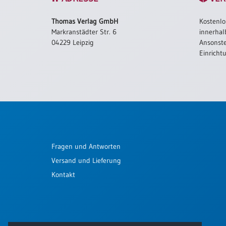
Schulanfang
Thomas Verlag GmbH
Kostenlo
/
Markranstädter Str. 6
innerhal
Kindergeburtstag
04229 Leipzig
Ansonste
Konfirmation
Einricht
/
Firmung
/
Erstkommunion
Liebe
/
(Jubel)Hochzeit
Fragen und Antworten
Einzug
Versand und Lieferung
Frühjahr
/
Kontakt
Ostern
Weihnachten
/
Jahreswechsel