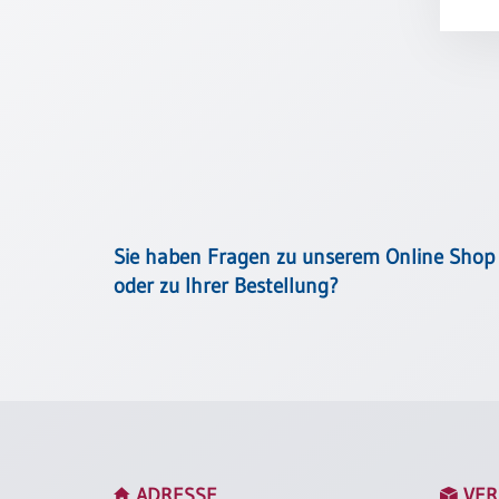
Meditation
/
Stille
Zeit
Lyrik
/
Gedichte
Psalmen
/
Bibel
Sie haben Fragen zu unserem Online Shop
/
oder zu Ihrer Bestellung?
Gebete
Ermutigung
/
Trost
Trauer
Geburt
/
ADRESSE
VER
Taufe