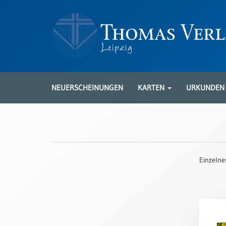
Neuerscheinungen
Karten
NEUERSCHEINUNGEN
KARTEN
URKUNDE
Kartenarten
Neuerscheinungen
Leipziger
Karten
Einzelne
Trauerkarten
/
Ewigkeitssonntag
Bibelkarten
Spruchkarten