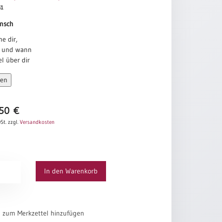
51
nsch
e dir,
n und wann
l über dir
t
sen
es Glück
llt
efreit
,50
€
e Stimme
St.
zzgl.
Versandkosten
m Namen nennt
Hause holt
bst
 Zeltdach
In den Warenkorb
be
s
el zum Merkzettel hinzufügen