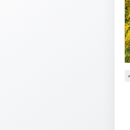
Thomaskarten
Grußkarten
Sortimente
Themen
&
Anlässe
Geburtstag
/
a
Wünsche
Segenswünsche
Lebensart
Dank
Freundschaft
/
Begleitung