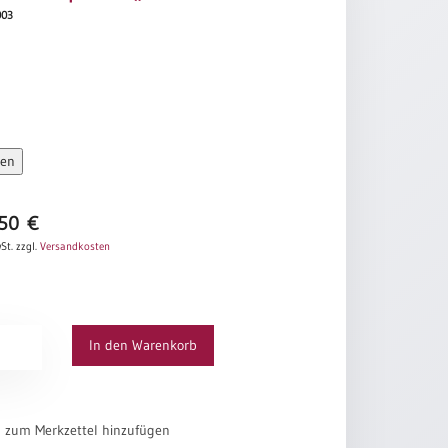
003
sen
,50
€
St.
zzgl.
Versandkosten
-
In den Warenkorb
out
el zum Merkzettel hinzufügen