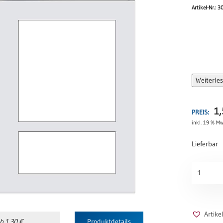
Artikel-Nr.: 3
Weiterle
1
PREIS:
inkl. 19 % Mw
Lieferbar
Urkunden
Passepart
„Grau“
Menge
Artik
b 1,30 €
Produktdetails