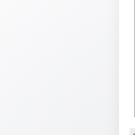
Thomaskarten
Grußkarten
Sortimente
Themen
&
Anlässe
Geburtstag
/
Wünsche
Segenswünsche
Lebensart
Dank
Freundschaft
/
Begleitung
a