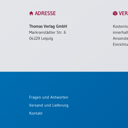
Schulanfang
ADRESSE
VER
/
Kindergeburtstag
Thomas Verlag GmbH
Kostenlo
Konfirmation
Markranstädter Str. 6
innerhal
/
04229 Leipzig
Ansonste
Firmung
Einricht
/
Erstkommunion
Liebe
/
(Jubel)Hochzeit
Einzug
Frühjahr
Fragen und Antworten
/
Ostern
Versand und Lieferung
Weihnachten
Kontakt
/
Jahreswechsel