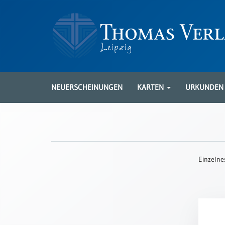
Neuerscheinungen
Karten
NEUERSCHEINUNGEN
KARTEN
URKUNDE
Kartenarten
Neuerscheinungen
Leipziger
Karten
Einzelne
Trauerkarten
/
Ewigkeitssonntag
Bibelkarten
Spruchkarten