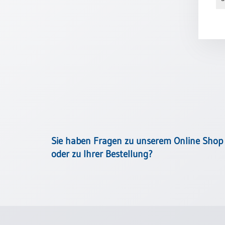
Meditation
/
Stille
Zeit
Lyrik
/
Gedichte
Psalmen
/
Bibel
/
Gebete
Sie haben Fragen zu unserem Online Shop
Ermutigung
oder zu Ihrer Bestellung?
/
Trost
Trauer
Geburt
/
Taufe