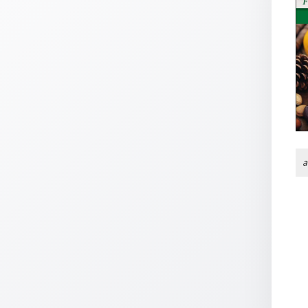
Thomaskarten
Grußkarten
Sortimente
Themen
&
Anlässe
Geburtstag
a
/
Wünsche
Segenswünsche
Lebensart
Dank
Freundschaft
/
Begleitung