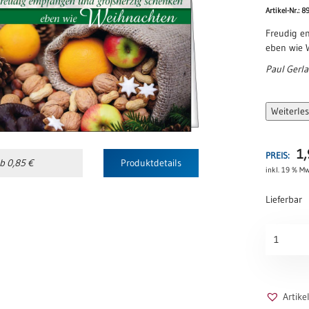
Artikel-Nr.: 
Freudig e
eben wie 
Paul Gerl
Weiterle
1
PREIS:
b 0,85 €
Produktdetails
inkl. 19 % Mw
Lieferbar
Großherzi
Menge
Artik