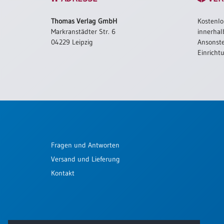
Schulanfang
Thomas Verlag GmbH
Kostenlo
/
Markranstädter Str. 6
innerhal
Kindergeburtstag
04229 Leipzig
Ansonste
Konfirmation
Einricht
/
Firmung
/
Erstkommunion
Liebe
/
(Jubel)Hochzeit
Fragen und Antworten
Einzug
Versand und Lieferung
Frühjahr
/
Kontakt
Ostern
Weihnachten
/
Jahreswechsel