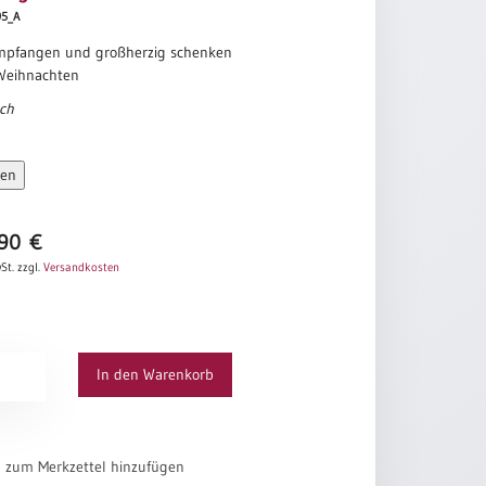
895_A
mpfangen und großherzig schenken
Weihnachten
ach
sen
,90
€
St.
zzgl.
Versandkosten
g
In den Warenkorb
el zum Merkzettel hinzufügen