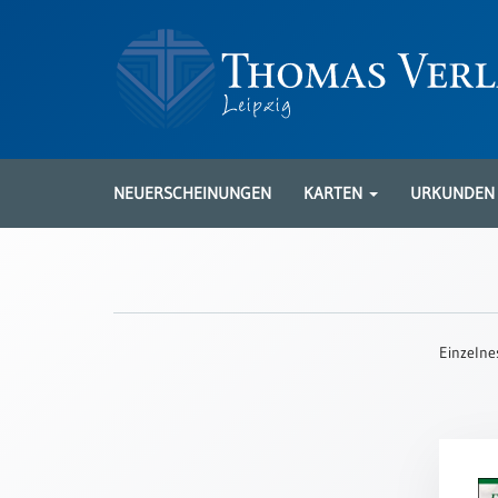
Neuerscheinungen
Karten
NEUERSCHEINUNGEN
KARTEN
URKUNDE
Kartenarten
Neuerscheinungen
Leipziger
Karten
Einzelne
Trauerkarten
/
Ewigkeitssonntag
Bibelkarten
Spruchkarten