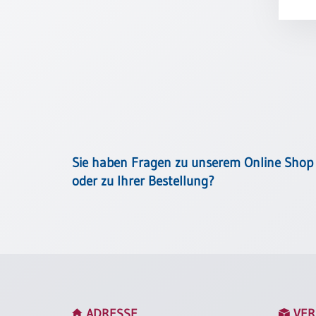
Meditation
/
Stille
Zeit
Lyrik
/
Gedichte
Psalmen
/
Bibel
Sie haben Fragen zu unserem Online Shop
/
oder zu Ihrer Bestellung?
Gebete
Ermutigung
/
Trost
Trauer
Geburt
/
ADRESSE
VER
Taufe