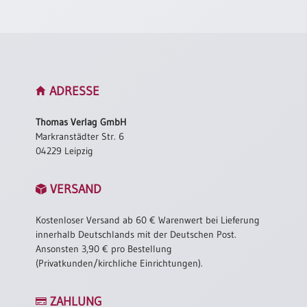
Neutral
Urkunden
Sortimente
ADRESSE
Neuerscheinungen
Thomas Verlag GmbH
Markranstädter Str. 6
Themen
04229 Leipzig
&
Anlässe
VERSAND
Taufe
/
Kostenloser Versand ab 60 € Warenwert bei Lieferung
Patenamt
innerhalb Deutschlands mit der Deutschen Post.
Konfirmation
Ansonsten 3,90 € pro Bestellung
/
(Privatkunden/kirchliche Einrichtungen).
Konfirmationsjubiläum
Trauung
ZAHLUNG