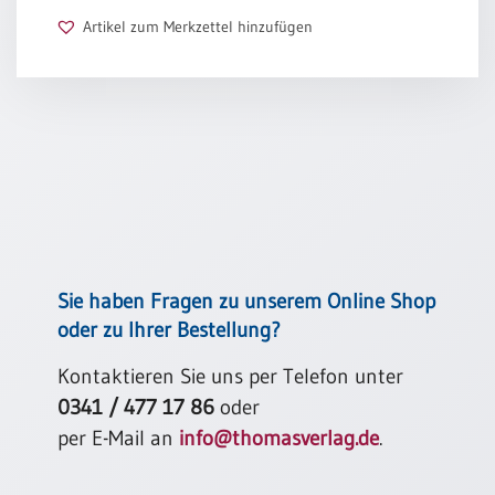
Artikel zum Merkzettel hinzufügen
Schulanfang
/
Kindergeburtstag
Konfirmation
/
Firmung
/
Erstkommunion
Liebe
/
(Jubel)Hochzeit
Sie haben Fragen zu unserem Online Shop
Einzug
oder zu Ihrer Bestellung?
Frühjahr
Kontaktieren Sie uns per Telefon unter
/
Ostern
0341 / 477 17 86
oder
per E-Mail an
info@thomasverlag.de
.
Weihnachten
/
Jahreswechsel