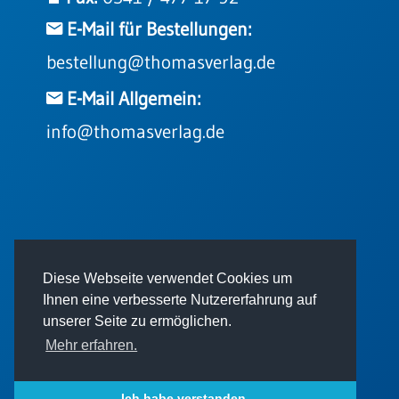
Einzelposter
E-Mail für Bestellungen:
A3
bestellung@thomasverlag.de
Sortimente
E-Mail Allgemein:
Hefte
info@thomasverlag.de
Jahreslosung
Restbestände
© 2026 - Thomas Verlag GmbH
Diese Webseite verwendet Cookies um
Ihnen eine verbesserte Nutzererfahrung auf
Restbestände
unserer Seite zu ermöglichen.
Bücher
Mehr erfahren.
Broschüren
Impressum
AGB
Datenschutz
Urkundenscheine
Ich habe verstanden.