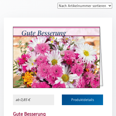
Thomaskarten
Grußkarten
Sortimente
Themen
&
Anlässe
Geburtstag
/
Wünsche
Segenswünsche
Lebensart
Dank
ab 0,85 €
Produktdetails
Freundschaft
/
Begleitung
Gute Besserung