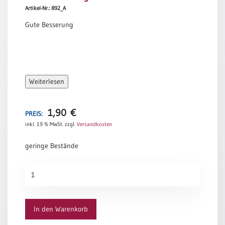
Artikel-Nr.: 892_A
Meditation
/
Gute Besserung
Stille
Zeit
Lyrik
/
Gedichte
Weiterlesen
Psalmen
/
1,90
€
PREIS:
Bibel
/
inkl. 19 % MwSt.
zzgl.
Versandkosten
Gebete
geringe Bestände
Ermutigung
/
Gute
Trost
Besserung
Trauer
Menge
Geburt
In den Warenkorb
/
Taufe