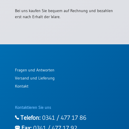
/
Eheschliessung
Bei uns kaufen Sie bequem auf Rechnung und bezahlen
/
erst nach Erhalt der Ware.
Hochzeitsjubiläum
neutrale
Urkunden
Abendmahlszulassung
/
Kirchen(wieder)eintritt
Fragen und Antworten
PC-
Versand und Lieferung
Urkunden
Kontakt
Poster
Kontaktieren Sie uns
Neuerscheinungen
Telefon:
0341 / 477 17 86
Einzelposter
A4
Fax:
0341 / 477 17 92