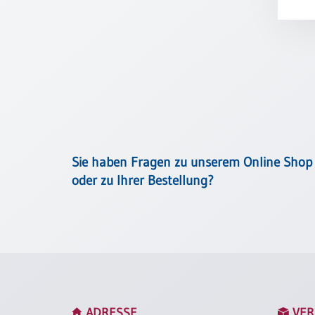
Meditation
/
Stille
Zeit
Lyrik
/
Gedichte
Psalmen
/
Bibel
Sie haben Fragen zu unserem Online Shop
/
oder zu Ihrer Bestellung?
Gebete
Ermutigung
/
Trost
Trauer
Geburt
/
ADRESSE
VER
Taufe