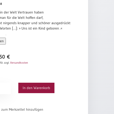
38
in der Welt Vertrauen haben
an für die Welt hoffen darf,
icht nirgends knapper und schöner ausgedrückt
 Worten […]: » Uns ist ein Kind geboren .«
rendt
sen
,50
€
St.
zzgl.
Versandkosten
In den Warenkorb
el zum Merkzettel hinzufügen