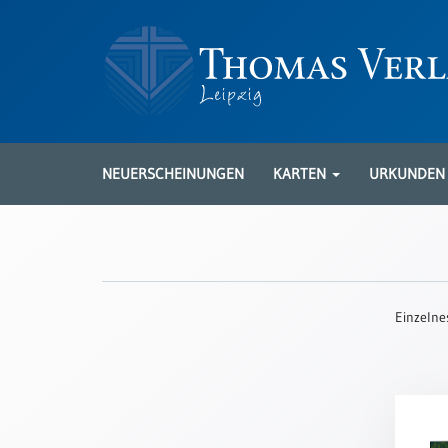
Neuerscheinungen
Karten
NEUERSCHEINUNGEN
KARTEN
URKUNDE
Kartenarten
Neuerscheinungen
Leipziger
Karten
Einzelne
Trauerkarten
/
Ewigkeitssonntag
Bibelkarten
Spruchkarten