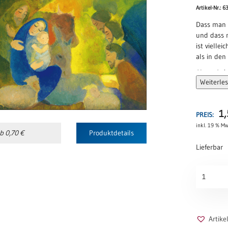
Artikel-Nr.: 6
Dass man 
und dass m
ist vielle
als in den
Hannah A
Weiterle
1
PREIS:
inkl. 19 % Mw
b 0,70 €
Produktdetails
Lieferbar
Ein
Kind
Menge
Artik