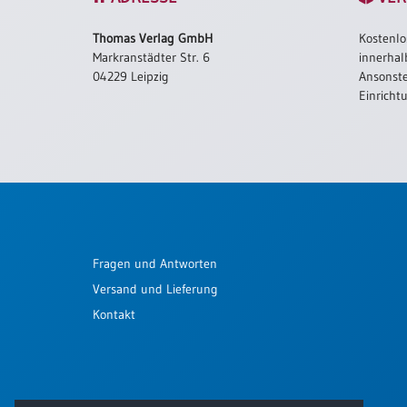
Schulanfang
Thomas Verlag GmbH
Kostenlo
/
Markranstädter Str. 6
innerhal
Kindergeburtstag
04229 Leipzig
Ansonste
Konfirmation
Einricht
/
Firmung
/
Erstkommunion
Liebe
/
(Jubel)Hochzeit
Fragen und Antworten
Einzug
Versand und Lieferung
Frühjahr
/
Kontakt
Ostern
Weihnachten
/
Jahreswechsel