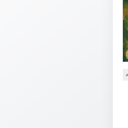
Thomaskarten
Grußkarten
Sortimente
Themen
&
Anlässe
Geburtstag
/
a
Wünsche
Segenswünsche
Lebensart
Dank
Freundschaft
/
Begleitung