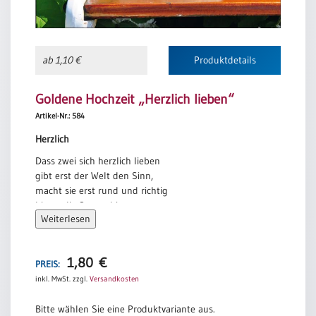
/
Eheschliessung
/
Hochzeitsjubiläum
ab 1,10 €
Produktdetails
neutrale
Urkunden
Goldene Hochzeit „Herzlich lieben“
Abendmahlszulassung
Artikel-Nr.: 584
/
Kirchen(wieder)eintritt
Herzlich
Dass zwei sich herzlich lieben
gibt erst der Welt den Sinn,
PC-
macht sie erst rund und richtig
Urkunden
bis an die Sterne hin.
Weiterlesen
Dass zwei sich herzlich lieben
ist nötiger als Brot,
Poster
ist nötiger als Leben
1,80
€
PREIS:
Neuerscheinungen
und spottet aller Not.
inkl. MwSt.
zzgl.
Versandkosten
Einzelposter
Dass zwei sich herzlich lieben
A4
ist aller Welt Beginn,
Bitte wählen Sie eine Produktvariante aus.