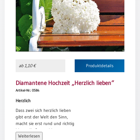
Meditation
/
Stille
Zeit
Lyrik
/
Gedichte
Psalmen
/
ab 1,10 €
Produktdetails
Bibel
/
Diamantene Hochzeit „Herzlich lieben“
Gebete
Artikel-Nr.: 0584
Ermutigung
/
Herzlich
Trost
Dass zwei sich herzlich lieben
Trauer
gibt erst der Welt den Sinn,
macht sie erst rund und richtig
Geburt
bis an die Sterne hin.
/
Weiterlesen
Taufe
Dass zwei sich herzlich lieben