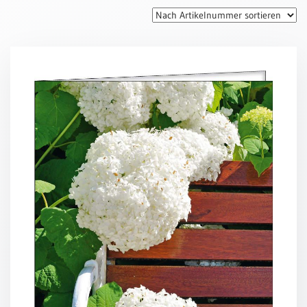
Thomaskarten
Grußkarten
Sortimente
Themen
&
Anlässe
Geburtstag
/
Wünsche
Segenswünsche
Lebensart
Dank
Freundschaft
/
Begleitung