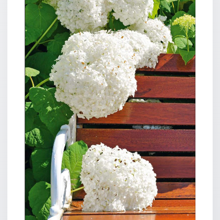
Neutral
Urkunden
Sortimente
Neuerscheinungen
Themen
&
Anlässe
Taufe
/
Patenamt
Konfirmation
/
Konfirmationsjubiläum
Trauung