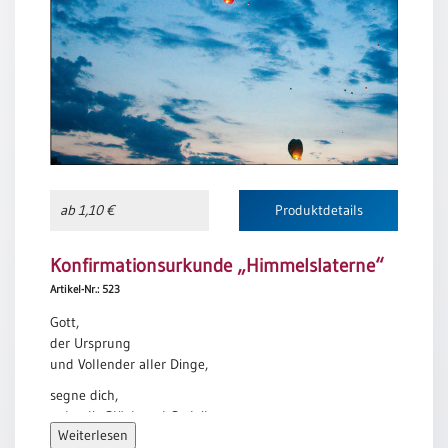
Meditation
/
Stille
Zeit
Lyrik
/
Gedichte
Psalmen
/
ab 1,10 €
Produktdetails
Bibel
/
Konfirmationsurkunde „Himmelslaterne“
Gebete
Artikel-Nr.: 523
Ermutigung
/
Gott,
Trost
der Ursprung
und Vollender aller Dinge,
Trauer
segne dich,
Geburt
gebe dir Glück und Gedeihen
/
Weiterlesen
und Frucht deiner Mühe,
Taufe