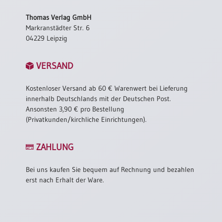
/
Eheschliessung
Thomas Verlag GmbH
/
Markranstädter Str. 6
Hochzeitsjubiläum
04229 Leipzig
neutrale
Urkunden
VERSAND
Abendmahlszulassung
/
Kostenloser Versand ab 60 € Warenwert bei Lieferung
Kirchen(wieder)eintritt
innerhalb Deutschlands mit der Deutschen Post.
Ansonsten 3,90 € pro Bestellung
(Privatkunden/kirchliche Einrichtungen).
PC-
Urkunden
ZAHLUNG
Bei uns kaufen Sie bequem auf Rechnung und bezahlen
Poster
erst nach Erhalt der Ware.
Neuerscheinungen
Einzelposter
A4