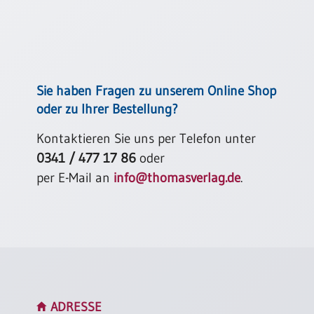
für dich.
Neutral
Jörg Zink (nach 4. Mose 6,24-26)
Urkunden
Sortimente
Sie haben Fragen zu unserem Online Shop
Neuerscheinungen
oder zu Ihrer Bestellung?
Kontaktieren Sie uns per Telefon unter
Themen
&
0341 / 477 17 86
oder
Anlässe
per E-Mail an
info@thomasverlag.de
.
Taufe
/
Patenamt
Konfirmation
/
Konfirmationsjubiläum
Trauung
ADRESSE