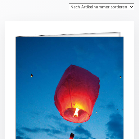
Thomaskarten
Grußkarten
Sortimente
Themen
&
Anlässe
Geburtstag
/
Wünsche
Segenswünsche
Lebensart
Dank
Freundschaft
/
Begleitung