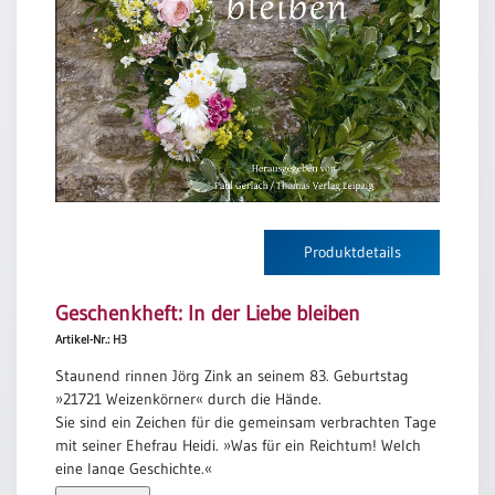
Neutral
Urkunden
Sortimente
Neuerscheinungen
Themen
&
Produktdetails
Anlässe
Geschenkheft: In der Liebe bleiben
Taufe
/
Artikel-Nr.: H3
Patenamt
Staunend rinnen Jörg Zink an seinem 83. Geburtstag
Konfirmation
»21721 Weizenkörner« durch die Hände.
/
Sie sind ein Zeichen für die gemeinsam verbrachten Tage
Konfirmationsjubiläum
mit seiner Ehefrau Heidi. »Was für ein Reichtum! Welch
eine lange Geschichte.«
Trauung
Jörg Zink geht dem Wunder ihrer beständigen Liebe