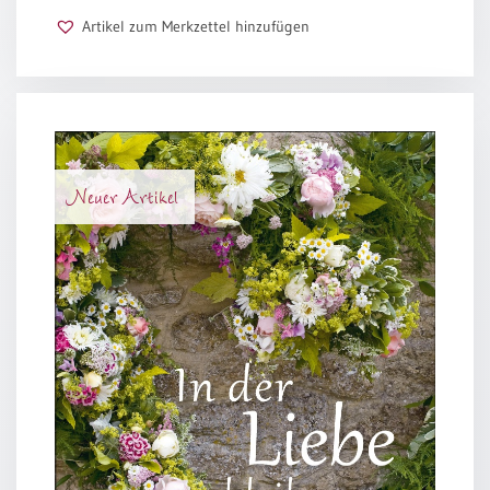
Artikel zum Merkzettel hinzufügen
Schulanfang
/
Kindergeburtstag
Konfirmation
/
Firmung
/
Neuer Artikel
Erstkommunion
Liebe
/
(Jubel)Hochzeit
Einzug
Frühjahr
/
Ostern
Weihnachten
/
Jahreswechsel