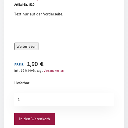
Artikel-Nr.: 810
Meditation
/
Text nur auf der Vorderseite.
Stille
Zeit
Lyrik
/
Gedichte
Weiterlesen
Psalmen
/
1,90
€
PREIS:
Bibel
/
inkl. 19 % MwSt.
zzgl.
Versandkosten
Gebete
Lieferbar
Ermutigung
/
Hochzeitsjubiläum
Trost
Menge
Trauer
Geburt
In den Warenkorb
/
Taufe