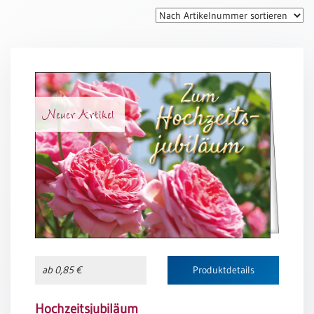
Thomaskarten
Grußkarten
Sortimente
Themen
Neuer Artikel
&
Anlässe
Geburtstag
/
Wünsche
Segenswünsche
Lebensart
Dank
ab 0,85 €
Produktdetails
Freundschaft
/
Begleitung
Hochzeitsjubiläum