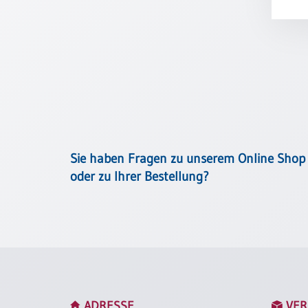
Meditation
/
Stille
Zeit
Lyrik
/
Gedichte
Psalmen
/
Bibel
Sie haben Fragen zu unserem Online Shop
/
oder zu Ihrer Bestellung?
Gebete
Ermutigung
/
Trost
Trauer
Geburt
/
ADRESSE
VER
Taufe