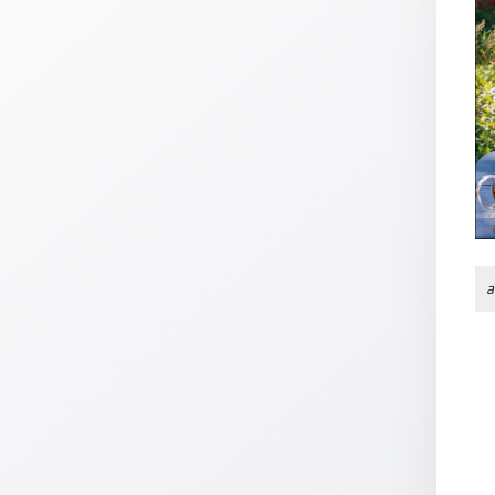
Thomaskarten
Grußkarten
Sortimente
Themen
&
Anlässe
Geburtstag
/
a
Wünsche
Segenswünsche
Lebensart
Dank
Freundschaft
/
Begleitung