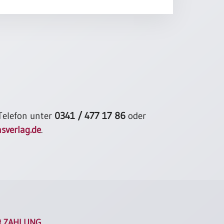
ßchen kleiner Aufmerksamkeiten
re es täglich mit Heiterkeit
ner guten, erquickenden Tasse Tee.
Elisabeth Goethe
 Telefon unter
0341 / 477 17 86
oder
sverlag.de
.
ZAHLUNG