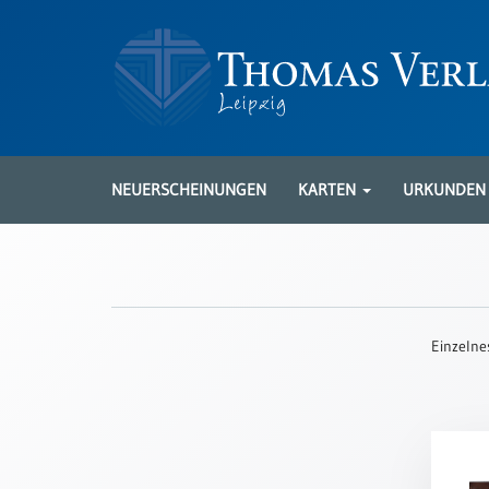
Neuerscheinungen
Karten
NEUERSCHEINUNGEN
KARTEN
URKUNDE
Kartenarten
Neuerscheinungen
Leipziger
Karten
Einzelne
Trauerkarten
/
Ewigkeitssonntag
Bibelkarten
Spruchkarten