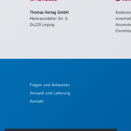
Schulanfang
Thomas Verlag GmbH
Kostenlo
/
Markranstädter Str. 6
innerhal
Kindergeburtstag
04229 Leipzig
Ansonste
Konfirmation
Einricht
/
Firmung
/
Erstkommunion
Liebe
/
(Jubel)Hochzeit
Fragen und Antworten
Einzug
Versand und Lieferung
Frühjahr
/
Kontakt
Ostern
Weihnachten
/
Jahreswechsel