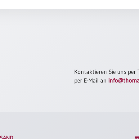
mit Sträu
und servie
und mit ei
Catharina 
Kontaktieren Sie uns per
per E-Mail an
info@thoma
SAND