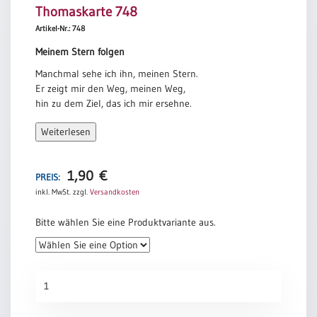
Thomaskarte 748
Einzelposter
A3
Artikel-Nr.: 748
Sortimente
Meinem Stern folgen
Manchmal sehe ich ihn, meinen Stern.
Er zeigt mir den Weg, meinen Weg,
Hefte
hin zu dem Ziel, das ich mir ersehne.
Alles ist taghell und klar im Licht
Weiterlesen
meines Sterns.
Jahreslosung
Auch das Gold sehe ich, das ich zu
verschenken habe, gesammelt in meinen
1,90
€
PREIS:
Händen und in meinem Herzen,
inkl. MwSt.
zzgl.
Versandkosten
Restbestände
und die bittere Myrrhe des Schmerzes,
die sich gehäuft auf meinen Schultern
Bitte wählen Sie eine Produktvariante aus.
über die Jahre,
Restbestände
aber auch den leichten,
wohlduftenden Weihrauch der Träume,
Bücher
der ungebrochenen Hoffnung, der Sehnsucht,
Thomaskarte
die mich nie ganz verlässt.
Broschüren
748
Menge
Manchmal sehe ich ihn,
Urkundenscheine