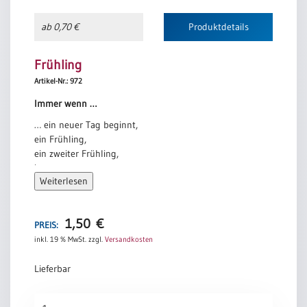
ab 0,70 €
Produktdetails
Frühling
Artikel-Nr.: 972
Immer wenn …
… ein neuer Tag beginnt,
ein Frühling,
ein zweiter Frühling,
immer wenn
Weiterlesen
eine Krankheit sich bessert,
ein Streit mit einer Versöhnung endet,
ein Mensch eine zweite Chance bekommt,
1,50
€
immer wenn
PREIS:
ich einen schweren Stein beiseite rolle,
inkl. 19 % MwSt.
zzgl.
Versandkosten
den Stein meines Schweigens,
meiner Angst,
Lieferbar
meiner Verlassenheit,
immer wenn man mir sagt,
Frühling