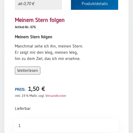
ab 0,70 €
Produktdetails
Neutral
Meinem Stern folgen
Urkunden
Artikel-Nr.: 676
Sortimente
Meinem Stern folgen
Neuerscheinungen
Manchmal sehe ich ihn, meinen Stern.
Er zeigt mir den Weg, meinen Weg,
hin zu dem Ziel, das ich mir ersehne.
Themen
&
Alles ist taghell und klar im Licht
Weiterlesen
Anlässe
meines Sterns.
Auch das Gold sehe ich,
Taufe
das ich zu verschenken habe,
1,50
€
PREIS:
/
gesammelt in meinen Händen
inkl. 19 % MwSt.
zzgl.
Versandkosten
Patenamt
und in meinem Herzen,
und die bittere Myrrhe des Schmerzes,
Konfirmation
Lieferbar
die sich gehäuft auf meinen Schultern
/
über die Jahre,
Konfirmationsjubiläum
Meinem
aber auch den leichten,
Trauung
Stern
wohlduftenden Weihrauch