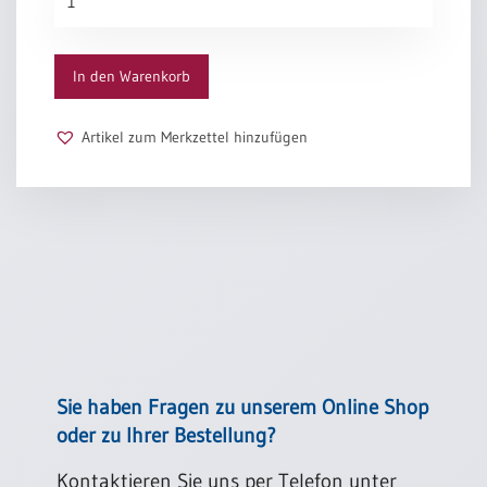
dass das Ende nie das Ende ist,
Menge
und ich glaube es
… dann ist Ostern
In den Warenkorb
Inge Müller
Artikel zum Merkzettel hinzufügen
Sie haben Fragen zu unserem Online Shop
oder zu Ihrer Bestellung?
Kontaktieren Sie uns per Telefon unter