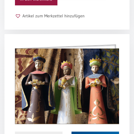
Schulanfang
/
Artikel zum Merkzettel hinzufügen
Kindergeburtstag
Konfirmation
/
Firmung
/
Erstkommunion
Liebe
/
(Jubel)Hochzeit
Einzug
Frühjahr
/
Ostern
Weihnachten
/
Jahreswechsel