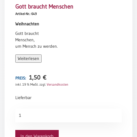
Gott braucht Menschen
Meditation
/
Artikel-Nr.: 649
Stille
Weihnachten
Zeit
Gott braucht
Lyrik
Menschen,
/
um Mensch zu werden.
Gedichte
So war es damals.
Psalmen
Weiterlesen
So ist es bis heute.
/
Bibel
Inge Müller
/
1,50
€
PREIS:
Gebete
inkl. 19 % MwSt.
zzgl.
Versandkosten
Ermutigung
Lieferbar
/
Trost
Gott
Trauer
braucht
Geburt
Menschen
/
Menge
In den Warenkorb
Taufe