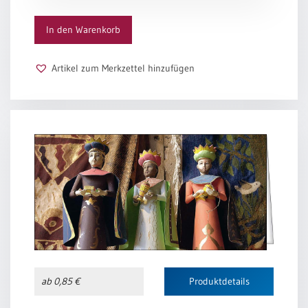
/
folgen
der Träume,
Eheschliessung
Menge
der ungebrochenen Hoffnung,
In den Warenkorb
/
der Sehnsucht, die mich nie
Hochzeitsjubiläum
ganz verlässt.
neutrale
Artikel zum Merkzettel hinzufügen
Manchmal sehe ich ihn,
Urkunden
meinen Stern, meinen Weg.
Und ich höre auf zu denken
Abendmahlszulassung
und zu planen,
/
mache mich auf und folge.
Kirchen(wieder)eintritt
Inge Müller
PC-
Urkunden
Poster
Neuerscheinungen
ab 0,85 €
Produktdetails
Einzelposter
A4