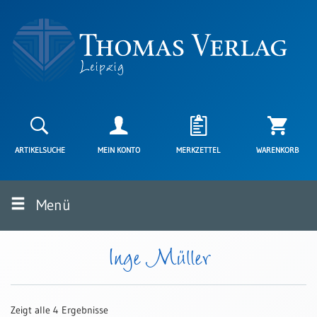
Neuerscheinungen
Karten
ARTIKELSUCHE
MEIN KONTO
MERKZETTEL
WARENKORB
Kartenarten
Neuerscheinungen
Menü
Leipziger
Karten
Trauerkarten
Inge Müller
/
Ewigkeitssonntag
Bibelkarten
Zeigt alle 4 Ergebnisse
Spruchkarten