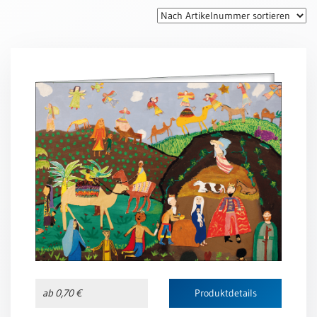
Thomaskarten
Grußkarten
Sortimente
Themen
&
Anlässe
Geburtstag
/
Wünsche
Segenswünsche
Lebensart
Dank
Freundschaft
ab 0,70 €
Produktdetails
/
Begleitung