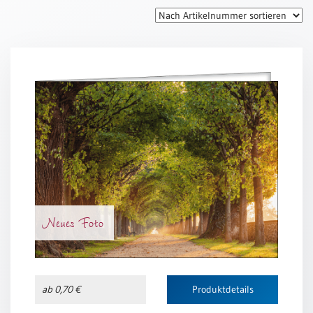
Thomaskarten
Grußkarten
Sortimente
Themen
&
Anlässe
Geburtstag
/
Wünsche
Segenswünsche
Neues Foto
Lebensart
Dank
Freundschaft
ab 0,70 €
Produktdetails
/
Begleitung