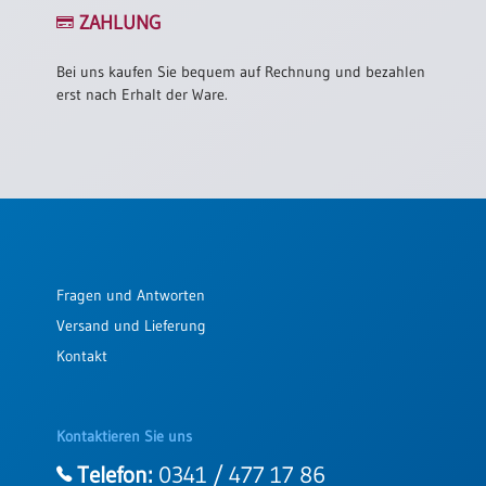
/
ZAHLUNG
Eheschliessung
/
Hochzeitsjubiläum
Bei uns kaufen Sie bequem auf Rechnung und bezahlen
erst nach Erhalt der Ware.
neutrale
Urkunden
Abendmahlszulassung
/
Kirchen(wieder)eintritt
PC-
Fragen und Antworten
Urkunden
Versand und Lieferung
Kontakt
Poster
Neuerscheinungen
Kontaktieren Sie uns
Einzelposter
A4
Telefon:
0341 / 477 17 86