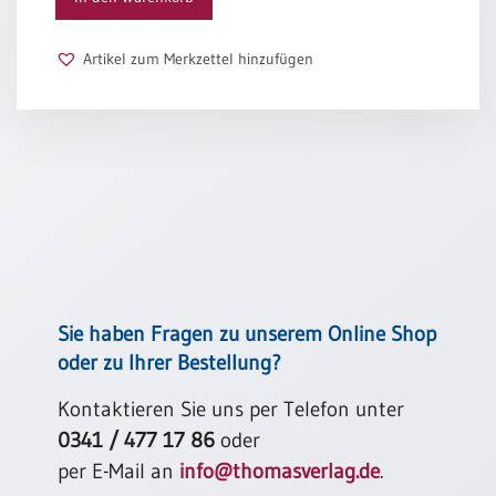
Schulanfang
/
Artikel zum Merkzettel hinzufügen
Kindergeburtstag
Konfirmation
/
Firmung
/
Erstkommunion
Liebe
/
(Jubel)Hochzeit
Einzug
Sie haben Fragen zu unserem Online Shop
Frühjahr
oder zu Ihrer Bestellung?
/
Ostern
Kontaktieren Sie uns per Telefon unter
0341 / 477 17 86
oder
Weihnachten
/
per E-Mail an
info@thomasverlag.de
.
Jahreswechsel