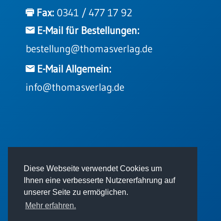
Einzelposter
Fax:
0341 / 477 17 92
A3
E-Mail für Bestellungen:
Sortimente
bestellung@thomasverlag.de
Hefte
E-Mail Allgemein:
info@thomasverlag.de
Jahreslosung
Restbestände
© 2026 - Thomas Verlag GmbH
Diese Webseite verwendet Cookies um
Restbestände
Ihnen eine verbesserte Nutzererfahrung auf
Bücher
unserer Seite zu ermöglichen.
Broschüren
Mehr erfahren.
Urkundenscheine
Impressum
AGB
Datenschutz