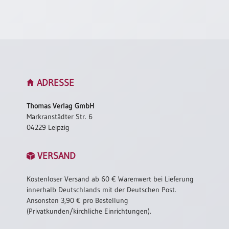
Neutral
Urkunden
Sortimente
Neuerscheinungen
ADRESSE
Themen
Thomas Verlag GmbH
&
Markranstädter Str. 6
Anlässe
04229 Leipzig
Taufe
VERSAND
/
Patenamt
Kostenloser Versand ab 60 € Warenwert bei Lieferung
Konfirmation
innerhalb Deutschlands mit der Deutschen Post.
/
Ansonsten 3,90 € pro Bestellung
Konfirmationsjubiläum
(Privatkunden/kirchliche Einrichtungen).
Trauung