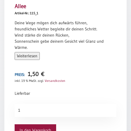
Allee
Meditation
/
Artikel-Nr.: 115_1
Stille
Deine Wege mögen dich aufwärts führen,
Zeit
freundliches Wetter begleite dir deinen Schritt.
Lyrik
Wind stärke dir deinen Rücken,
/
Sonnenschein gebe deinem Gesicht viel Glanz und
Gedichte
Wärme.
Und bis wir beide, du und ich, uns wiedersehen,
Psalmen
Weiterlesen
halte Gott dich schützend in seiner hohlen Hand.
/
Bibel
Irischer Reisesegen
/
1,50
€
PREIS:
Gebete
inkl. 19 % MwSt.
zzgl.
Versandkosten
Ermutigung
Lieferbar
/
Trost
Allee
Trauer
Menge
Geburt
/
In den Warenkorb
Taufe