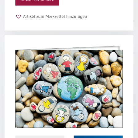
Menge
Schulanfang
/
Artikel zum Merkzettel hinzufügen
Kindergeburtstag
Konfirmation
/
Firmung
/
Erstkommunion
Liebe
/
(Jubel)Hochzeit
Einzug
Frühjahr
/
Ostern
Weihnachten
/
Jahreswechsel