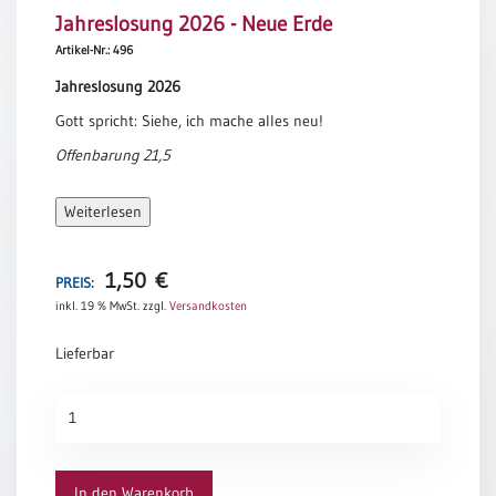
Jahreslosung 2026 - Neue Erde
Meditation
/
Artikel-Nr.: 496
Stille
Jahreslosung 2026
Zeit
Gott spricht: Siehe, ich mache alles neu!
Lyrik
/
Offenbarung 21,5
Gedichte
Psalmen
Weiterlesen
/
Bibel
/
1,50
€
PREIS:
Gebete
inkl. 19 % MwSt.
zzgl.
Versandkosten
Ermutigung
Lieferbar
/
Trost
Jahreslosung
Trauer
2026
Geburt
-
/
Neue
In den Warenkorb
Taufe
Erde