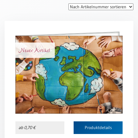
Thomaskarten
Grußkarten
Sortimente
Themen
Neuer Artikel
&
Anlässe
Geburtstag
/
Wünsche
Segenswünsche
Lebensart
Dank
Freundschaft
ab 0,70 €
Produktdetails
/
Begleitung