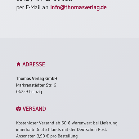
Einzelposter
per E-Mail an
info@thomasverlag.de
.
A3
Sortimente
Hefte
Jahreslosung
ADRESSE
Thomas Verlag GmbH
Markranstädter Str. 6
Restbestände
04229 Leipzig
Restbestände
VERSAND
Bücher
Kostenloser Versand ab 60 € Warenwert bei Lieferung
Broschüren
innerhalb Deutschlands mit der Deutschen Post.
Ansonsten 3,90 € pro Bestellung
Urkundenscheine