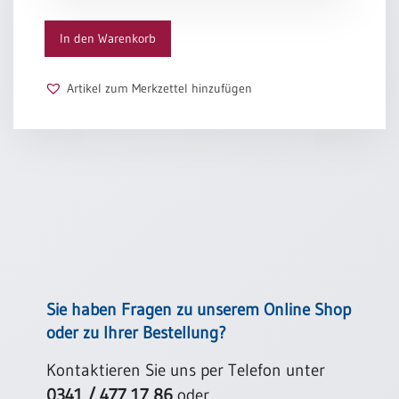
/
Menge
Eheschliessung
Wie viele gute Freunde? / Nicht zu viel, mein Kind!
In den Warenkorb
/
Es reichen zwei und drei schon aus, / wenn’s echte
Hochzeitsjubiläum
Freunde sind.
neutrale
Artikel zum Merkzettel hinzufügen
Rolf Krenzer
Urkunden
Abendmahlszulassung
/
Kirchen(wieder)eintritt
PC-
Urkunden
Poster
Sie haben Fragen zu unserem Online Shop
oder zu Ihrer Bestellung?
Neuerscheinungen
Einzelposter
Kontaktieren Sie uns per Telefon unter
A4
0341 / 477 17 86
oder