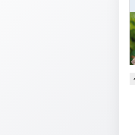
Thomaskarten
Grußkarten
Sortimente
Themen
&
Anlässe
Geburtstag
/
a
Wünsche
Segenswünsche
Lebensart
Dank
Freundschaft
/
Begleitung