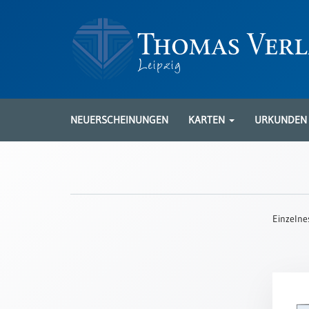
Neuerscheinungen
Karten
NEUERSCHEINUNGEN
KARTEN
URKUNDE
Kartenarten
Neuerscheinungen
Leipziger
Karten
Einzelne
Trauerkarten
/
Ewigkeitssonntag
Bibelkarten
Spruchkarten