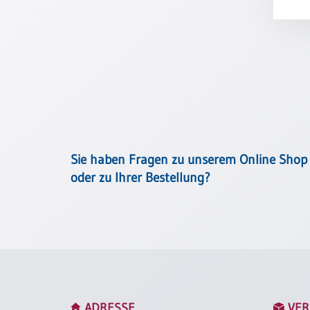
Meditation
/
Stille
Zeit
Lyrik
/
Gedichte
Psalmen
/
Bibel
Sie haben Fragen zu unserem Online Shop
/
oder zu Ihrer Bestellung?
Gebete
Ermutigung
/
Trost
Trauer
Geburt
/
ADRESSE
VER
Taufe