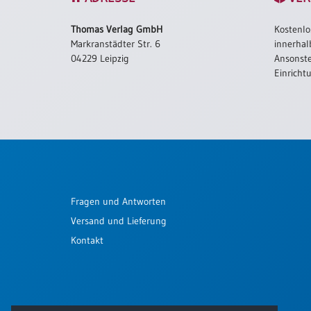
Schulanfang
Thomas Verlag GmbH
Kostenlo
/
Markranstädter Str. 6
innerhal
Kindergeburtstag
04229 Leipzig
Ansonste
Konfirmation
Einricht
/
Firmung
/
Erstkommunion
Liebe
/
(Jubel)Hochzeit
Fragen und Antworten
Einzug
Versand und Lieferung
Frühjahr
/
Kontakt
Ostern
Weihnachten
/
Jahreswechsel