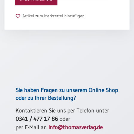
und ein stilles Bittgebet.
Schulanfang
Emmy Grund
/
Artikel zum Merkzettel hinzufügen
Kindergeburtstag
Konfirmation
/
Firmung
/
Erstkommunion
Liebe
/
(Jubel)Hochzeit
Einzug
Sie haben Fragen zu unserem Online Shop
Frühjahr
oder zu Ihrer Bestellung?
/
Ostern
Kontaktieren Sie uns per Telefon unter
0341 / 477 17 86
oder
Weihnachten
/
per E-Mail an
info@thomasverlag.de
.
Jahreswechsel