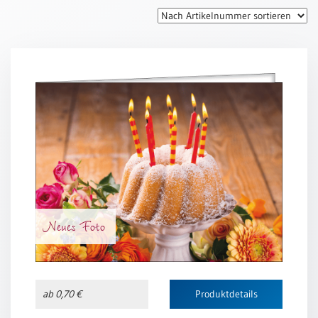
Thomaskarten
Grußkarten
Sortimente
Themen
&
Anlässe
Geburtstag
/
Wünsche
Segenswünsche
Neues Foto
Lebensart
Dank
Freundschaft
ab 0,70 €
Produktdetails
/
Begleitung