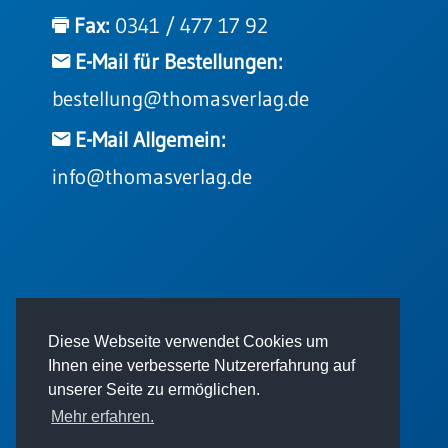
Einzelposter
Fax:
0341 / 477 17 92
A3
E-Mail für Bestellungen:
Sortimente
bestellung@thomasverlag.de
Hefte
E-Mail Allgemein:
info@thomasverlag.de
Jahreslosung
Restbestände
© 2026 - Thomas Verlag GmbH
Diese Webseite verwendet Cookies um
Restbestände
Ihnen eine verbesserte Nutzererfahrung auf
Bücher
unserer Seite zu ermöglichen.
Broschüren
Mehr erfahren.
Urkundenscheine
Impressum
AGB
Datenschutz