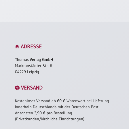
Neutral
Urkunden
Sortimente
Neuerscheinungen
ADRESSE
Themen
Thomas Verlag GmbH
&
Markranstädter Str. 6
Anlässe
04229 Leipzig
Taufe
VERSAND
/
Patenamt
Kostenloser Versand ab 60 € Warenwert bei Lieferung
Konfirmation
innerhalb Deutschlands mit der Deutschen Post.
/
Ansonsten 3,90 € pro Bestellung
Konfirmationsjubiläum
(Privatkunden/kirchliche Einrichtungen).
Trauung