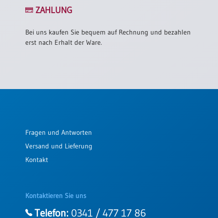
/
ZAHLUNG
Eheschliessung
/
Hochzeitsjubiläum
Bei uns kaufen Sie bequem auf Rechnung und bezahlen
erst nach Erhalt der Ware.
neutrale
Urkunden
Abendmahlszulassung
/
Kirchen(wieder)eintritt
PC-
Fragen und Antworten
Urkunden
Versand und Lieferung
Kontakt
Poster
Neuerscheinungen
Kontaktieren Sie uns
Einzelposter
A4
Telefon:
0341 / 477 17 86