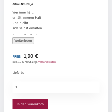
Artikel-Nr.: 890_A
Meditation
/
Wer inne hält,
Stille
erhält inneren Halt
Zeit
und bleibt
sich selbst erhalten.
Lyrik
/
Laotse, Tao Te King
Gedichte
Weiterlesen
Psalmen
/
1,90
€
PREIS:
Bibel
/
inkl. 19 % MwSt.
zzgl.
Versandkosten
Gebete
Lieferbar
Ermutigung
/
Innehalten
Trost
Menge
Trauer
Geburt
In den Warenkorb
/
Taufe