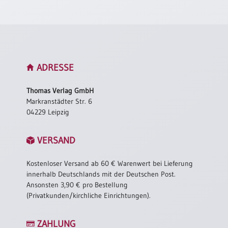
Neutral
Urkunden
Sortimente
ADRESSE
Neuerscheinungen
Thomas Verlag GmbH
Markranstädter Str. 6
Themen
04229 Leipzig
&
Anlässe
VERSAND
Taufe
/
Kostenloser Versand ab 60 € Warenwert bei Lieferung
Patenamt
innerhalb Deutschlands mit der Deutschen Post.
Konfirmation
Ansonsten 3,90 € pro Bestellung
/
(Privatkunden/kirchliche Einrichtungen).
Konfirmationsjubiläum
Trauung
ZAHLUNG