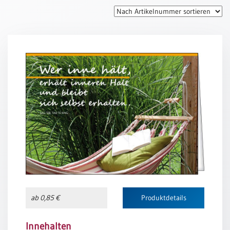
Thomaskarten
Grußkarten
Sortimente
Themen
&
Anlässe
Geburtstag
/
Wünsche
Segenswünsche
Lebensart
Dank
ab 0,85 €
Produktdetails
Freundschaft
/
Begleitung
Innehalten