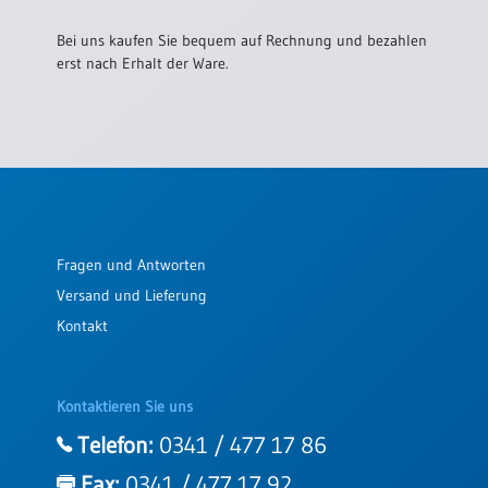
/
Eheschliessung
Bei uns kaufen Sie bequem auf Rechnung und bezahlen
/
erst nach Erhalt der Ware.
Hochzeitsjubiläum
neutrale
Urkunden
Abendmahlszulassung
/
Kirchen(wieder)eintritt
Fragen und Antworten
PC-
Versand und Lieferung
Urkunden
Kontakt
Poster
Kontaktieren Sie uns
Neuerscheinungen
Telefon:
0341 / 477 17 86
Einzelposter
A4
Fax:
0341 / 477 17 92