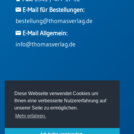
Einzelposter
E-Mail für Bestellungen:
A3
bestellung@thomasverlag.de
Sortimente
E-Mail Allgemein:
Hefte
info@thomasverlag.de
Jahreslosung
Restbestände
© 2026 - Thomas Verlag GmbH
Diese Webseite verwendet Cookies um
Ihnen eine verbesserte Nutzererfahrung auf
Restbestände
unserer Seite zu ermöglichen.
Bücher
Mehr erfahren.
Broschüren
Impressum
AGB
Datenschutz
Urkundenscheine
Ich habe verstanden.