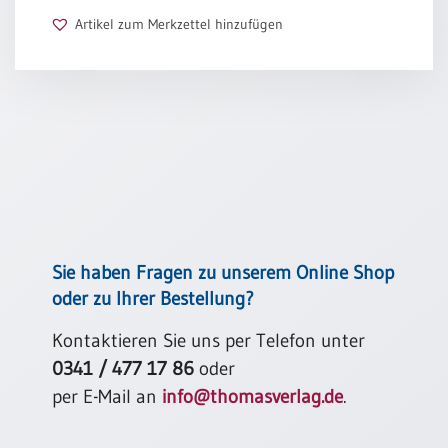
Artikel zum Merkzettel hinzufügen
Schulanfang
/
Kindergeburtstag
Konfirmation
/
Firmung
/
Erstkommunion
Liebe
/
(Jubel)Hochzeit
Sie haben Fragen zu unserem Online Shop
Einzug
oder zu Ihrer Bestellung?
Frühjahr
Kontaktieren Sie uns per Telefon unter
/
Ostern
0341 / 477 17 86
oder
per E-Mail an
info@thomasverlag.de
.
Weihnachten
/
Jahreswechsel