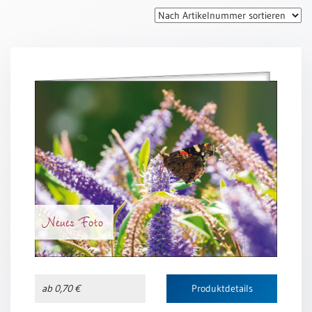
Thomaskarten
Grußkarten
Sortimente
Themen
&
Anlässe
Geburtstag
/
Wünsche
Segenswünsche
Neues Foto
Lebensart
Dank
Freundschaft
ab 0,70 €
Produktdetails
/
Begleitung