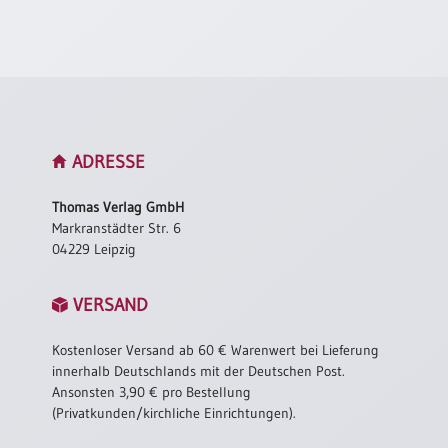
Neutral
Urkunden
Sortimente
Neuerscheinungen
ADRESSE
Themen
Thomas Verlag GmbH
&
Markranstädter Str. 6
Anlässe
04229 Leipzig
Taufe
VERSAND
/
Patenamt
Kostenloser Versand ab 60 € Warenwert bei Lieferung
Konfirmation
innerhalb Deutschlands mit der Deutschen Post.
/
Ansonsten 3,90 € pro Bestellung
Konfirmationsjubiläum
(Privatkunden/kirchliche Einrichtungen).
Trauung