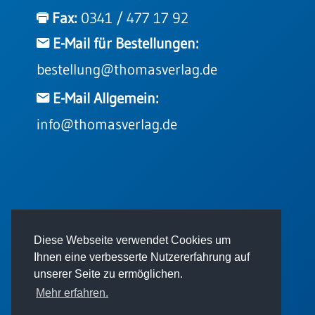
Einzelposter
Fax:
0341 / 477 17 92
A3
E-Mail für Bestellungen:
Sortimente
bestellung@thomasverlag.de
Hefte
E-Mail Allgemein:
info@thomasverlag.de
Jahreslosung
Restbestände
© 2026 - Thomas Verlag GmbH
Diese Webseite verwendet Cookies um
Restbestände
Ihnen eine verbesserte Nutzererfahrung auf
Bücher
unserer Seite zu ermöglichen.
Broschüren
Mehr erfahren.
Urkundenscheine
Impressum
AGB
Datenschutz