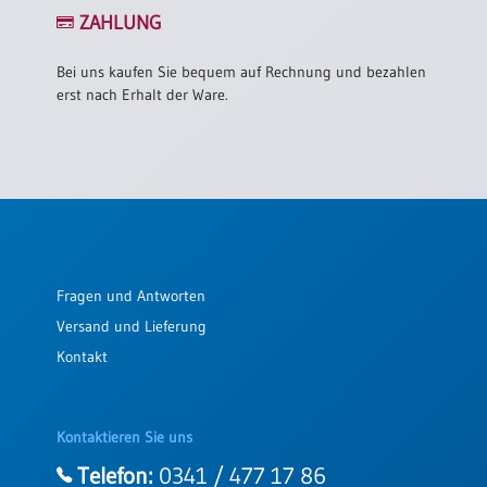
/
ZAHLUNG
Eheschliessung
/
Hochzeitsjubiläum
Bei uns kaufen Sie bequem auf Rechnung und bezahlen
erst nach Erhalt der Ware.
neutrale
Urkunden
Abendmahlszulassung
/
Kirchen(wieder)eintritt
PC-
Fragen und Antworten
Urkunden
Versand und Lieferung
Kontakt
Poster
Neuerscheinungen
Kontaktieren Sie uns
Einzelposter
A4
Telefon:
0341 / 477 17 86