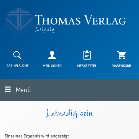
Neuerscheinungen
Karten
ARTIKELSUCHE
MEIN KONTO
MERKZETTEL
WARENKORB
Kartenarten
Neuerscheinungen
Menü
Leipziger
Karten
Trauerkarten
Lebendig sein
/
Ewigkeitssonntag
Bibelkarten
Einzelnes Ergebnis wird angezeigt
Spruchkarten