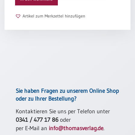
Ute Latendorf
Schulanfang
/
Artikel zum Merkzettel hinzufügen
Kindergeburtstag
Konfirmation
/
Firmung
/
Erstkommunion
Liebe
/
(Jubel)Hochzeit
Einzug
Sie haben Fragen zu unserem Online Shop
Frühjahr
oder zu Ihrer Bestellung?
/
Ostern
Kontaktieren Sie uns per Telefon unter
0341 / 477 17 86
oder
Weihnachten
/
per E-Mail an
info@thomasverlag.de
.
Jahreswechsel