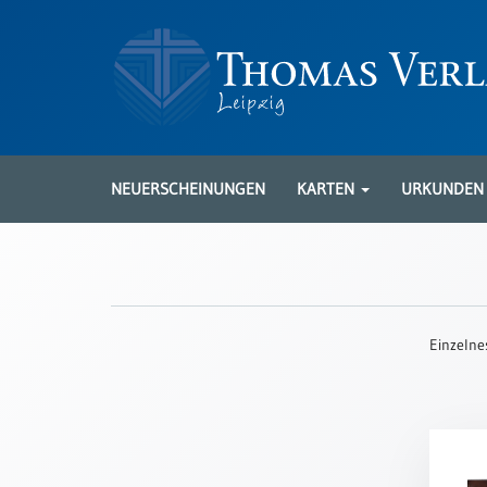
Neuerscheinungen
Karten
NEUERSCHEINUNGEN
KARTEN
URKUNDE
Kartenarten
Neuerscheinungen
Leipziger
Karten
Einzelne
Trauerkarten
/
Ewigkeitssonntag
Bibelkarten
Spruchkarten