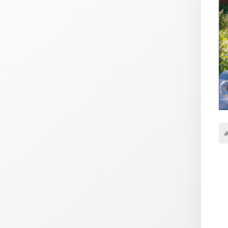
Thomaskarten
Grußkarten
Sortimente
Themen
&
Anlässe
Geburtstag
/
a
Wünsche
Segenswünsche
Lebensart
Dank
Freundschaft
/
Begleitung