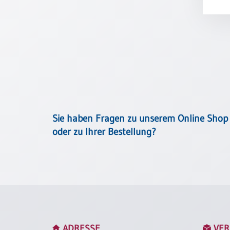
Meditation
/
Stille
Zeit
Lyrik
/
Gedichte
Psalmen
/
Bibel
Sie haben Fragen zu unserem Online Shop
/
oder zu Ihrer Bestellung?
Gebete
Ermutigung
/
Trost
Trauer
Geburt
/
ADRESSE
VER
Taufe