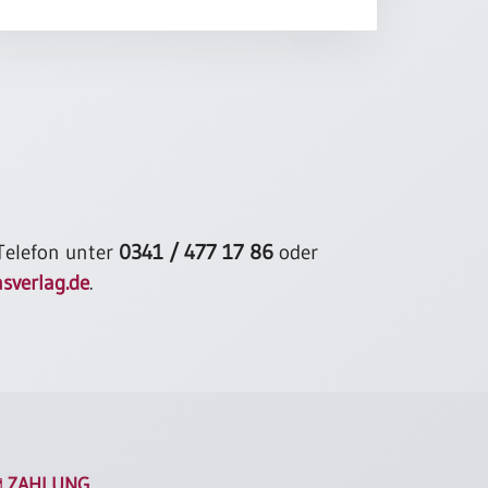
ßchen kleiner Aufmerksamkeiten
re es täglich mit Heiterkeit
ner guten, erquickenden Tasse Tee.
Elisabeth Goethe
 Telefon unter
0341 / 477 17 86
oder
sverlag.de
.
ZAHLUNG