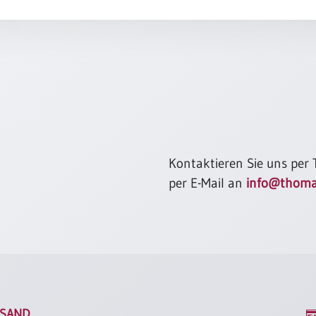
mit Sträu
und servie
und mit ei
Catharina 
Kontaktieren Sie uns per
per E-Mail an
info@thoma
SAND