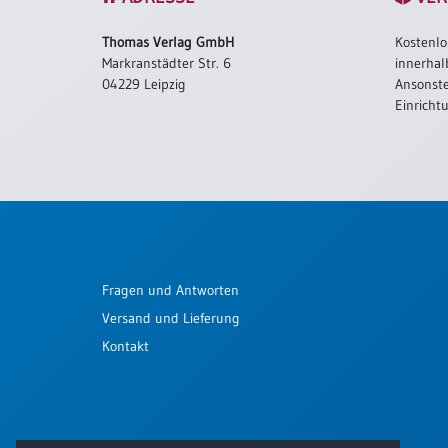
Schulanfang
Thomas Verlag GmbH
Kostenlo
/
Markranstädter Str. 6
innerhal
Kindergeburtstag
04229 Leipzig
Ansonste
Konfirmation
Einricht
/
Firmung
/
Erstkommunion
Liebe
/
(Jubel)Hochzeit
Fragen und Antworten
Einzug
Versand und Lieferung
Frühjahr
/
Kontakt
Ostern
Weihnachten
/
Jahreswechsel