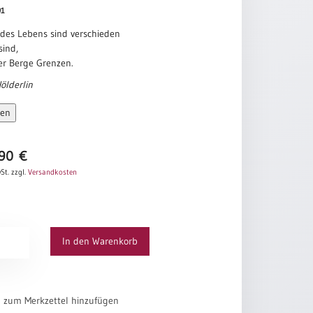
91
 des Lebens sind verschieden
sind,
er Berge Grenzen.
Hölderlin
sen
,90
€
St.
zzgl.
Versandkosten
In den Warenkorb
el zum Merkzettel hinzufügen