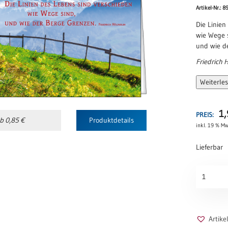
Artikel-Nr.: 8
Die Linien
wie Wege 
und wie d
Friedrich 
Weiterle
1
PREIS:
b 0,85 €
Produktdetails
inkl. 19 % Mw
Lieferbar
Linien
des
Lebens
Menge
Artik