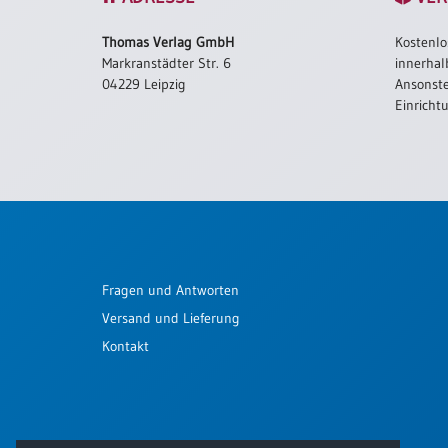
Schulanfang
Thomas Verlag GmbH
Kostenlo
/
Markranstädter Str. 6
innerhal
Kindergeburtstag
04229 Leipzig
Ansonste
Konfirmation
Einricht
/
Firmung
/
Erstkommunion
Liebe
/
(Jubel)Hochzeit
Fragen und Antworten
Einzug
Versand und Lieferung
Frühjahr
/
Kontakt
Ostern
Weihnachten
/
Jahreswechsel