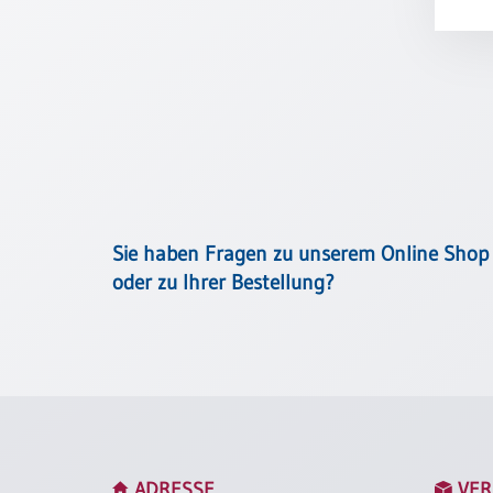
Meditation
/
Stille
Zeit
Lyrik
/
Gedichte
Psalmen
/
Bibel
Sie haben Fragen zu unserem Online Shop
/
oder zu Ihrer Bestellung?
Gebete
Ermutigung
/
Trost
Trauer
Geburt
/
ADRESSE
VER
Taufe