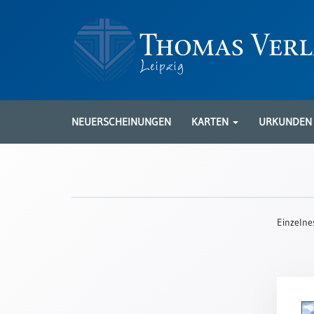
Neuerscheinungen
Karten
NEUERSCHEINUNGEN
KARTEN
URKUNDE
Kartenarten
Neuerscheinungen
Leipziger
Karten
Einzelne
Trauerkarten
/
Ewigkeitssonntag
Bibelkarten
Spruchkarten