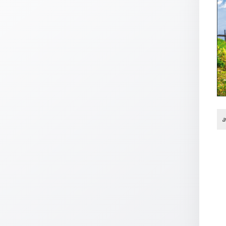
Thomaskarten
Grußkarten
Sortimente
Themen
&
Anlässe
Geburtstag
a
/
Wünsche
Segenswünsche
Lebensart
Dank
Freundschaft
/
Begleitung