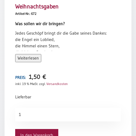
Weihnachtsgaben
Meditation
/
Artikel-Nr.: 672
Stille
Was sollen wir dir bringen?
Zeit
Jedes Geschöpf bringt dir die Gabe seines Dankes:
Lyrik
die Engel ein Loblied,
/
die Himmel einen Stern,
Gedichte
die Weisen Geschenke,
Psalmen
Weiterlesen
die Hirten ihre Bewunderung,
/
die Erde eine Heimat,
Bibel
wir Menschen, Maria, die Mutter.
/
1,50
€
PREIS:
Griechische Liturgie, 4. Jh.
Gebete
inkl. 19 % MwSt.
zzgl.
Versandkosten
Ermutigung
Lieferbar
/
Trost
Weihnachtsgaben
Trauer
Menge
Geburt
/
In den Warenkorb
Taufe