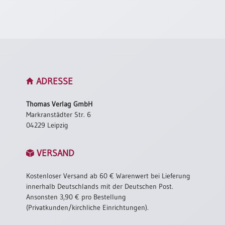
Neutral
Urkunden
Sortimente
Neuerscheinungen
ADRESSE
Themen
Thomas Verlag GmbH
&
Markranstädter Str. 6
Anlässe
04229 Leipzig
Taufe
VERSAND
/
Patenamt
Kostenloser Versand ab 60 € Warenwert bei Lieferung
Konfirmation
innerhalb Deutschlands mit der Deutschen Post.
/
Ansonsten 3,90 € pro Bestellung
Konfirmationsjubiläum
(Privatkunden/kirchliche Einrichtungen).
Trauung