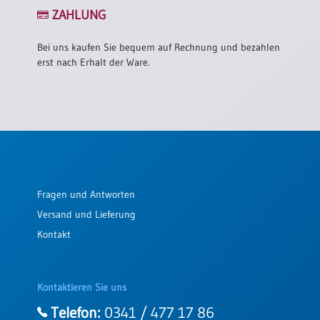
/
ZAHLUNG
Eheschliessung
/
Hochzeitsjubiläum
Bei uns kaufen Sie bequem auf Rechnung und bezahlen
erst nach Erhalt der Ware.
neutrale
Urkunden
Abendmahlszulassung
/
Kirchen(wieder)eintritt
PC-
Fragen und Antworten
Urkunden
Versand und Lieferung
Kontakt
Poster
Neuerscheinungen
Kontaktieren Sie uns
Einzelposter
A4
Telefon:
0341 / 477 17 86