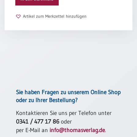
Schulanfang
/
Artikel zum Merkzettel hinzufügen
Kindergeburtstag
Konfirmation
/
Firmung
/
Erstkommunion
Liebe
/
(Jubel)Hochzeit
Einzug
Sie haben Fragen zu unserem Online Shop
Frühjahr
oder zu Ihrer Bestellung?
/
Ostern
Kontaktieren Sie uns per Telefon unter
0341 / 477 17 86
oder
Weihnachten
/
per E-Mail an
info@thomasverlag.de
.
Jahreswechsel