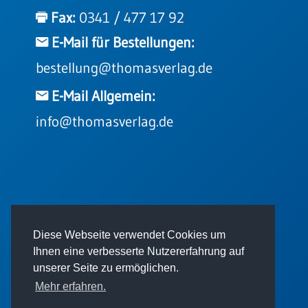
Einzelposter
Fax:
0341 / 477 17 92
A3
E-Mail für Bestellungen:
Sortimente
bestellung@thomasverlag.de
Hefte
E-Mail Allgemein:
info@thomasverlag.de
Jahreslosung
Restbestände
© 2026 - Thomas Verlag GmbH
Diese Webseite verwendet Cookies um
Restbestände
Ihnen eine verbesserte Nutzererfahrung auf
Bücher
unserer Seite zu ermöglichen.
Broschüren
Mehr erfahren.
Urkundenscheine
Impressum
AGB
Datenschutz