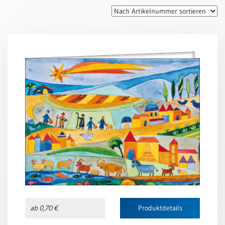
Thomaskarten
Grußkarten
Sortimente
Themen
&
Anlässe
Geburtstag
/
Wünsche
Segenswünsche
Lebensart
Dank
Freundschaft
ab 0,70 €
Produktdetails
/
Begleitung