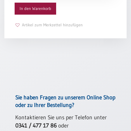
und haben’s nicht vollbracht.
Menge
In den Warenkorb
Schulanfang
Und kommen wir einst in die Anderwelt,
/
viel Dunkles wird sonnenklar,
Kindergeburtstag
denn alles wartet dort auf uns,
Artikel zum Merkzettel hinzufügen
was hier nicht möglich war.
Konfirmation
/
Michael Ende
Firmung
/
Erstkommunion
Liebe
/
(Jubel)Hochzeit
Einzug
Frühjahr
Sie haben Fragen zu unserem Online Shop
/
oder zu Ihrer Bestellung?
Ostern
Weihnachten
Kontaktieren Sie uns per Telefon unter
/
0341 / 477 17 86
oder
Jahreswechsel