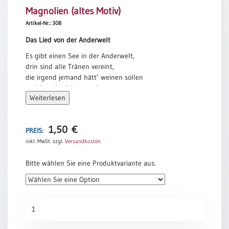
Magnolien (altes Motiv)
Meditation
/
Artikel-Nr.: 308
Stille
Das Lied von der Anderwelt
Zeit
Es gibt einen See in der Anderwelt,
Lyrik
drin sind alle Tränen vereint,
/
die irgend jemand hätt’ weinen sollen
Gedichte
und hat sie nicht geweint.
Psalmen
Weiterlesen
Es gibt ein Tal in der Anderwelt,
/
da gehn die Gelächter um,
Bibel
die irgend jemand hätt’ lachen sollen
/
1,50
€
PREIS:
und blieb statt dessen stumm.
Gebete
inkl. MwSt.
zzgl.
Versandkosten
Es gibt ein Haus in der Anderwelt,
Ermutigung
da wohnen wie Kinder beinand’
Bitte wählen Sie eine Produktvariante aus.
/
Gedanken, die wir hätten denken sollen
Trost
und waren’s nicht imstand.
Trauer
Und Blumen blühn in der Anderwelt,
Magnolien
Geburt
die sind aus der Liebe gemacht,
(altes
/
die wir uns hätten geben sollen
Motiv)
Taufe