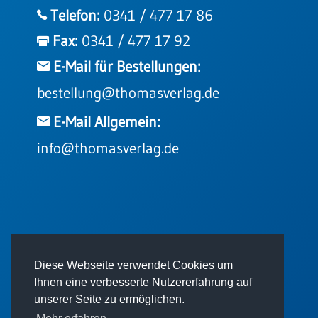
Einzelposter
Telefon:
0341 / 477 17 86
A3
Fax:
0341 / 477 17 92
Sortimente
E-Mail für Bestellungen:
bestellung@thomasverlag.de
Hefte
E-Mail Allgemein:
Jahreslosung
info@thomasverlag.de
Restbestände
Restbestände
© 2026 - Thomas Verlag GmbH
Diese Webseite verwendet Cookies um
Bücher
Ihnen eine verbesserte Nutzererfahrung auf
Broschüren
unserer Seite zu ermöglichen.
Urkundenscheine