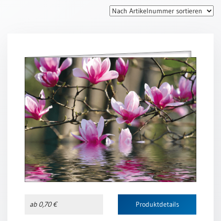
Thomaskarten
Grußkarten
Sortimente
Themen
&
Anlässe
Geburtstag
/
Wünsche
Segenswünsche
Lebensart
Dank
Freundschaft
ab 0,70 €
Produktdetails
/
Begleitung