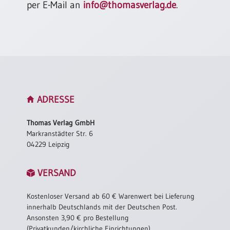
per E-Mail an
info@thomasverlag.de
.
Neutral
Urkunden
Sortimente
Neuerscheinungen
ADRESSE
Themen
&
Thomas Verlag GmbH
Anlässe
Markranstädter Str. 6
04229 Leipzig
Taufe
/
Patenamt
VERSAND
Konfirmation
/
Kostenloser Versand ab 60 € Warenwert bei Lieferung
Konfirmationsjubiläum
innerhalb Deutschlands mit der Deutschen Post.
Ansonsten 3,90 € pro Bestellung
Trauung
(Privatkunden/kirchliche Einrichtungen).