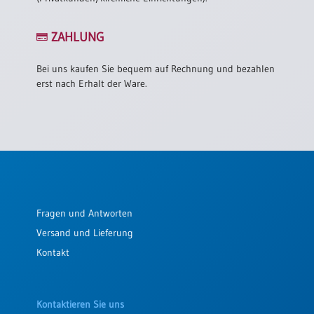
/
Eheschliessung
/
ZAHLUNG
Hochzeitsjubiläum
neutrale
Bei uns kaufen Sie bequem auf Rechnung und bezahlen
Urkunden
erst nach Erhalt der Ware.
Abendmahlszulassung
/
Kirchen(wieder)eintritt
PC-
Urkunden
Fragen und Antworten
Versand und Lieferung
Poster
Kontakt
Neuerscheinungen
Einzelposter
A4
Kontaktieren Sie uns