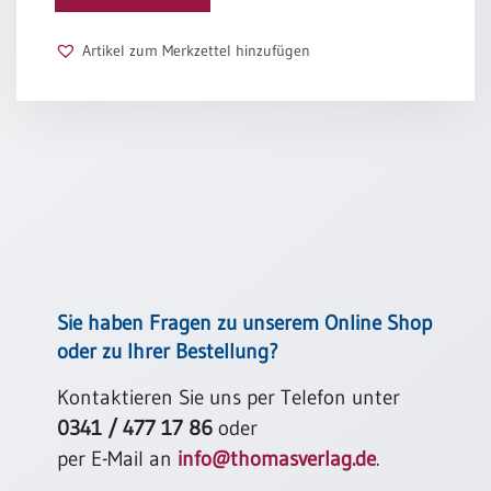
Bibel
Schulanfang
Menge
Artikel zum Merkzettel hinzufügen
/
Kindergeburtstag
Konfirmation
/
Firmung
/
Erstkommunion
Liebe
/
(Jubel)Hochzeit
Einzug
Sie haben Fragen zu unserem Online Shop
oder zu Ihrer Bestellung?
Frühjahr
/
Kontaktieren Sie uns per Telefon unter
Ostern
0341 / 477 17 86
oder
Weihnachten
per E-Mail an
info@thomasverlag.de
.
/
Jahreswechsel