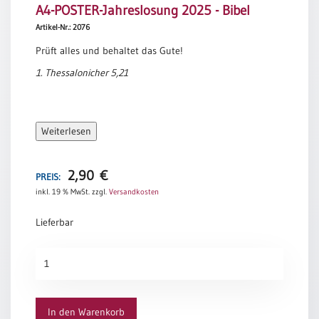
A4-POSTER-Jahreslosung 2025 - Bibel
Meditation
Artikel-Nr.: 2076
/
Stille
Prüft alles und behaltet das Gute!
Zeit
1. Thessalonicher 5,21
Lyrik
/
Gedichte
Weiterlesen
Psalmen
/
Bibel
2,90
€
PREIS:
/
Gebete
inkl. 19 % MwSt.
zzgl.
Versandkosten
Ermutigung
Lieferbar
/
Trost
A4-
Trauer
POSTER-
Jahreslosung
Geburt
2025
/
In den Warenkorb
-
Taufe