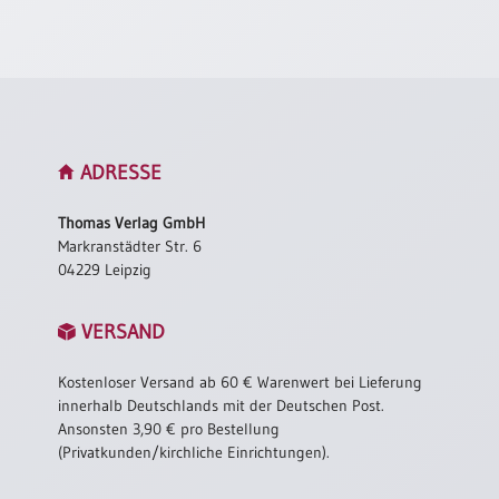
Neutral
Urkunden
Sortimente
Neuerscheinungen
ADRESSE
Thomas Verlag GmbH
Themen
Markranstädter Str. 6
&
Anlässe
04229 Leipzig
Taufe
VERSAND
/
Patenamt
Kostenloser Versand ab 60 € Warenwert bei Lieferung
Konfirmation
innerhalb Deutschlands mit der Deutschen Post.
/
Ansonsten 3,90 € pro Bestellung
Konfirmationsjubiläum
(Privatkunden/kirchliche Einrichtungen).
Trauung