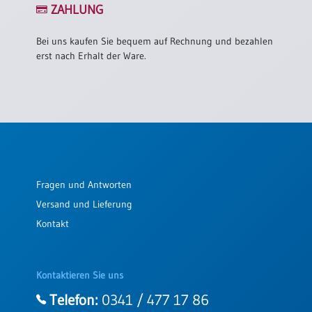
/
ZAHLUNG
Eheschliessung
/
Bei uns kaufen Sie bequem auf Rechnung und bezahlen
Hochzeitsjubiläum
erst nach Erhalt der Ware.
neutrale
Urkunden
Abendmahlszulassung
/
Kirchen(wieder)eintritt
PC-
Fragen und Antworten
Urkunden
Versand und Lieferung
Kontakt
Poster
Neuerscheinungen
Kontaktieren Sie uns
Einzelposter
Telefon:
0341 / 477 17 86
A4