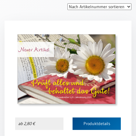
Thomaskarten
Grußkarten
Sortimente
Themen
Neuer Artikel
&
Anlässe
Geburtstag
/
Wünsche
Segenswünsche
Lebensart
Dank
Freundschaft
ab 2,80 €
Produktdetails
/
Begleitung