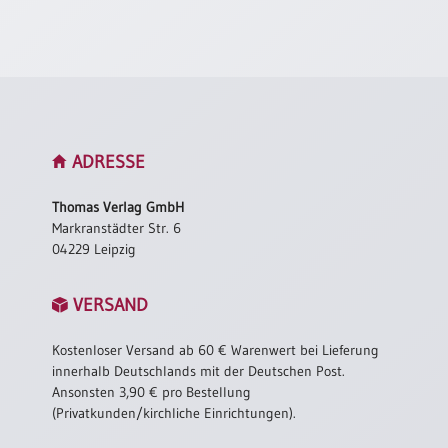
Neutral
Urkunden
Sortimente
Neuerscheinungen
ADRESSE
Themen
Thomas Verlag GmbH
&
Markranstädter Str. 6
Anlässe
04229 Leipzig
Taufe
VERSAND
/
Patenamt
Kostenloser Versand ab 60 € Warenwert bei Lieferung
Konfirmation
innerhalb Deutschlands mit der Deutschen Post.
/
Ansonsten 3,90 € pro Bestellung
Konfirmationsjubiläum
(Privatkunden/kirchliche Einrichtungen).
Trauung