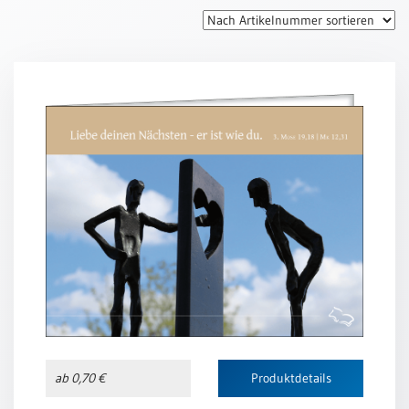
Thomaskarten
Grußkarten
Sortimente
Themen
&
Anlässe
Geburtstag
/
Wünsche
Segenswünsche
Lebensart
Dank
Freundschaft
ab 0,70 €
Produktdetails
/
Begleitung