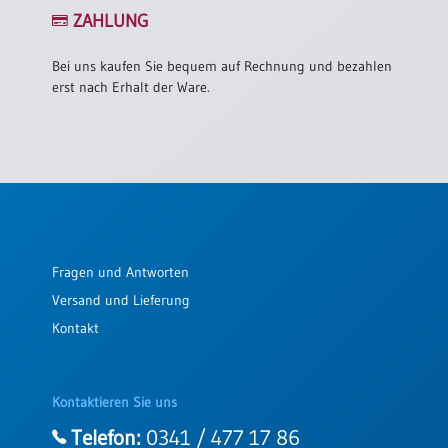
/
ZAHLUNG
Eheschliessung
/
Hochzeitsjubiläum
Bei uns kaufen Sie bequem auf Rechnung und bezahlen
erst nach Erhalt der Ware.
neutrale
Urkunden
Abendmahlszulassung
/
Kirchen(wieder)eintritt
PC-
Fragen und Antworten
Urkunden
Versand und Lieferung
Kontakt
Poster
Neuerscheinungen
Kontaktieren Sie uns
Einzelposter
A4
Telefon:
0341 / 477 17 86