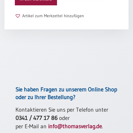
Schulanfang
/
Artikel zum Merkzettel hinzufügen
Kindergeburtstag
Konfirmation
/
Firmung
/
Erstkommunion
Liebe
/
(Jubel)Hochzeit
Einzug
Sie haben Fragen zu unserem Online Shop
Frühjahr
oder zu Ihrer Bestellung?
/
Ostern
Kontaktieren Sie uns per Telefon unter
0341 / 477 17 86
oder
Weihnachten
/
per E-Mail an
info@thomasverlag.de
.
Jahreswechsel