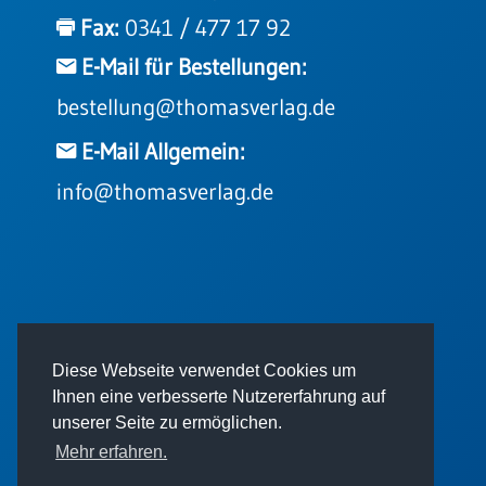
Einzelposter
Fax:
0341 / 477 17 92
A3
E-Mail für Bestellungen:
Sortimente
bestellung@thomasverlag.de
Hefte
E-Mail Allgemein:
info@thomasverlag.de
Jahreslosung
Restbestände
© 2026 - Thomas Verlag GmbH
Diese Webseite verwendet Cookies um
Restbestände
Ihnen eine verbesserte Nutzererfahrung auf
Bücher
unserer Seite zu ermöglichen.
Broschüren
Mehr erfahren.
Urkundenscheine
Impressum
AGB
Datenschutz