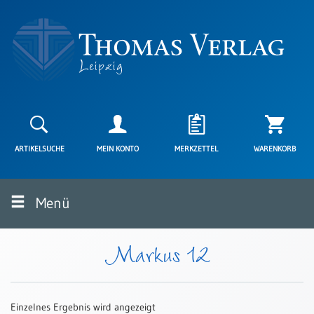
Neuerscheinungen
Karten
ARTIKELSUCHE
MEIN KONTO
MERKZETTEL
WARENKORB
Kartenarten
Neuerscheinungen
Menü
Leipziger
Karten
Trauerkarten
Markus 12
/
Ewigkeitssonntag
Bibelkarten
Einzelnes Ergebnis wird angezeigt
Spruchkarten