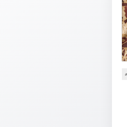
Thomaskarten
Grußkarten
Sortimente
Themen
&
Anlässe
Geburtstag
/
a
Wünsche
Segenswünsche
Lebensart
Dank
Freundschaft
/
Begleitung