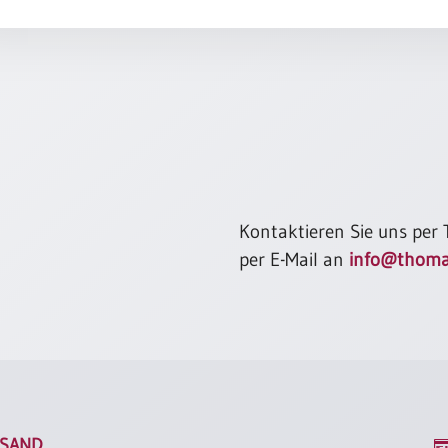
Manchmal 
meinen St
Und ich h
und zu pl
mache mic
Inge Mülle
Kontaktieren Sie uns per
per E-Mail an
info@thoma
SAND