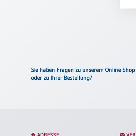
Meditation
/
Stille
Zeit
Lyrik
/
Gedichte
Psalmen
/
Bibel
Sie haben Fragen zu unserem Online Shop
/
oder zu Ihrer Bestellung?
Gebete
Ermutigung
/
Trost
Trauer
Geburt
/
ADRESSE
VER
Taufe