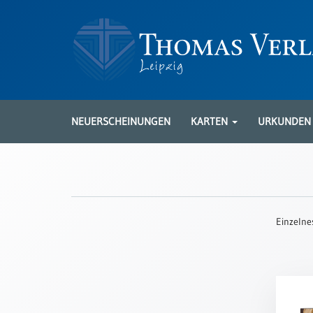
Neuerscheinungen
Karten
NEUERSCHEINUNGEN
KARTEN
URKUNDE
Kartenarten
Neuerscheinungen
Leipziger
Karten
Einzelne
Trauerkarten
/
Ewigkeitssonntag
Bibelkarten
Spruchkarten