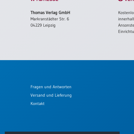
Schulanfang
Thomas Verlag GmbH
Kostenlo
/
Markranstädter Str. 6
innerhal
Kindergeburtstag
04229 Leipzig
Ansonste
Konfirmation
Einricht
/
Firmung
/
Erstkommunion
Liebe
/
(Jubel)Hochzeit
Fragen und Antworten
Einzug
Versand und Lieferung
Frühjahr
/
Kontakt
Ostern
Weihnachten
/
Jahreswechsel