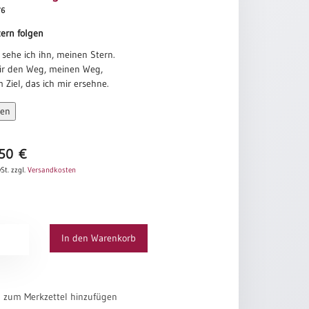
76
ern folgen
sehe ich ihn, meinen Stern.
mir den Weg, meinen Weg,
 Ziel, das ich mir ersehne.
taghell und klar im Licht
sen
erns.
old sehe ich,
u verschenken habe,
,50
€
t in meinen Händen
St.
zzgl.
Versandkosten
inem Herzen,
ttere Myrrhe des Schmerzes,
ehäuft auf meinen Schultern
ahre,
den leichten,
In den Warenkorb
nden Weihrauch
e,
rochenen Hoffnung,
cht, die mich nie
el zum Merkzettel hinzufügen
sst.