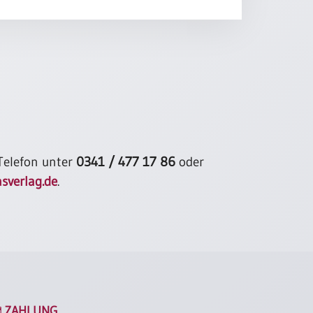
sehe ich ihn,
ern, meinen Weg.
öre auf zu denken
anen,
h auf und folge.
r
 Telefon unter
0341 / 477 17 86
oder
sverlag.de
.
ZAHLUNG