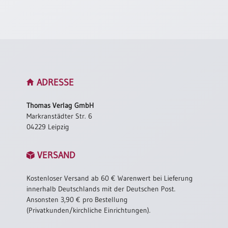
Neutral
Urkunden
Sortimente
Neuerscheinungen
ADRESSE
Themen
Thomas Verlag GmbH
&
Markranstädter Str. 6
Anlässe
04229 Leipzig
Taufe
VERSAND
/
Patenamt
Kostenloser Versand ab 60 € Warenwert bei Lieferung
Konfirmation
innerhalb Deutschlands mit der Deutschen Post.
/
Ansonsten 3,90 € pro Bestellung
Konfirmationsjubiläum
(Privatkunden/kirchliche Einrichtungen).
Trauung