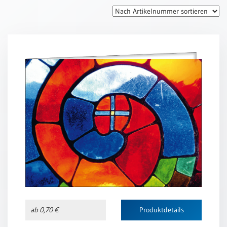
Thomaskarten
Grußkarten
Sortimente
Themen
&
Anlässe
Geburtstag
/
Wünsche
Segenswünsche
Lebensart
Dank
Freundschaft
ab 0,70 €
Produktdetails
/
Begleitung