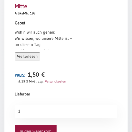
Mitte
Meditation
/
Artikel-Nr.: 193
Stille
Gebet
Zeit
Wohin wir auch gehen:
Lyrik
Wir wissen, wo unsere Mitte ist –
/
an diesem Tag
Gedichte
und in unserem Leben.
Psalmen
Weiterlesen
Gott segne uns
/
und leite unsere Schritte und Gedanken.
Bibel
Amen.
/
1,50
€
PREIS:
Gebete
inkl. 19 % MwSt.
zzgl.
Versandkosten
Ermutigung
Lieferbar
/
Trost
Mitte
Trauer
Menge
Geburt
/
In den Warenkorb
Taufe