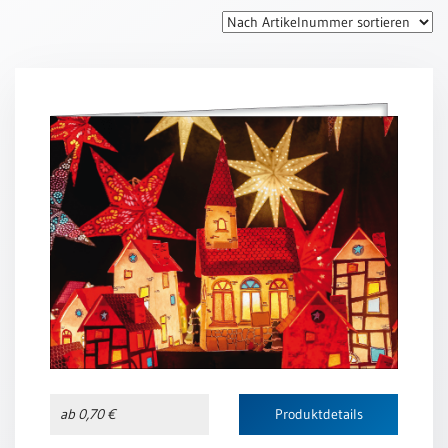
Thomaskarten
Grußkarten
Sortimente
Themen
&
Anlässe
Geburtstag
/
Wünsche
Segenswünsche
Lebensart
Dank
Freundschaft
ab 0,70 €
Produktdetails
/
Begleitung