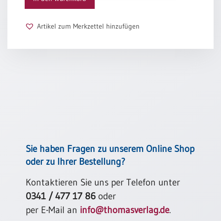
Schulanfang
/
Artikel zum Merkzettel hinzufügen
Kindergeburtstag
Konfirmation
/
Firmung
/
Erstkommunion
Liebe
/
(Jubel)Hochzeit
Einzug
Sie haben Fragen zu unserem Online Shop
Frühjahr
oder zu Ihrer Bestellung?
/
Ostern
Kontaktieren Sie uns per Telefon unter
0341 / 477 17 86
oder
Weihnachten
/
per E-Mail an
info@thomasverlag.de
.
Jahreswechsel