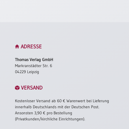
Neutral
Urkunden
Sortimente
Neuerscheinungen
ADRESSE
Themen
Thomas Verlag GmbH
&
Markranstädter Str. 6
Anlässe
04229 Leipzig
Taufe
VERSAND
/
Patenamt
Kostenloser Versand ab 60 € Warenwert bei Lieferung
Konfirmation
innerhalb Deutschlands mit der Deutschen Post.
/
Ansonsten 3,90 € pro Bestellung
Konfirmationsjubiläum
(Privatkunden/kirchliche Einrichtungen).
Trauung