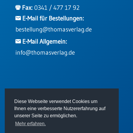
Einzelposter
Fax:
0341 / 477 17 92
A3
E-Mail für Bestellungen:
Sortimente
bestellung@thomasverlag.de
Hefte
E-Mail Allgemein:
info@thomasverlag.de
Jahreslosung
Restbestände
© 2026 - Thomas Verlag GmbH
Diese Webseite verwendet Cookies um
Restbestände
Ihnen eine verbesserte Nutzererfahrung auf
Bücher
unserer Seite zu ermöglichen.
Broschüren
Mehr erfahren.
Urkundenscheine
Impressum
AGB
Datenschutz