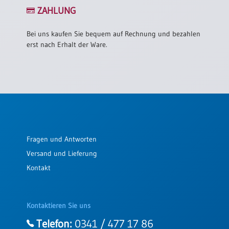
/
ZAHLUNG
Eheschliessung
/
Hochzeitsjubiläum
Bei uns kaufen Sie bequem auf Rechnung und bezahlen
erst nach Erhalt der Ware.
neutrale
Urkunden
Abendmahlszulassung
/
Kirchen(wieder)eintritt
PC-
Fragen und Antworten
Urkunden
Versand und Lieferung
Kontakt
Poster
Neuerscheinungen
Kontaktieren Sie uns
Einzelposter
A4
Telefon:
0341 / 477 17 86