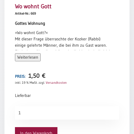
Wo wohnt Gott
Meditation
/
Artikel-Nr.: 669
Stille
Gottes Wohnung
Zeit
»Wo wohnt Gott?«
Lyrik
Mit dieser Frage überraschte der Kozker (Rabbi)
/
einige gelehrte Männer, die bei ihm zu Gast waren.
Gedichte
Sie lachten über ihn: »Wie redet Ihr! Ist doch die Welt
Psalmen
Weiterlesen
seiner Herrlichkeit voll!«
/
Er aber beantwortete die eigene Frage:
Bibel
»Gott wohnt, wo man ihn einlässt.«
/
1,50
€
PREIS:
Martin Buber
Gebete
inkl. 19 % MwSt.
zzgl.
Versandkosten
Ermutigung
Lieferbar
/
Trost
Wo
Trauer
wohnt
Geburt
Gott
/
Menge
In den Warenkorb
Taufe