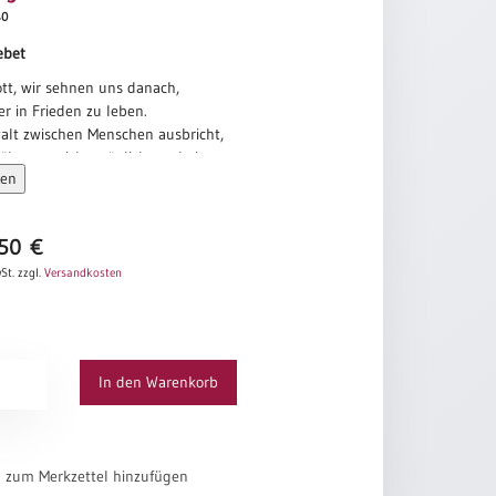
40
ebet
tt, wir sehnen uns danach,
r in Frieden zu leben.
lt zwischen Menschen ausbricht,
öhnung nicht möglich erscheint,
sen
, der uns Hoffnung auf Frieden schenkt.
 zum Werkzeug deines Friedens.
fürsorglich miteinander umgehen
,50
€
 die Wunden, die Hass und Gewalt
d Seele hinterlassen.
St.
zzgl.
Versandkosten
ebet
In den Warenkorb
el zum Merkzettel hinzufügen