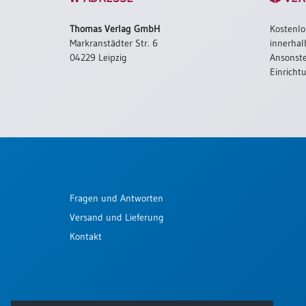
Schulanfang
Thomas Verlag GmbH
Kostenlo
/
Markranstädter Str. 6
innerhal
Kindergeburtstag
04229 Leipzig
Ansonste
Konfirmation
Einricht
/
Firmung
/
Erstkommunion
Liebe
/
(Jubel)Hochzeit
Fragen und Antworten
Einzug
Versand und Lieferung
Frühjahr
/
Kontakt
Ostern
Weihnachten
/
Jahreswechsel