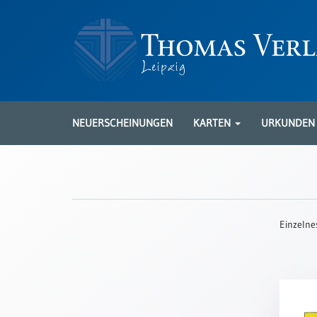
Neuerscheinungen
Karten
NEUERSCHEINUNGEN
KARTEN
URKUNDE
Kartenarten
Neuerscheinungen
Leipziger
Karten
Einzelne
Trauerkarten
/
Ewigkeitssonntag
Bibelkarten
Spruchkarten