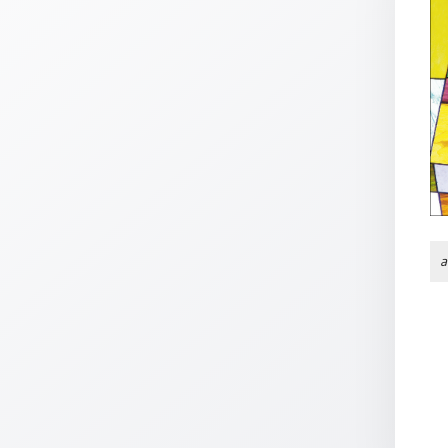
Thomaskarten
Grußkarten
Sortimente
Themen
&
Anlässe
Geburtstag
/
a
Wünsche
Segenswünsche
Lebensart
Dank
Freundschaft
/
Begleitung