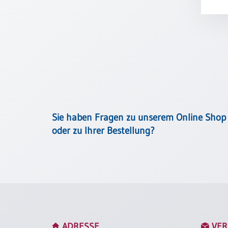
Meditation
/
Stille
Zeit
Lyrik
/
Gedichte
Psalmen
/
Bibel
Sie haben Fragen zu unserem Online Shop
/
oder zu Ihrer Bestellung?
Gebete
Ermutigung
/
Trost
Trauer
Geburt
/
ADRESSE
VER
Taufe