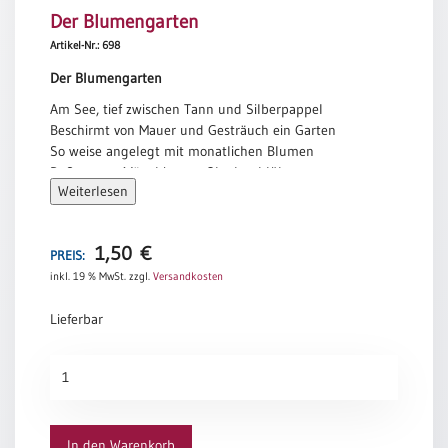
Der Blumengarten
Meditation
/
Artikel-Nr.: 698
Stille
Der Blumengarten
Zeit
Am See, tief zwischen Tann und Silberpappel
Lyrik
Beschirmt von Mauer und Gesträuch ein Garten
/
So weise angelegt mit monatlichen Blumen
Gedichte
Daß er vom März bis zum Oktober blüht.
Psalmen
Weiterlesen
Hier, in der Früh, nicht allzu häufig, sitz ich
/
Und wünsche mir, auch ich mög allezeit
Bibel
In den verschiedenen Wettern, guten, schlechten
/
1,50
€
Dies oder jenes Angenehme zeigen.
PREIS:
Gebete
inkl. 19 % MwSt.
zzgl.
Versandkosten
Bertolt Brecht
Ermutigung
Lieferbar
/
Trost
Der
Trauer
Blumengarten
Geburt
Menge
/
In den Warenkorb
Taufe