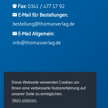
Einzelposter
Fax:
0341 / 477 17 92
A3
E-Mail für Bestellungen:
Sortimente
bestellung@thomasverlag.de
Hefte
E-Mail Allgemein:
info@thomasverlag.de
Jahreslosung
Restbestände
© 2026 - Thomas Verlag GmbH
Diese Webseite verwendet Cookies um
Restbestände
Ihnen eine verbesserte Nutzererfahrung auf
Bücher
unserer Seite zu ermöglichen.
Broschüren
Mehr erfahren.
Urkundenscheine
Impressum
AGB
Datenschutz