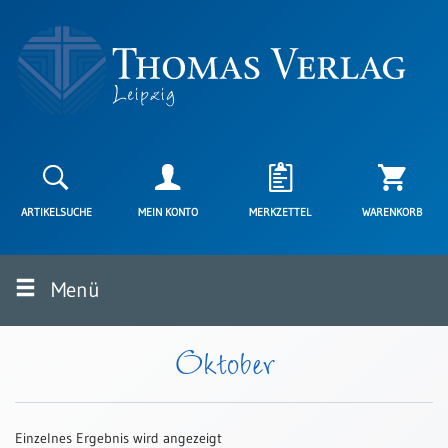
Neuerscheinungen
Karten
ARTIKELSUCHE
MEIN KONTO
MERKZETTEL
WARENKORB
Kartenarten
Neuerscheinungen
Menü
Leipziger
Karten
Trauerkarten
Oktober
/
Ewigkeitssonntag
Bibelkarten
Einzelnes Ergebnis wird angezeigt
Spruchkarten