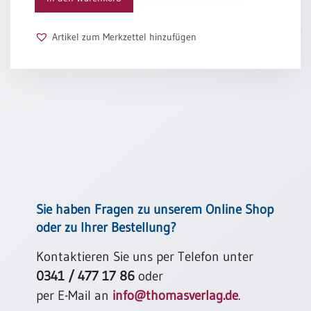
Schulanfang
/
Artikel zum Merkzettel hinzufügen
Kindergeburtstag
Konfirmation
/
Firmung
/
Erstkommunion
Liebe
/
(Jubel)Hochzeit
Einzug
Sie haben Fragen zu unserem Online Shop
Frühjahr
oder zu Ihrer Bestellung?
/
Ostern
Kontaktieren Sie uns per Telefon unter
0341 / 477 17 86
oder
Weihnachten
/
per E-Mail an
info@thomasverlag.de
.
Jahreswechsel