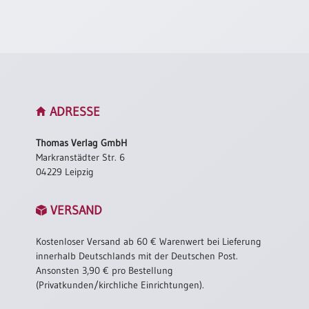
Neutral
Urkunden
Sortimente
Neuerscheinungen
ADRESSE
Themen
Thomas Verlag GmbH
&
Markranstädter Str. 6
Anlässe
04229 Leipzig
Taufe
VERSAND
/
Patenamt
Kostenloser Versand ab 60 € Warenwert bei Lieferung
Konfirmation
innerhalb Deutschlands mit der Deutschen Post.
/
Ansonsten 3,90 € pro Bestellung
Konfirmationsjubiläum
(Privatkunden/kirchliche Einrichtungen).
Trauung