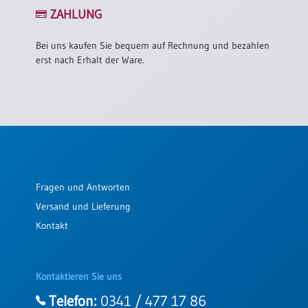
/
ZAHLUNG
Eheschliessung
/
Hochzeitsjubiläum
Bei uns kaufen Sie bequem auf Rechnung und bezahlen
erst nach Erhalt der Ware.
neutrale
Urkunden
Abendmahlszulassung
/
Kirchen(wieder)eintritt
PC-
Fragen und Antworten
Urkunden
Versand und Lieferung
Kontakt
Poster
Neuerscheinungen
Kontaktieren Sie uns
Einzelposter
A4
Telefon:
0341 / 477 17 86