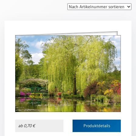
Thomaskarten
Grußkarten
Sortimente
Themen
&
Anlässe
Geburtstag
/
Wünsche
Segenswünsche
Lebensart
Dank
Freundschaft
ab 0,70 €
Produktdetails
/
Begleitung