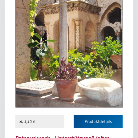
ein solches Gedenken wohl der vornehmste Dienst, den
ein Pate übernehmen kann.
Gebet für ein Patenkind
Herr, ich denke an die Taufe meines Patenkindes
und an meine eigene Taufe.
Ich danke dir für dieses Zeichen der Liebe.
Es hat mich mit dir und meinem Patenkind näher
verbunden.
Ich bitte dich, behüte mein Patenkind in den Gefahren
des Lebens.
Umgib es mit deiner und unserer Liebe.
Lass es aufwachsen in Geborgenheit, Frieden und
Freiheit,
damit es seine Gaben entfalten kann.
Öffne mir einen Zugang zu seinem Herzen
und führe uns alle zu einem festeren Glauben an dich.
Amen.
ab 1,10 €
Produktdetails