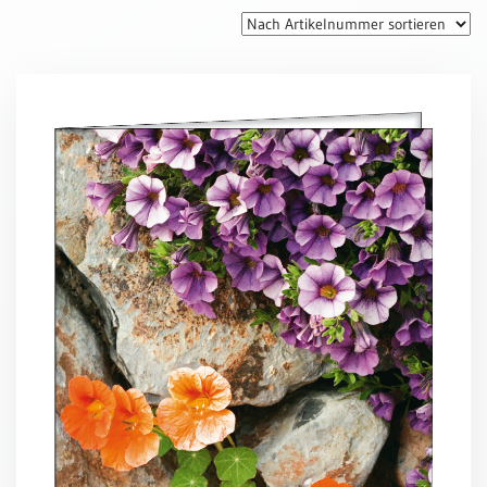
Thomaskarten
Grußkarten
Sortimente
Themen
&
Anlässe
Geburtstag
/
Wünsche
Segenswünsche
Lebensart
Dank
Freundschaft
/
Begleitung