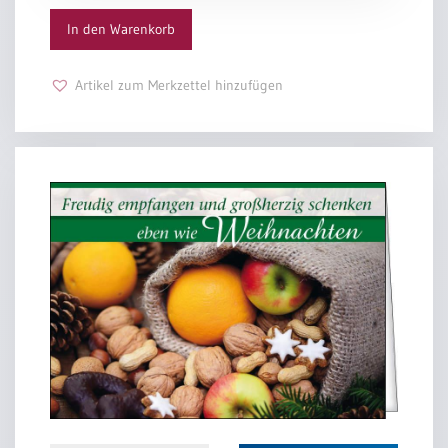
Motiv)
Denken Sie alljährlich an den Tauftag mit einem Besuch
In den Warenkorb
Menge
oder Kartengruß.
Gemeinsam mit den Eltern können Sie später auswählen,
welches Kindergebetbuch
Artikel zum Merkzettel hinzufügen
oder welche Bibelausgabe Sie altersgerecht dem
Patenkind schenken wollen. Mehr
und mehr wird heute in einer nichtchristlichen Umwelt
Ihr eigenes biblisches Wissen
und Ihre ureigene christliche Erfahrung gefragt sein.
Wenn der heranwachsende
Täufling Sie daraufhin anspricht, sollten Sie nicht
ausweichen, sondern sich glücklich
schätzen, dass er Sie ins Vertrauen zieht. Mögen Ihnen
die eigenen Worte auch
unvollkommen und hilflos erscheinen, sind sie doch
unersetzbar. So geben Sie als Pate
Zeugnis davon, was Ihnen der Glaube bedeutet und was
Sie – bei allen Schwierigkeiten
mit der Kirche – in der christlichen Gemeinschaft hält.
Manchmal mögen Ihnen die Hände gebunden sein und
Sie können nur aus einer