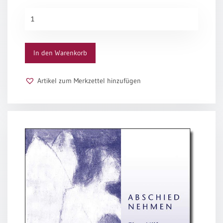
(Psalm/Gebet/Bibelwort/Liedtext), Abschiedsritual mit
Einzelposter
Abschied
Sterbesegen, Hilfen im Falle eines Todes, Für die
A3
nehmen
Hinterbliebenen, Vor dem eigenen Sterben. Autoren:
Menge
Sortimente
Andrea Enge (System. Beraterin, ehrenamtl. Hospizarbeit,
Rechtsanwältin); Paul Gerlach Theologe im Thomas
In den Warenkorb
Verlag); Gottfried Hänisch (Ev. Diakon, Beratungsdienste,
Hefte
Autor zahlreicher Publikationen)
Artikel zum Merkzettel hinzufügen
Jahreslosung
Restbestände
Restbestände
Bücher
Broschüren
Urkundenscheine