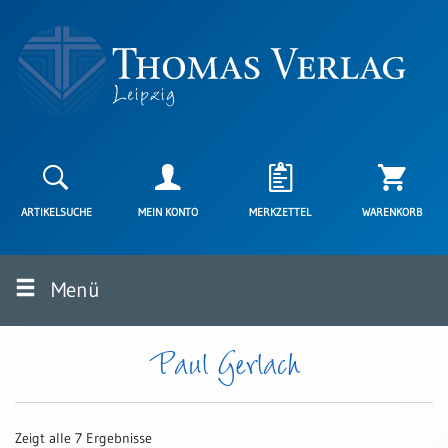
Neuerscheinungen
Karten
ARTIKELSUCHE
MEIN KONTO
MERKZETTEL
WARENKORB
Kartenarten
Neuerscheinungen
Menü
Leipziger
Karten
Trauerkarten
Paul Gerlach
/
Ewigkeitssonntag
Bibelkarten
Zeigt alle 7 Ergebnisse
Spruchkarten