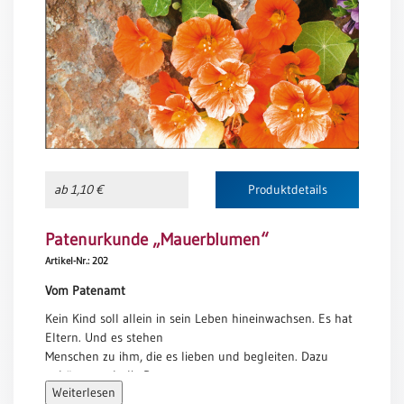
Meditation
/
Stille
Zeit
Lyrik
/
Gedichte
Psalmen
/
ab 1,10 €
Produktdetails
Bibel
/
Patenurkunde „Mauerblumen“
Gebete
Artikel-Nr.: 202
Ermutigung
/
Vom Patenamt
Trost
Kein Kind soll allein in sein Leben hineinwachsen. Es hat
Trauer
Eltern. Und es stehen
Menschen zu ihm, die es lieben und begleiten. Dazu
Geburt
gehören auch die Paten.
/
Weiterlesen
Pate zu werden, „pater spiritualis“, bedeutet dem
Taufe