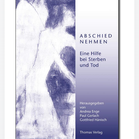
den Kindern zeigen, was es
Neutral
heißt, zu glauben und in der Kirche eine geistige Heimat
zu finden.
Manchmal sind uns die Hände gebunden. Auch wenn ich
Urkunden
als Pate nicht in ständiger
Nähe zu meinem Patenkind bin, kann ich es in Gedanken
Sortimente
begleiten.
Neuerscheinungen
Vergessen wir dabei nicht das Gebet. Von jedem Ort der
Welt aus kann ich Gottes
Segen erbitten.
Themen
&
Bettine Reichelt / Paul Gerlach
Anlässe
Gebet für ein Patenkind
Herr, ich denke an die Taufe meines Patenkindes
Taufe
und an meine eigene Taufe.
/
Ich danke dir für dieses Zeichen der Liebe.
Patenamt
Es hat mich mit dir und meinem Patenkind näher
Konfirmation
verbunden.
/
Ich bitte dich, behüte mein Patenkind in den Gefahren
Konfirmationsjubiläum
des Lebens.
Umgib es mit deiner und unserer Liebe.
Trauung
Lass es aufwachsen in Geborgenheit, Frieden und