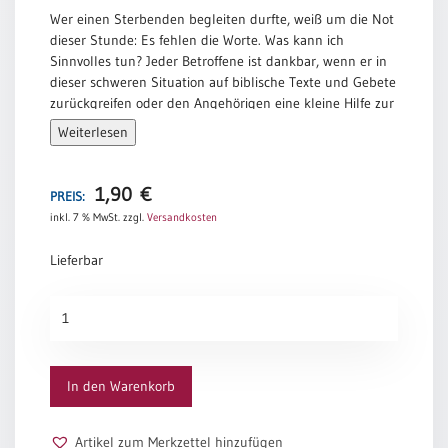
Wer einen Sterbenden begleiten durfte, weiß um die Not
dieser Stunde: Es fehlen die Worte. Was kann ich
Sinnvolles tun? Jeder Betroffene ist dankbar, wenn er in
dieser schweren Situation auf biblische Texte und Gebete
zurückgreifen oder den Angehörigen eine kleine Hilfe zur
Hand geben kann.
Weiterlesen
Abschied nehmen- diese geistliche Handreichung will
helfen, der Stunde des Todes gewachsen zu sein. Dieses
Heft hat im Gesangbuch Platz, kann im Krankenhaus
1,90
€
PREIS:
oder in der Kirche ausliegen. Das Format wurde so
inkl. 7 % MwSt.
zzgl.
Versandkosten
gewählt, daß es in einem Brief verschickt werden kann.
Inhalt: Sterbende begleiten, Sterbezimmer,
Lieferbar
Grundgebete, Gebetsrufe, 7 Gebetseinheiten
(Psalm/Gebet/Bibelwort/Liedtext), Abschiedsritual mit
Abschied
Sterbesegen, Hilfen im Falle eines Todes, Für die
nehmen
Hinterbliebenen, Vor dem eigenen Sterben. Autoren:
Menge
Andrea Enge (System. Beraterin, ehrenamtl. Hospizarbeit,
Rechtsanwältin); Paul Gerlach Theologe im Thomas
In den Warenkorb
Verlag); Gottfried Hänisch (Ev. Diakon, Beratungsdienste,
Autor zahlreicher Publikationen)
Artikel zum Merkzettel hinzufügen