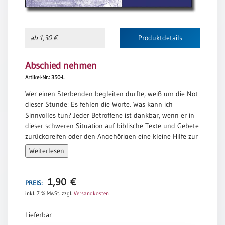
/
Freiheit,
Eheschliessung
damit es seine Gaben entfalten kann.
/
Öffne mir einen Zugang zu seinem Herzen
Hochzeitsjubiläum
ab 1,30 €
Produktdetails
und führe uns alle zu einem festeren Glauben an dich.
neutrale
Amen.
Urkunden
Abschied nehmen
Abendmahlszulassung
Artikel-Nr.: 350-L
/
Wer einen Sterbenden begleiten durfte, weiß um die Not
Kirchen(wieder)eintritt
dieser Stunde: Es fehlen die Worte. Was kann ich
Sinnvolles tun? Jeder Betroffene ist dankbar, wenn er in
dieser schweren Situation auf biblische Texte und Gebete
PC-
zurückgreifen oder den Angehörigen eine kleine Hilfe zur
Urkunden
Hand geben kann.
Weiterlesen
Abschied nehmen- diese geistliche Handreichung will
helfen, der Stunde des Todes gewachsen zu sein. Dieses
Poster
Heft hat im Gesangbuch Platz, kann im Krankenhaus
1,90
€
PREIS:
oder in der Kirche ausliegen. Das Format wurde so
Neuerscheinungen
inkl. 7 % MwSt.
zzgl.
Versandkosten
gewählt, daß es in einem Brief verschickt werden kann.
Einzelposter
Inhalt: Sterbende begleiten, Sterbezimmer,
Lieferbar
A4
Grundgebete, Gebetsrufe, 7 Gebetseinheiten