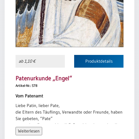
ab 1,10 €
Produktdetails
Patenurkunde „Engel“
Artikel-Nr.: 578
Vom Patenamt
Liebe Patin, lieber Pate,
die Eltern des Täuflings, Verwandte oder Freunde, haben
Sie gebeten, “Pate”
zu werden: “pater spiritualis”. Dem Wortsinn nach sollen
Weiterlesen
Sie dem Täufling ein “geistlicher
Vater” bzw. eine “geistliche Mutter” sein. Bei der Taufe in