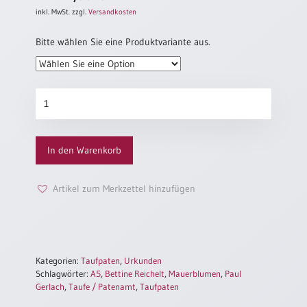
inkl. MwSt.
zzgl.
Versandkosten
Bitte wählen Sie eine Produktvariante aus.
Patenurkunde
„Mauerblumen“
Menge
In den Warenkorb
Artikel zum Merkzettel hinzufügen
Kategorien:
Taufpaten
,
Urkunden
Schlagwörter:
A5
,
Bettine Reichelt
,
Mauerblumen
,
Paul
Gerlach
,
Taufe / Patenamt
,
Taufpaten