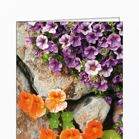
Thomaskarten
Grußkarten
Sortimente
Themen
&
Anlässe
Geburtstag
/
Wünsche
Segenswünsche
Lebensart
Dank
Freundschaft
/
Begleitung