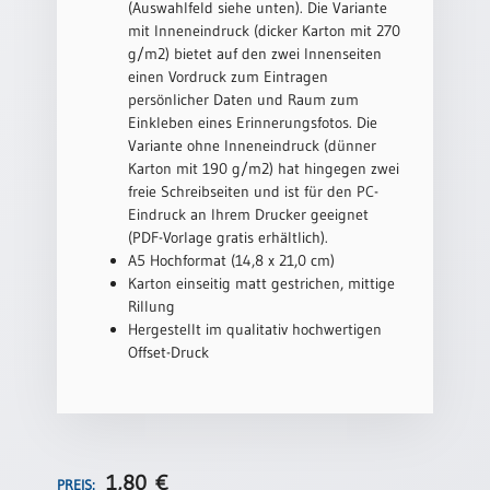
(Auswahlfeld siehe unten). Die Variante
Einzelposter
mit Inneneindruck (dicker Karton mit 270
A3
g/m2) bietet auf den zwei Innenseiten
Sortimente
einen Vordruck zum Eintragen
persönlicher Daten und Raum zum
Einkleben eines Erinnerungsfotos. Die
Hefte
Variante ohne Inneneindruck (dünner
Karton mit 190 g/m2) hat hingegen zwei
freie Schreibseiten und ist für den PC-
Eindruck an Ihrem Drucker geeignet
Jahreslosung
(PDF-Vorlage gratis erhältlich).
A5 Hochformat (14,8 x 21,0 cm)
Karton einseitig matt gestrichen, mittige
Restbestände
Rillung
Hergestellt im qualitativ hochwertigen
Offset-Druck
Restbestände
Bücher
Broschüren
1,80
€
Urkundenscheine
PREIS: