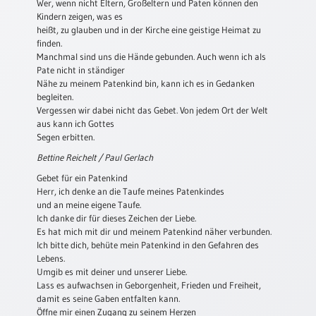
Wer, wenn nicht Eltern, Großeltern und Paten können den
Neutral
Kindern zeigen, was es
heißt, zu glauben und in der Kirche eine geistige Heimat zu
finden.
Urkunden
Manchmal sind uns die Hände gebunden. Auch wenn ich als
Pate nicht in ständiger
Sortimente
Nähe zu meinem Patenkind bin, kann ich es in Gedanken
begleiten.
Neuerscheinungen
Vergessen wir dabei nicht das Gebet. Von jedem Ort der Welt
aus kann ich Gottes
Segen erbitten.
Themen
&
Bettine Reichelt / Paul Gerlach
Anlässe
Gebet für ein Patenkind
Herr, ich denke an die Taufe meines Patenkindes
Taufe
und an meine eigene Taufe.
/
Ich danke dir für dieses Zeichen der Liebe.
Patenamt
Es hat mich mit dir und meinem Patenkind näher verbunden.
Ich bitte dich, behüte mein Patenkind in den Gefahren des
Konfirmation
Lebens.
/
Umgib es mit deiner und unserer Liebe.
Konfirmationsjubiläum
Lass es aufwachsen in Geborgenheit, Frieden und Freiheit,
damit es seine Gaben entfalten kann.
Trauung
Öffne mir einen Zugang zu seinem Herzen