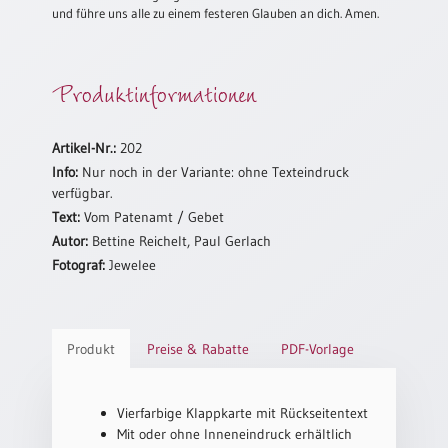
/
und führe uns alle zu einem festeren Glauben an dich. Amen.
Eheschliessung
/
Hochzeitsjubiläum
Produktinformationen
neutrale
Urkunden
Abendmahlszulassung
Artikel-Nr.:
202
/
Info:
Nur noch in der Variante: ohne Texteindruck
Kirchen(wieder)eintritt
verfügbar.
Text:
Vom Patenamt / Gebet
Autor:
Bettine Reichelt, Paul Gerlach
PC-
Fotograf:
Jewelee
Urkunden
Poster
Produkt
Preise & Rabatte
PDF-Vorlage
Neuerscheinungen
Einzelposter
Vierfarbige Klappkarte mit Rückseitentext
A4
Mit oder ohne Inneneindruck erhältlich