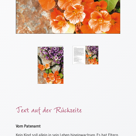
Meditation
/
Stille
Zeit
Lyrik
/
Gedichte
Psalmen
/
Bibel
/
Gebete
Ermutigung
/
Trost
Text auf der Rückseite
Trauer
Geburt
Vom Patenamt
/
Kein Kind soll allein in sein Leben hineinwachsen. Es hat Eltern.
Taufe