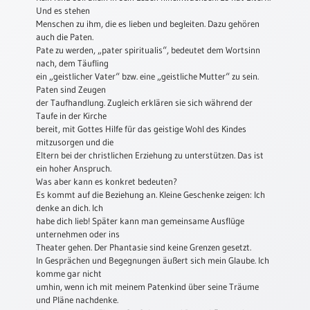
Und es stehen
Schulanfang
Menschen zu ihm, die es lieben und begleiten. Dazu gehören
/
auch die Paten.
Kindergeburtstag
Pate zu werden, „pater spiritualis“, bedeutet dem Wortsinn
nach, dem Täufling
Konfirmation
ein „geistlicher Vater“ bzw. eine „geistliche Mutter“ zu sein.
/
Paten sind Zeugen
Firmung
der Taufhandlung. Zugleich erklären sie sich während der
/
Taufe in der Kirche
Erstkommunion
bereit, mit Gottes Hilfe für das geistige Wohl des Kindes
mitzusorgen und die
Liebe
Eltern bei der christlichen Erziehung zu unterstützen. Das ist
/
ein hoher Anspruch.
(Jubel)Hochzeit
Was aber kann es konkret bedeuten?
Es kommt auf die Beziehung an. Kleine Geschenke zeigen: Ich
Einzug
denke an dich. Ich
habe dich lieb! Später kann man gemeinsame Ausflüge
Frühjahr
unternehmen oder ins
/
Theater gehen. Der Phantasie sind keine Grenzen gesetzt.
Ostern
In Gesprächen und Begegnungen äußert sich mein Glaube. Ich
Weihnachten
komme gar nicht
umhin, wenn ich mit meinem Patenkind über seine Träume
/
und Pläne nachdenke.
Jahreswechsel