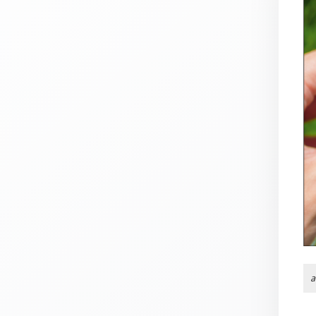
Thomaskarten
Grußkarten
Sortimente
Themen
&
Anlässe
Geburtstag
/
Wünsche
Segenswünsche
Lebensart
Dank
Freundschaft
a
/
Begleitung