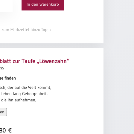
unde
henfreundlichkeit:
In den Warenkorb
n“
e Liebe fest.
ert
el zum Merkzettel hinzufügen
latt zur Taufe „Löwenzahn“
295
se finden
sch, der auf die Welt kommt,
n Leben lang Geborgenheit,
 die ihn aufnehmen,
 er Wärme findet und Halt.
sen
 wir uns zu Hause?
rme finden und Verständnis,
uen zueinander herrscht,
,80
€
teinander leben kann.