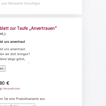
el zum Merkzettel hinzufügen
latt zur Taufe „Anvertrauen“
0265_1
ist uns anvertraut
ist uns anvertraut.
en wir dich bringen?
eine Wege gehst,
der wirst du singen?
sen
rte wirst du sagen
lches Ziel dich wagen?
Krieg zerreißt die Welt,
,80
€
kt den andern nieder.
gl.
Versandkosten
len Macht und Geld,
und gesunde Glieder.
en Sie eine Produktvariante aus.
eiheit, das sind Gaben,