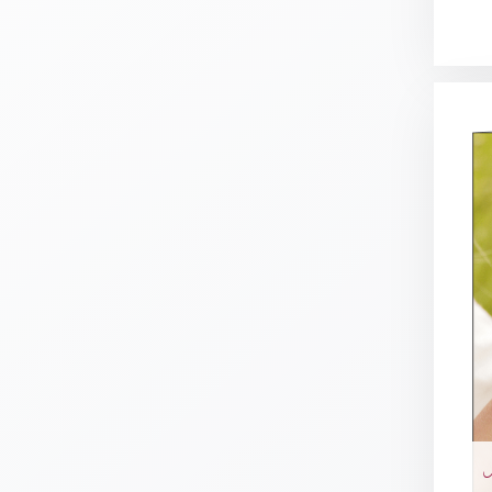
Meditation
/
Stille
Zeit
Lyrik
/
Gedichte
Psalmen
/
Bibel
/
Gebete
Ermutigung
/
Trost
Trauer
Geburt
/
Taufe