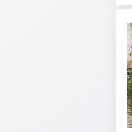
Einzelposter
A3
Sortimente
Hefte
Jahreslosung
Restbestände
Restbestände
Bücher
Broschüren
Urkundenscheine