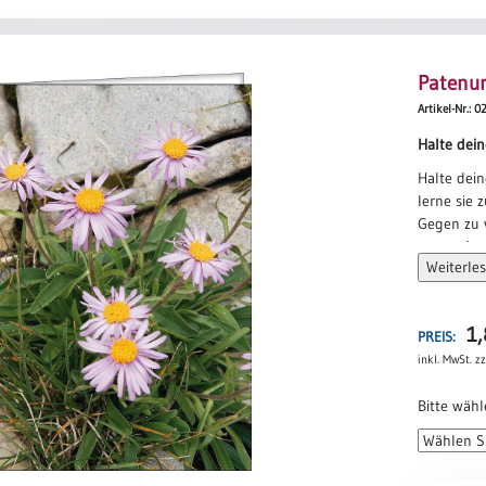
Patenur
Artikel-Nr.: 
Halte dei
Halte dein
lerne sie 
Gegen zu v
gegen Aus
Weiterle
Halte dein
Halte deine
lerne sie 
1
PREIS:
Fürchte di
inkl. MwSt.
zz
finde zur 
Halte deine
Bitte wähl
Halte dein
lerne sie 
Brich mit 