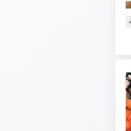
Schulanfang
/
Kindergeburtstag
a
Konfirmation
/
Firmung
/
Erstkommunion
Liebe
/
(Jubel)Hochzeit
Einzug
Frühjahr
/
Ostern
Weihnachten
/
Jahreswechsel