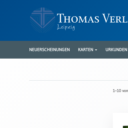
Neuerscheinungen
Karten
NEUERSCHEINUNGEN
KARTEN
URKUNDE
Kartenarten
Neuerscheinungen
Leipziger
Karten
1–10 von
Trauerkarten
/
Ewigkeitssonntag
Bibelkarten
Spruchkarten