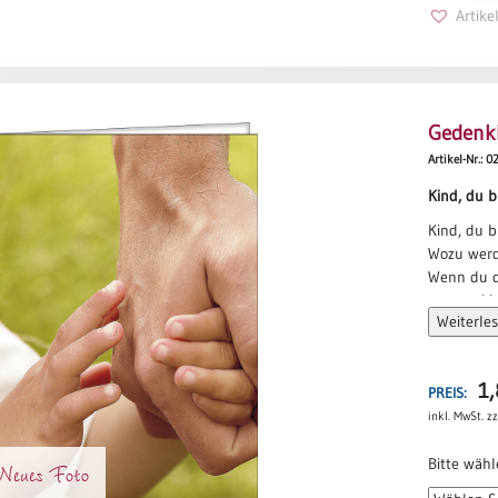
Menge
Artik
Gedenkb
Artikel-Nr.: 
Kind, du b
Kind, du b
Wozu werd
Wenn du d
wessen Lie
Weiterle
Welche Wo
und an we
Kampf und 
1
PREIS:
einer drüc
inkl. MwSt.
zz
Dabei zäh
Klugheit 
Bitte wähl
Neues Foto
Mut und Fr