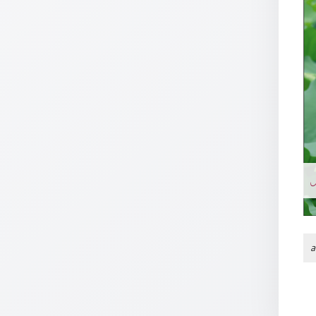
/
Eheschliessung
/
Hochzeitsjubiläum
neutrale
Urkunden
Abendmahlszulassung
/
Kirchen(wieder)eintritt
PC-
Urkunden
Poster
a
Neuerscheinungen
Einzelposter
A4