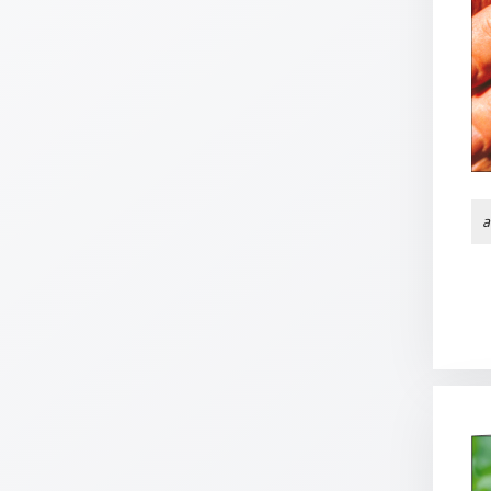
Neutral
Urkunden
Sortimente
Neuerscheinungen
a
Themen
&
Anlässe
Taufe
/
Patenamt
Konfirmation
/
Konfirmationsjubiläum
Trauung