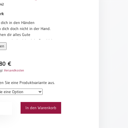
242
rk
n dich in den Händen
 dich doch nicht in der Hand.
en dir alles Gute
mmen doch nicht dein Geschick.
sen
n dich an,
k, das du bist.
nnen, wollen wir für dich tun
,80
€
n doch, dass das manchmal
hen ist
gl.
Versandkosten
n
n
en Sie eine Produktvariante aus.
n.
s
tt
In den Warenkorb
erk“