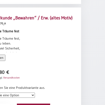
kunde „Bewahren“ / Erw. (altes Motiv)
0270_A
ne Träume fest
e Träume fest,
zu leben.
iel Sicherheit,
weglosigkeit:
sen
e Träume fest.
 Freiheit fest,
zu leben.
,80
€
ch vor keinem Streit,
gl.
Versandkosten
Versöhnung Zeit:
 Freiheit fest.
en Sie eine Produktvariante aus.
e Liebe fest,
zu leben.
ihr die Einsamkeit,