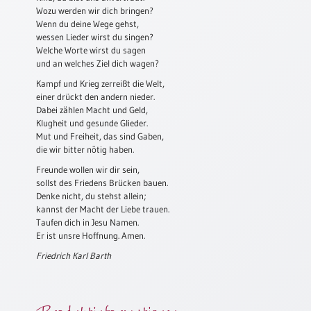
Wozu werden wir dich bringen?
Schulanfang
Wenn du deine Wege gehst,
/
wessen Lieder wirst du singen?
Kindergeburtstag
Welche Worte wirst du sagen
und an welches Ziel dich wagen?
Konfirmation
Kampf und Krieg zerreißt die Welt,
/
einer drückt den andern nieder.
Firmung
Dabei zählen Macht und Geld,
/
Klugheit und gesunde Glieder.
Erstkommunion
Mut und Freiheit, das sind Gaben,
die wir bitter nötig haben.
Liebe
/
Freunde wollen wir dir sein,
(Jubel)Hochzeit
sollst des Friedens Brücken bauen.
Denke nicht, du stehst allein;
Einzug
kannst der Macht der Liebe trauen.
Taufen dich in Jesu Namen.
Frühjahr
Er ist unsre Hoffnung. Amen.
/
Ostern
Friedrich Karl Barth
Weihnachten
/
Produktinformationen
Jahreswechsel