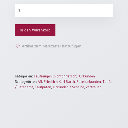
Einzelposter
Gedenkblatt
A3
zur
Taufe
Sortimente
„Vertrauen“
In den Warenkorb
(altes
Motiv)
Hefte
Menge
Artikel zum Merkzettel hinzufügen
Jahreslosung
Kategorien:
Taufzeugen (nichtchristlich)
,
Urkunden
Restbestände
Schlagwörter:
A5
,
Friedrich Karl Barth
,
Patenurkunden
,
Taufe
/ Patenamt
,
Taufpaten
,
Urkunden / Scheine
,
Vertrauen
Restbestände
Bücher
Broschüren
Urkundenscheine