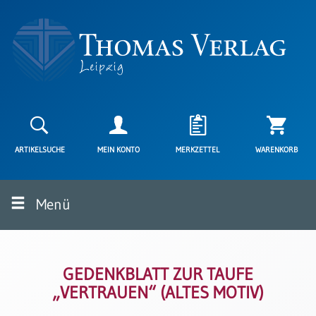
Neuerscheinungen
Karten
ARTIKELSUCHE
MEIN KONTO
MERKZETTEL
WARENKORB
Kartenarten
Neuerscheinungen
Menü
Leipziger
Karten
Trauerkarten
/
Ewigkeitssonntag
GEDENKBLATT ZUR TAUFE
„VERTRAUEN“ (ALTES MOTIV)
Bibelkarten
Spruchkarten