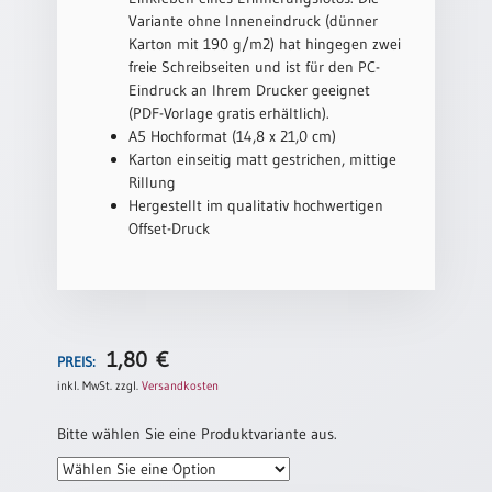
/
Variante ohne Inneneindruck (dünner
Eheschliessung
Karton mit 190 g/m2) hat hingegen zwei
/
freie Schreibseiten und ist für den PC-
Hochzeitsjubiläum
Eindruck an Ihrem Drucker geeignet
neutrale
(PDF-Vorlage gratis erhältlich).
Urkunden
A5 Hochformat (14,8 x 21,0 cm)
Karton einseitig matt gestrichen, mittige
Abendmahlszulassung
Rillung
/
Hergestellt im qualitativ hochwertigen
Kirchen(wieder)eintritt
Offset-Druck
PC-
Urkunden
1,80
€
PREIS:
Poster
inkl. MwSt.
zzgl.
Versandkosten
Neuerscheinungen
Bitte wählen Sie eine Produktvariante aus.
Einzelposter
A4