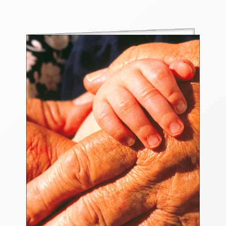
Thomaskarten
Grußkarten
Sortimente
Themen
&
Anlässe
Geburtstag
/
Wünsche
Segenswünsche
Lebensart
Dank
Freundschaft
/
Begleitung