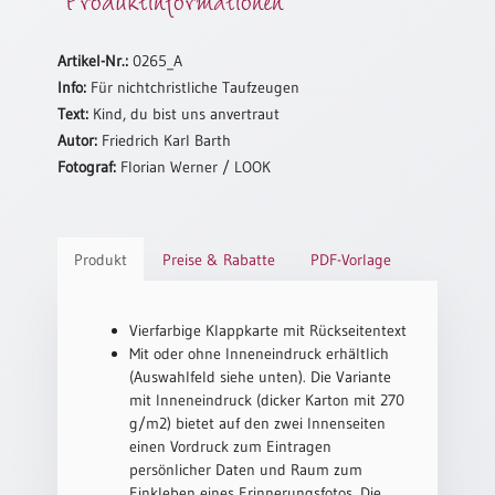
Neutral
Artikel-Nr.:
0265_A
Urkunden
Info:
Für nichtchristliche Taufzeugen
Text:
Kind, du bist uns anvertraut
Sortimente
Autor:
Friedrich Karl Barth
Neuerscheinungen
Fotograf:
Florian Werner / LOOK
Themen
&
Produkt
Preise & Rabatte
PDF-Vorlage
Anlässe
Taufe
Vierfarbige Klappkarte mit Rückseitentext
/
Mit oder ohne Inneneindruck erhältlich
Patenamt
(Auswahlfeld siehe unten). Die Variante
Konfirmation
mit Inneneindruck (dicker Karton mit 270
/
g/m2) bietet auf den zwei Innenseiten
Konfirmationsjubiläum
einen Vordruck zum Eintragen
persönlicher Daten und Raum zum
Trauung
Einkleben eines Erinnerungsfotos. Die