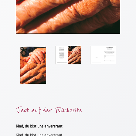
Meditation
/
Stille
Zeit
Lyrik
/
Gedichte
Psalmen
/
Bibel
/
Gebete
Ermutigung
/
Trost
Text auf der Rückseite
Trauer
Geburt
Kind, du bist uns anvertraut
/
Kind, du bist uns anvertraut.
Taufe