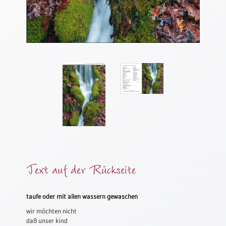
Meditation
/
Stille
Zeit
Lyrik
/
Gedichte
Psalmen
/
Bibel
/
Gebete
Ermutigung
/
Text auf der Rückseite
Trost
Trauer
taufe oder mit allen wassern gewaschen
Geburt
wir möchten nicht
/
daß unser kind
Taufe