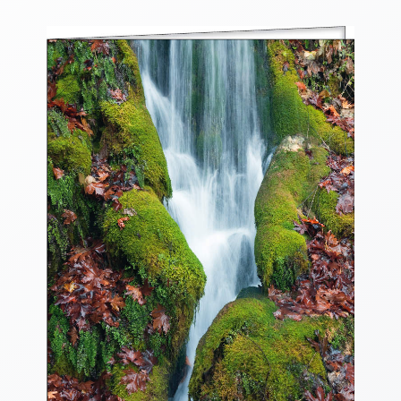
Thomaskarten
Grußkarten
Sortimente
Themen
&
Anlässe
Geburtstag
/
Wünsche
Segenswünsche
Lebensart
Dank
Freundschaft
/
Begleitung