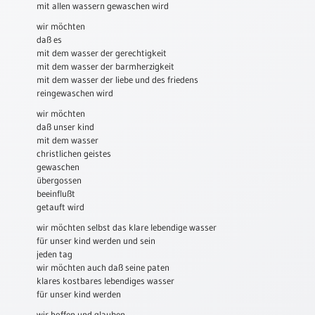
mit allen wassern gewaschen wird
Schulanfang
wir möchten
/
daß es
Kindergeburtstag
mit dem wasser der gerechtigkeit
mit dem wasser der barmherzigkeit
Konfirmation
mit dem wasser der liebe und des friedens
/
reingewaschen wird
Firmung
wir möchten
/
daß unser kind
Erstkommunion
mit dem wasser
Liebe
christlichen geistes
gewaschen
/
übergossen
(Jubel)Hochzeit
beeinflußt
Einzug
getauft wird
Frühjahr
wir möchten selbst das klare lebendige wasser
/
für unser kind werden und sein
jeden tag
Ostern
wir möchten auch daß seine paten
Weihnachten
klares kostbares lebendiges wasser
/
für unser kind werden
Jahreswechsel
wir hoffen und glauben