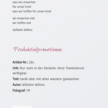
/
was wir erwarten
Eheschliessung
für unser kind
/
was wir hoffen für unser kind
Hochzeitsjubiläum
wir erwarten viel
wir hoffen viel
neutrale
Urkunden
Wilhelm Willms
Abendmahlszulassung
/
Kirchen(wieder)eintritt
Produktinformationen
PC-
Artikel-Nr.:
214
Urkunden
Info:
Nur noch in der Variante: ohne Texteindruck
verfügbar.
Text:
taufe oder mit allen wassern gewaschen
Poster
Autor:
Wilhelm Willms
Fotograf:
YK
Neuerscheinungen
Einzelposter
A4