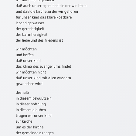
daß auch unsere gemeinde in der wir leben
Neutral
und daß die kirche zu der wir gehören
für unser kind das klare kostbare
lebendige wasser
Urkunden
der gerechtigkeit
Sortimente
der barmherzigkeit
der liebe und des friedens ist
Neuerscheinungen
wir möchten
und hoffen
daß unser kind
Themen
das klima des evangeliums findet
&
wir möchten nicht
Anlässe
daß unser kind mit allen wassern
gewaschen wird
Taufe
/
deshalb
in diesem bewußtsein
Patenamt
in dieser hoffnung
Konfirmation
in diesem glauben
/
tragen wir unser kind
Konfirmationsjubiläum
zur kirche
um es der kirche
Trauung
der gemeinde zu sagen