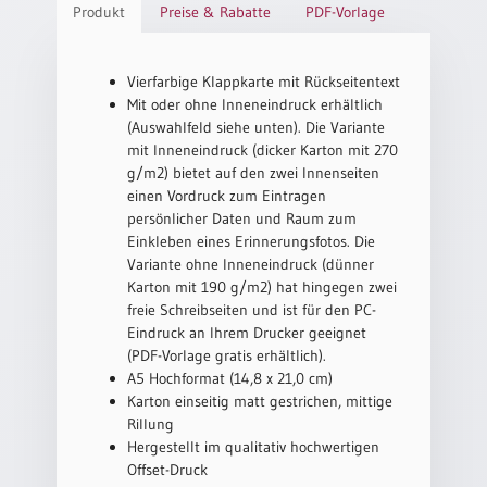
Produkt
Preise & Rabatte
PDF-Vorlage
Einzelposter
A3
Sortimente
Vierfarbige Klappkarte mit Rückseitentext
Mit oder ohne Inneneindruck erhältlich
(Auswahlfeld siehe unten). Die Variante
Hefte
mit Inneneindruck (dicker Karton mit 270
g/m2) bietet auf den zwei Innenseiten
einen Vordruck zum Eintragen
persönlicher Daten und Raum zum
Jahreslosung
Einkleben eines Erinnerungsfotos. Die
Variante ohne Inneneindruck (dünner
Karton mit 190 g/m2) hat hingegen zwei
Restbestände
freie Schreibseiten und ist für den PC-
Eindruck an Ihrem Drucker geeignet
(PDF-Vorlage gratis erhältlich).
Restbestände
A5 Hochformat (14,8 x 21,0 cm)
Karton einseitig matt gestrichen, mittige
Bücher
Rillung
Broschüren
Hergestellt im qualitativ hochwertigen
Offset-Druck
Urkundenscheine